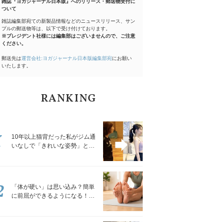
雑誌『ヨガジャーナル日本版』へのリリース・郵送物受付に
ついて
雑誌編集部宛ての新製品情報などのニュースリリース、サン
プルの郵送物等は、以下で受け付けております。
※プレジデント社様には編集部はございませんので、ご注意
ください。
郵送先は
運営会社:ヨガジャーナル日本版編集部宛
にお願い
いたします。
RANKING
1
10年以上猫背だった私がジム通
いなしで「きれいな姿勢」と褒
められるようになった秘密の習
慣
2
「体が硬い」は思い込み？簡単
に前屈ができるようになる！腿
裏を少しずつゆるめる「前屈ス
トレッチ」