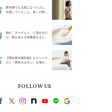
3
更年期でも元気になった人に、
共通していたこと。多くの相談
を受けてきた私が言える、たっ
たひとつのこと
4
朝の「ヨーグルト」に混ぜるだ
け。骨を支える栄養素をまとめ
て補える食材3選｜管理栄養士が
解説
5
【男性更年期対策】テストステ
ロン（男性ホルモン）を増やす
「５つの食品」
FOLLOW US
Facebook
X（旧twitter）
instagram
note
Youtube
line
Google