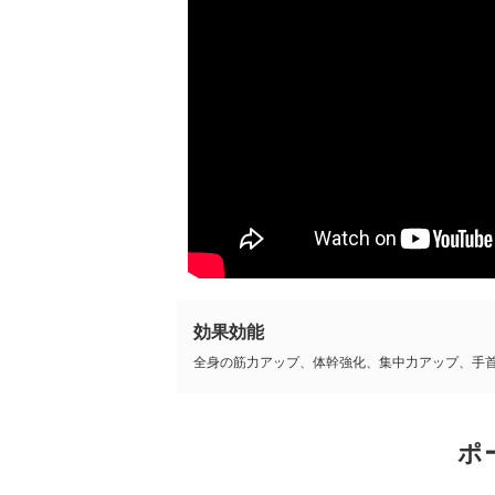
効果効能
全身の筋力アップ、体幹強化、集中力アップ、手
ポ