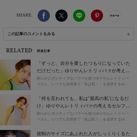
Facebook
X（旧twitter）
LINE
Pinterest
noteで
SHARE:
この記事のコメントをみる
RELATED
関連記事
「ずっと、自分を愛したつもりになっていた
だけだった」ゆりやんレトリィバァが考える
セルフラブ-前編
朗らかにポジティブなパワーを放つゆりやんレトリィバ
ァさん。いつでも自然体で「私は私！」を追求するゆり
やんさんのスタイルは、とても魅力的です。コロナ禍で
の自粛期間を経て、トータルで40kg近くもの減量に成功
「何を言われても、私は"最高の私"になるだ
したことも話題ですが、ダイエット経験を通して「自分
け」ゆりやんレトリィバァの考えるセルフラ
を大事にすること」への意識にかなり変化があったそ
ブ-後編
う。ゆりやんさんが考える自分への愛「selflove」につい
朗らかにポジティブなパワーを放つゆりやんレトリィバ
て、お話をお伺いしました。
ァさん。いつでも自然体で「私は私！」を追求するゆり
やんさんのスタイルは、とても魅力的です。コロナ禍で
の自粛期間を経て、トータルで40kg近くもの減量に成功
規制のサイズにあぶれた人がしっくりくるた
したことも話題ですが、ダイエット経験を通して「自分