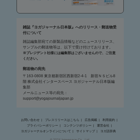
雑誌『ヨガジャーナル日本版』へのリリース・郵送物受
付について
雑誌編集部宛ての新製品情報などのニュースリリース、
サンプルの郵送物等は、以下で受け付けております。
※プレジデント社様には編集部はございませんので、ご注意
ください。
郵送物の宛先
〒163-0808 東京都新宿区西新宿2-4-1 新宿ＮＳビル8
階 株式会社インタースペース ヨガジャーナル日本版編
集部
メールニュース等の宛先：
support@yogajournaljapan.jp
お問い合わせ
プレスリリースはこちら
広告掲載
利用規約
プライバシーポリシー
コンテンツポリシー
運営会社
ヨガジャーナルオンラインについて
サイトマップ
ヨガ語辞典
© 2024 Interspace Co., Ltd.