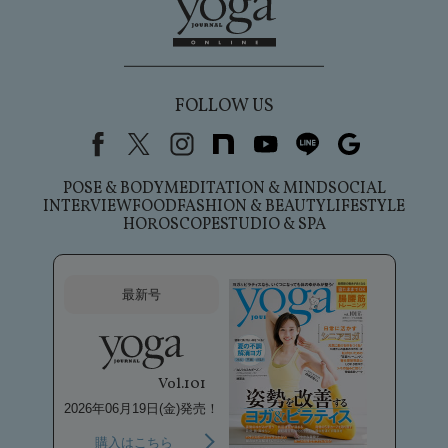
FOLLOW US
Facebook
X（旧Twitter）
instagram
note
youtube
line
Google
POSE & BODY
MEDITATION & MIND
SOCIAL
INTERVIEW
FOOD
FASHION & BEAUTY
LIFESTYLE
HOROSCOPE
STUDIO & SPA
最新号
Vol.101
2026年06月19日(金)発売！
購入はこちら