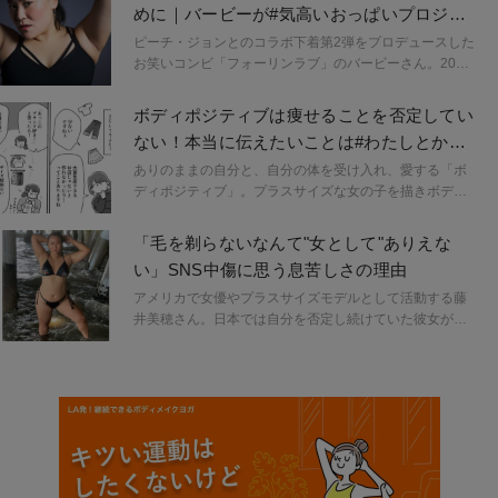
めに｜バービーが#気高いおっぱいプロジェ
を大事にすること」への意識にかなり変化があったそ
クトに込めた思い
う。ゆりやんさんが考える自分への愛「selflove」につい
ピーチ・ジョンとのコラボ下着第2弾をプロデュースした
てお話を伺ったインタビュー、今回は後編です！
お笑いコンビ「フォーリンラブ」のバービーさん。2020
年2月の第1弾コラボも大好評だったこの企画は、芸人と
して活躍中のバービーさんが、自身で下着メーカーに持
ボディポジティブは痩せることを否定してい
ち込んだもの。この企画が実現に至るまでの道のりや、
ない！本当に伝えたいことは#わたしとから
「#気高いおっぱいプロジェクト」と呼ばれる第2弾に込
だのことを話そう
められた思いについて聞きました。
ありのままの自分と、自分の体を受け入れ、愛する「ボ
ディポジティブ」。プラスサイズな女の子を描きボディ
ポジティブの発信を行うイラストレーター／漫画家の
haraさんによる対談漫画連載「#わたしと体のことを話そ
「毛を剃らないなんて"女として"ありえな
う」がスタート！第一弾は、プラスサイズモデルとして
い」SNS中傷に思う息苦しさの理由
活躍する吉野なお（Nao）さんと対談。その様子を計4回
に分けてお届けします。
アメリカで女優やプラスサイズモデルとして活動する藤
井美穂さん。日本では自分を否定し続けていた彼女が、
英語も話せぬまま飛び込んだ街で出会ったのが「ボディ
ポジティブ」という考えでした。この連載では、藤井美
穂さんがアメリカ生活を通して学んだボディポジティブ
精神とそこから得た自身と周囲の変化などを伝えます。