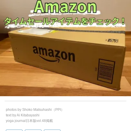
photos by Shoko Matsuhashi（PPI）
text by Ai Kitabayashi
yoga journal日本版vol.48掲載