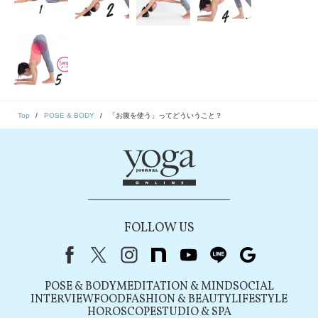
Top
POSE & BODY
「お腹を使う」ってどういうこと？
FOLLOW US
Facebook
X（旧Twitter）
instagram
note
youtube
line
Google
POSE & BODY
MEDITATION & MIND
SOCIAL
INTERVIEW
FOOD
FASHION & BEAUTY
LIFESTYLE
HOROSCOPE
STUDIO & SPA