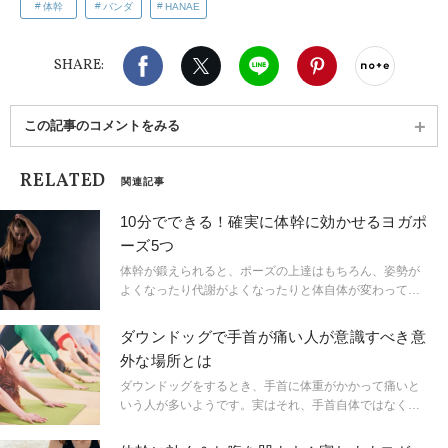
体幹
バンダ
HANAE
Facebook
X（旧twitter）
LINE
Pinterest
noteで
SHARE:
この記事のコメントをみる
RELATED
関連記事
10分でできる！確実に体幹に効かせるヨガポ
ーズ5つ
体幹が鍛えられると、ポーズの上達はもちろん、姿勢が
よくなったり代謝がよくなったりと体自体が変わってく
る。今回紹介するシークエンスは、女性、なかでも時間
のない母親にこそおすすめだ。育児で最高の高揚感を感
ダウンドッグで手首が痛い人が意識すべき意
じているときにも、子どもに限界まで追い込まれたとき
外な場所とは
にもうってつけの練習で、体幹をつくることに焦点を合
わせたものになっている。つまり、大きな母性愛に満ち
ダウンドッグをするとき、手首に体重がかかって痛いと
ているときだけでなく困難な問題に直面したときでも自
いう人が多いようです。実はそれ、手首自体ではなく、
分を支えられるように、強い体の芯と感情の芯をつくる
ある部分が使えていないことが原因とのこと。ヨガティ
ためのものだ。
ーチャーのキミ先生に、原因と対策を教えてもらいまし