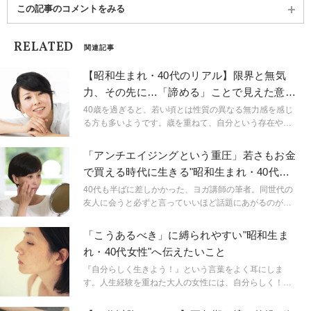
この記事のコメントをみる
RELATED
関連記事
【昭和生まれ・40代のリアル】限界と無気
力、その先に…「諦める」ことで見えた意外
なもの
40歳を過ぎると、若い頃とは性質の異なる無力感を感じ
る方も多いようです。歳を重ねて、自分という存在や立
ち位置を理解したからこそ感じる無力感。それは自分の
限界が見えた時に感じる境地なのかも知れません。今回
「アンチエイジングという重圧」若さもお金
は、人生折り返し地点に立って「諦める」とこについて
で買える時代に生きる"昭和生まれ・40代女
考えてみました。
性"の苦悩
40代も半ばに差しかかった、ヨガ講師の筆者。同世代の
友人に会うと必ずと言っていいほど話題にあがるのがア
ンチエイジングの話です。エステやサプリメント、ヨガ
や美容皮膚科、整形に至るまでアンチエイジングを望む
「こうあるべき」に縛られやすい"昭和生ま
のであれば様々な手段があります。もちろん、何も対策
れ・40代女性"へ伝えたいこと
せずに自然に歳を重ねるという選択肢も。お金をかけれ
ばある程度の『若さ』を手に入れられる時代って、恵ま
『自分らしく生きよう！』という言葉をよく耳にしま
れている反面苦悩も多いものだと考えるようになりまし
す。人生経験を重ねた大人の女性には、自分らしく！と
た。40代のリアルなアンチエイジング事情。それを探っ
いう言葉が若い頃より魅力的に聞こえるかも知れませ
ていくと、幸せに歳を重ねるためにはどうしたらいい
ん。今までの人生でやり残したことがあると感じてしま