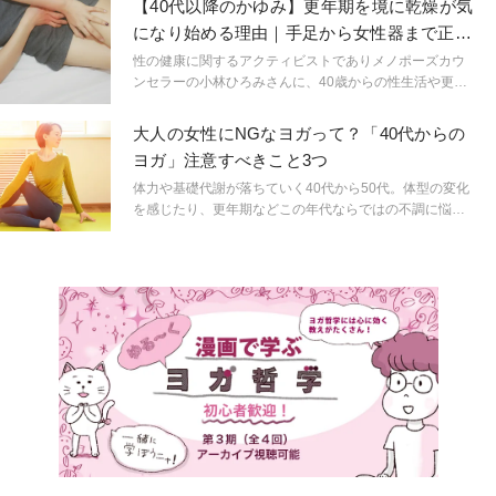
【40代以降のかゆみ】更年期を境に乾燥が気
の？という問いに繋がる気がしています。
ったり、自分の道を歩めているか？と漠然と不安になっ
になり始める理由｜手足から女性器まで正し
たり。今回は、大人の女性が自分らしく生きることにつ
い乾燥対策は
いて考えてみましょう。
性の健康に関するアクティビストでありメノポーズカウ
ンセラーの小林ひろみさんに、40歳からの性生活や更年
期をより良いものにするためのアドバイスをいただきま
す。
大人の女性にNGなヨガって？「40代からの
ヨガ」注意すべきこと3つ
体力や基礎代謝が落ちていく40代から50代。体型の変化
を感じたり、更年期などこの年代ならではの不調に悩ま
されることもありますよね。ヨガは体型のキープにも更
年期の不調にも良いと聞くけれど…やり方を間違えると
逆効果になってしまうことがあると知っていましたか？
今回は、40代半ばになった私の体験も交えながら、大人
の女性がヨガの練習をする際に注意したいことをお伝え
していきます。