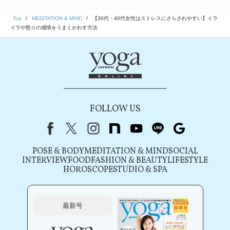
Top
MEDITATION & MIND
【30代・40代女性はストレスにさらされやすい】イラ
イラや怒りの感情をうまくかわす方法
FOLLOW US
Facebook
X（旧Twitter）
instagram
note
youtube
line
Google
POSE & BODY
MEDITATION & MIND
SOCIAL
INTERVIEW
FOOD
FASHION & BEAUTY
LIFESTYLE
HOROSCOPE
STUDIO & SPA
最新号