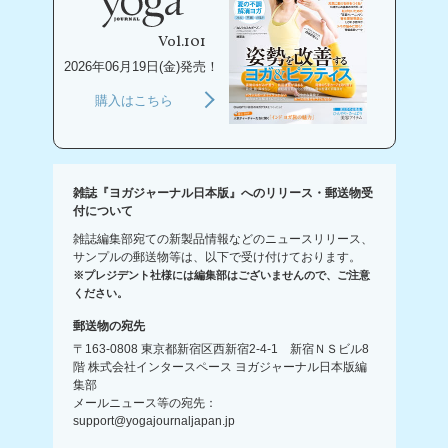
Vol.101
2026年06月19日(金)発売！
購入はこちら
雑誌『ヨガジャーナル日本版』へのリリース・郵送物受
付について
雑誌編集部宛ての新製品情報などのニュースリリース、
サンプルの郵送物等は、以下で受け付けております。
※プレジデント社様には編集部はございませんので、ご注意
ください。
郵送物の宛先
〒163-0808 東京都新宿区西新宿2-4-1 新宿ＮＳビル8
階 株式会社インタースペース ヨガジャーナル日本版編
集部
メールニュース等の宛先：
support@yogajournaljapan.jp