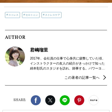
ストレス
セロトニン
ストレスケア
AUTHOR
君嶋瑠里
2017年、会社員の仕事で心身共に疲弊していた頃、
インストラクターの友人の紹介がきっかけで知った
綿本彰氏のスタジオを訪れ、師事する。パワーヨ
ガ、ラージャヨガ、その他様々な瞑想法を学び、
この著者の記事一覧へ
2018年、同氏の指導者養成講座を修了し、ヨガイン
ストラクターに。日常に活かせるヨガをテーマに実
践中。2018年、日本ヨーガ瞑想協会講師登録／2019
年、全米ヨガアライアンスRYT200取得
Facebook
X（旧twitter）
LINE
Pinterest
noteで
SHARE: