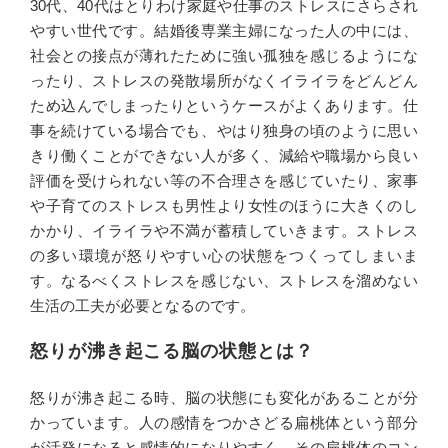
30代、40代はとりわけ家庭や仕事のストレスにさらされ
やすい世代です。結婚後専業主婦になった人の中には、
社会との接点が薄れたために強い孤独を感じるようにな
ったり、ストレスの発散場所がなくイライラをどんどん
ため込んでしまったりというケースがよくあります。仕
事を続けている場合でも、やはり独身の頃のように思い
きり働くことができない人が多く、減給や職場から良い
評価を受けられない等の不合理さを感じていたり、家事
や子育てのストレスも男性より女性のほうに大きくのし
かかり、イライラや不満が蓄積していきます。ストレス
の多い環境が怒りやすい心の状態をつくってしまいま
す。なるべくストレスを感じない、ストレスを溜めない
生活の工夫が必要となるのです。
怒りが沸き起こる脳の状態とは？
怒りが沸き起こる時、脳の状態にも変化があることが分
かっています。人の感情をつかさどる扁桃体という部分
が活発になると感情的になりやすく、その扁桃体のコン