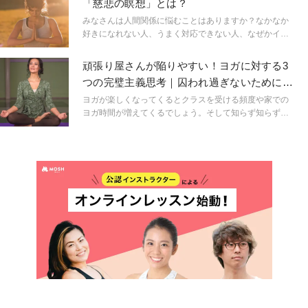
「慈悲の瞑想」とは？
す。その中でも比較的、初心者の方でも簡単に実践でき
るのが”食べる瞑想”と言われる「マインドフルイーティン
みなさんは人間関係に悩むことはありますか？なかなか
グ」です。
好きになれない人、うまく対応できない人、なぜかイラ
イラしてしまう人、職場や学校、ママ友やプライベート
でも、人間関係の悩みは尽きません。多くの人の悩み事
頑張り屋さんが陥りやすい！ヨガに対する3
は人間関係だと言われています。今回は人間関係を改善
つの完璧主義思考｜囚われ過ぎないためにで
する慈悲の瞑想について、臨床心理士がご紹介します。
きること
ヨガが楽しくなってくるとクラスを受ける頻度や家での
ヨガ時間が増えてくるでしょう。そして知らず知らずの
うちに「こうでなければ」「どうして自分はこうならな
い？」と完璧さを求めてしまいストレスに感じてしまう
ことも…そんな気持ちにどう向き合ったら良いでしょう
か？