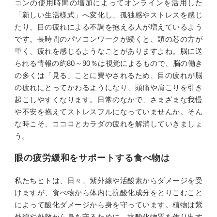
コンの使用時間の増加によってオンラインを活用した
「新しい生活様式」へ変化し、孤独感やストレスを感じ
たり、目の疲れによる不調を抱える人が増えているよう
です。長時間のパソコンワークが続くと、頭の芯の方が
重く、疲れを感じるようなことがありますよね。脳に送
られる情報の約80～90％は視覚によるもので、脳の働き
の多くは「見る」ことに費やされるため、目の疲れが脳
の疲れにとってかわるようになり、頭痛や肩こりを引き
起こしやすくなります。日常のなかで、さまざまな我慢
や不安を抱えてストレスフルになっていませんか。そん
な時こそ、ココロとカラダの疲れを解消していきましょ
う。
眼の疲労緩和をサポートする食べ物は
私たちヒトは、日々、紫外線や活酸素からダメージを受
けますが、食べ物から体内に抗酸化成分をとりこむこと
によって酸化ダメージから身を守っています。植物は紫
外線や外敵から身を守るために、抗酸化物質を作り出す