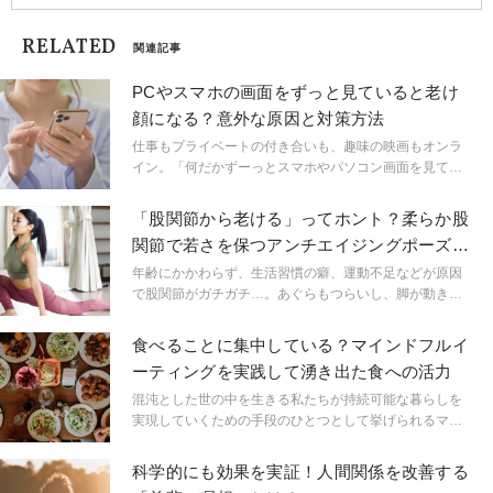
RELATED
関連記事
PCやスマホの画面をずっと見ていると老け
顔になる？意外な原因と対策方法
仕事もプライベートの付き合いも、趣味の映画もオンラ
イン。「何だかずーっとスマホやパソコン画面を見てい
るような……」目は疲れるし、顔も老けた気がする。そ
れ、眼精疲労から頭皮が凝り固まってしまっている証拠
「股関節から老ける」ってホント？柔らか股
かもしれません。
関節で若さを保つアンチエイジングポーズ３
選
年齢にかかわらず、生活習慣の癖、運動不足などが原因
で股関節がガチガチ…。あぐらもつらいし、脚が動きに
くい…。そう感じている人は意外と多いものです。座っ
た姿勢が多く、意識をしないと歩くことが少なくなりが
食べることに集中している？マインドフルイ
ちな現代人は、「股関節から老ける」そう言われるほ
ーティングを実践して湧き出た食への活力
ど。股関節やお尻周りをほぐし、柔らかくすることで、
少しでも老化を遅らせましょう。老化防止に役立つヨガ
混沌とした世の中を生きる私たちが持続可能な暮らしを
ポーズを３つ紹介します。今日から早速はじめてみて！
実現していくための手段のひとつとして挙げられるマイ
ンドフルネス。しかし「マインドフルネスって瞑想でし
ょ？難しそう…」と思う方も少なくありません。実は、
科学的にも効果を実証！人間関係を改善する
マインドフルネスは瞑想以外にも様々な種類があるんで