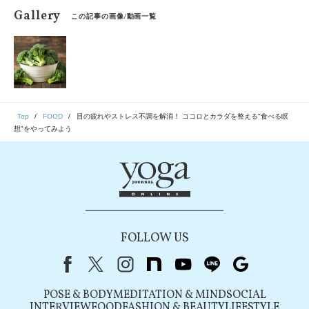
Gallery
この記事の画像/動画一覧
Top
FOOD
目の疲れやストレス不調を解消！ ココロとカラダを整える"食べる瞑
想"をやってみよう
FOLLOW US
Facebook
X（旧Twitter）
instagram
note
youtube
line
Google
POSE & BODY
MEDITATION & MIND
SOCIAL
INTERVIEW
FOOD
FASHION & BEAUTY
LIFESTYLE