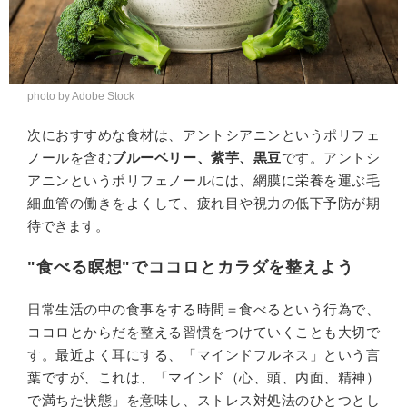
photo by Adobe Stock
次におすすめな食材は、アントシアニンというポリフェ
ノールを含む
ブルーベリー、紫芋、黒豆
です。アントシ
アニンというポリフェノールには、網膜に栄養を運ぶ毛
細血管の働きをよくして、疲れ目や視力の低下予防が期
待できます。
"食べる瞑想"でココロとカラダを整えよう
日常生活の中の食事をする時間＝食べるという行為で、
ココロとからだを整える習慣をつけていくことも大切で
す。最近よく耳にする、「マインドフルネス」という言
葉ですが、これは、「マインド（心、頭、内面、精神）
で満ちた状態」を意味し、ストレス対処法のひとつとし