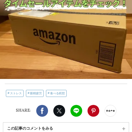
ストレス
眼精疲労
食べる瞑想
Facebook
X（旧twitter）
LINE
Pinterest
noteで
SHARE:
この記事のコメントをみる