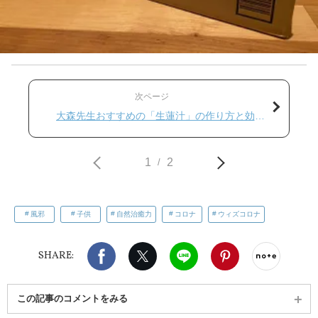
次ページ
大森先生おすすめの「生蓮汁」の作り方と効能
は？
1
2
/
風邪
子供
自然治癒力
コロナ
ウィズコロナ
Facebook
X（旧twitter）
LINE
Pinterest
noteで
SHARE:
この記事のコメントをみる