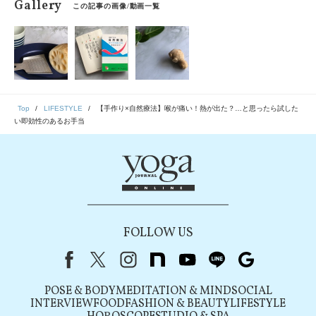
Gallery
この記事の画像/動画一覧
Top
LIFESTYLE
【手作り×自然療法】喉が痛い！熱が出た？…と思ったら試した
い即効性のあるお手当
FOLLOW US
Facebook
X（旧Twitter）
instagram
note
youtube
line
Google
POSE & BODY
MEDITATION & MIND
SOCIAL
INTERVIEW
FOOD
FASHION & BEAUTY
LIFESTYLE