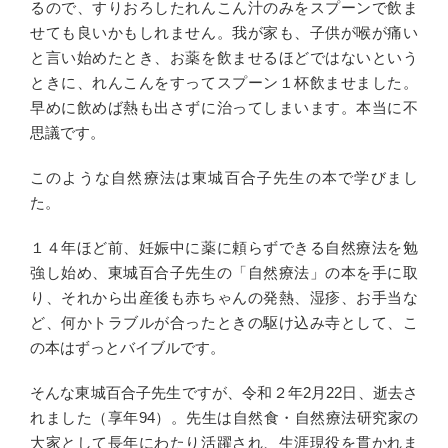
るので、すりおろしたれんこん汁のみをスプーンで飲ま
せても良いかもしれません。我が家も、子供が喉が痛い
と言い始めたとき、お薬を飲ませるほどではないという
ときに、れんこんをすってスプーン１杯飲ませました。
早めに飲めば熱も出さずに治ってしまいます。本当に不
思議です。
このような自然療法は東城百合子先生の本で学びまし
た。
１４年ほど前、妊娠中に薬に頼らずできる自然療法を勉
強し始め、東城百合子先生の「自然療法」の本を手に取
り、それから出産後も赤ちゃんの発熱、湿疹、お手当な
ど、何かトラブルが合ったときの駆け込み寺として、こ
の本はずっとバイブルです。
そんな東城百合子先生ですが、令和２年2月22日、逝去さ
れました（享年94）。先生は自然食・自然療法研究家の
大家として長年にわたり活躍され、生涯現役を貫かれま