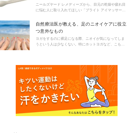
ニールズヤード レメディーズから、目元の乾燥や疲れ目
に悩む人に取り入れてほしい「ブライト アイマッサージ
ャー」が新登場。効果的な使い方から、合わせ使いがお
すすめのアイクリームをご紹介します。
自然療法医が教える、足のニオイケアに役立
つ意外なもの
ヨガをするのに裸足になる際、ニオイが気になってしま
うという人は少なくない。特にホットヨガなど、こもっ
た空間でヨガするときは、ニオイが気になって集中でき
ないという人も。いざというときのために日頃から足の
ニオイケアをしたいものだが、どの家庭にも常備してい
る「あるもの」が役立つという。アメリカの自然療法医
ローリー・スティールスミスに話を聞いた。