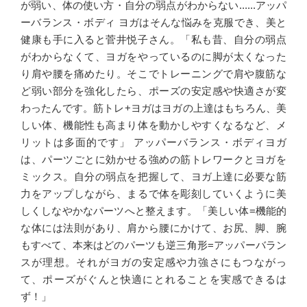
が弱い、体の使い方・自分の弱点がわからない......アッパ
ーバランス・ボディ ヨガはそんな悩みを克服でき、美と
健康も手に入ると菅井悦子さん。「私も昔、自分の弱点
がわからなくて、ヨガをやっているのに脚が太くなった
り肩や腰を痛めたり。そこでトレーニングで肩や腹筋な
ど弱い部分を強化したら、ポーズの安定感や快適さが変
わったんです。筋トレ+ヨガはヨガの上達はもちろん、美
しい体、機能性も高まり体を動かしやすくなるなど、メ
リットは多面的です」 アッパーバランス・ボディヨガ
は、パーツごとに効かせる強めの筋トレワークとヨガを
ミックス。自分の弱点を把握して、ヨガ上達に必要な筋
力をアップしながら、まるで体を彫刻していくように美
しくしなやかなパーツへと整えます。「美しい体=機能的
な体には法則があり、肩から腰にかけて、お尻、脚、腕
もすべて、本来はどのパーツも逆三角形=アッパーバラン
スが理想。それがヨガの安定感や力強さにもつながっ
て、ポーズがぐんと快適にとれることを実感できるは
ず！」