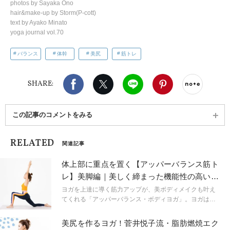
photos by Sayaka Ono
hair&make-up by Storm(P-cott)
text by Ayako Minato
yoga journal vol.70
バランス
体幹
美尻
筋トレ
Facebook
X（旧twitter）
LINE
Pinterest
noteで
SHARE:
この記事のコメントをみる
RELATED
関連記事
体上部に重点を置く【アッパーバランス筋ト
レ】美脚編｜美しく締まった機能性の高い体
に！
ヨガを上達に導く筋力アップが、美ボディメイクも叶え
てくれる「アッパーバランス・ボディヨガ」。ヨガはも
ちろん“コロナ太り”にも効く独自メソッドを、菅井悦子先
生が誌上レッスンしてくれました！
美尻を作るヨガ！菅井悦子流・脂肪燃焼エク