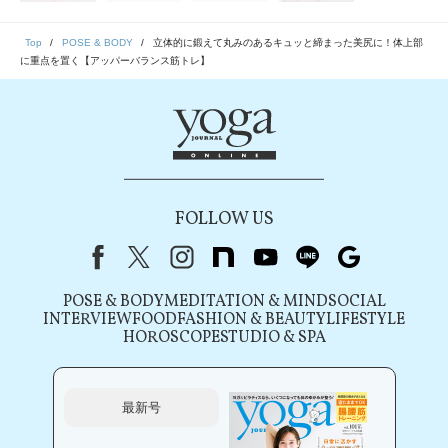
Top
POSE & BODY
立体的に鍛えて丸みのあるキュッと締まった美尻に！体上部
に重点を置く【アッパーバランス筋トレ】
FOLLOW US
Facebook
X（旧Twitter）
instagram
note
youtube
line
Google
POSE & BODY
MEDITATION & MIND
SOCIAL
INTERVIEW
FOOD
FASHION & BEAUTY
LIFESTYLE
HOROSCOPE
STUDIO & SPA
最新号