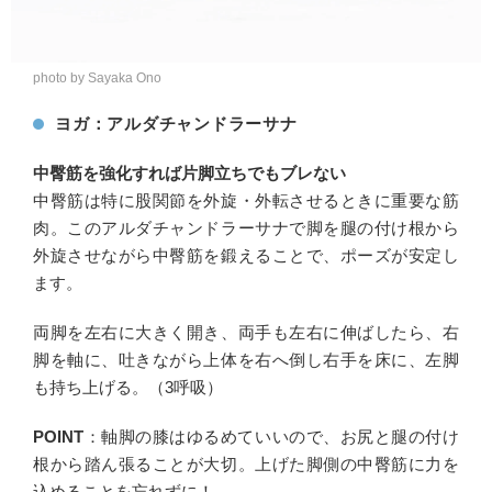
photo by Sayaka Ono
ヨガ：アルダチャンドラーサナ
中臀筋を強化すれば片脚立ちでもブレない
中臀筋は特に股関節を外旋・外転させるときに重要な筋
肉。このアルダチャンドラーサナで脚を腿の付け根から
外旋させながら中臀筋を鍛えることで、ポーズが安定し
ます。
両脚を左右に大きく開き、両手も左右に伸ばしたら、右
脚を軸に、吐きながら上体を右へ倒し右手を床に、左脚
も持ち上げる。（3呼吸）
POINT
：軸脚の膝はゆるめていいので、お尻と腿の付け
根から踏ん張ることが大切。上げた脚側の中臀筋に力を
込めることを忘れずに！