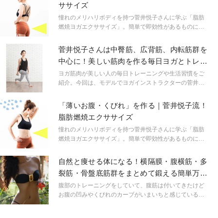
ササイズ
憧れのメリハリボディを持つ菅井悦子さんに学ぶ「脂肪
燃焼ヨガエクササイズ」。簡単で即効性があるものに絞
ってご紹介いただきます！今年の夏までに効率的に体を
動かし魅惑ボディを目指しましょう。
菅井悦子さんは中臀筋、広背筋、内転筋群を
中心に！美しい筋肉を作る毎日ヨガとトレー
ニング
ヨガ筋肉が美しい人の毎日トレーニングや生活習慣をご
紹介。今回は、モデルでヨガインストラクターの菅井悦
子さんをピックアップ！
「薄いお腹・くびれ」を作る｜菅井悦子流！
脂肪燃焼エクササイズ
憧れのメリハリボディを持つ菅井悦子さんに学ぶ「脂肪
燃焼ヨガエクササイズ」。簡単で即効性があるものに絞
ってご紹介いただきます！今年の夏までに効率的に体を
動かし魅惑ボディを目指しましょう。
自然と痩せる体になる！横隔膜・腹横筋・多
裂筋・骨盤底筋群をまとめて鍛える簡単万能
エクサ
腹部のトレーニングをしていて、腹筋は付いてきたけど
お腹の凹みやくびれのカーブがいまいちと感じている方
に是非試して頂きたいエクササイズです。 私たちの胴体
部分を支えるのに必要不可欠なインナーユニットとアウ