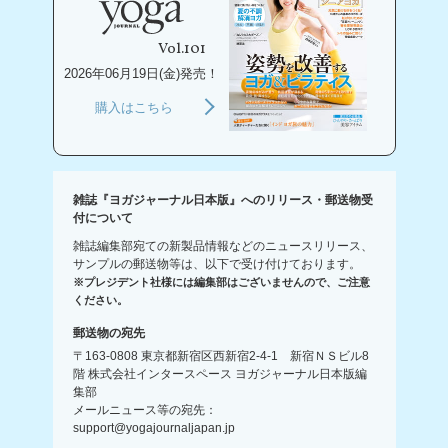
Vol.101
2026年06月19日(金)発売！
購入はこちら
雑誌『ヨガジャーナル日本版』へのリリース・郵送物受
付について
雑誌編集部宛ての新製品情報などのニュースリリース、
サンプルの郵送物等は、以下で受け付けております。
※プレジデント社様には編集部はございませんので、ご注意
ください。
郵送物の宛先
〒163-0808 東京都新宿区西新宿2-4-1 新宿ＮＳビル8
階 株式会社インタースペース ヨガジャーナル日本版編
集部
メールニュース等の宛先：
support@yogajournaljapan.jp