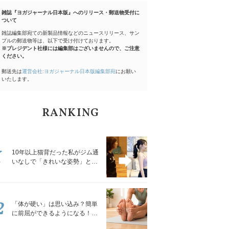
雑誌『ヨガジャーナル日本版』へのリリース・郵送物受付に
ついて
雑誌編集部宛ての新製品情報などのニュースリリース、サン
プルの郵送物等は、以下で受け付けております。
※プレジデント社様には編集部はございませんので、ご注意
ください。
郵送先は
運営会社:ヨガジャーナル日本版編集部宛
にお願い
いたします。
RANKING
1
10年以上猫背だった私がジム通
いなしで「きれいな姿勢」と褒
められるようになった秘密の習
慣
2
「体が硬い」は思い込み？簡単
に前屈ができるようになる！腿
裏を少しずつゆるめる「前屈ス