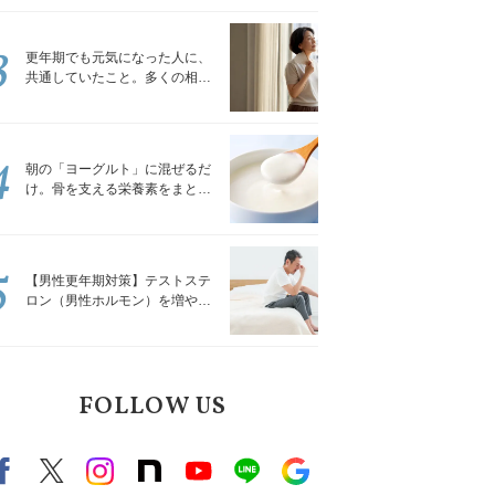
トレッチ」
3
更年期でも元気になった人に、
共通していたこと。多くの相談
を受けてきた私が言える、たっ
たひとつのこと
4
朝の「ヨーグルト」に混ぜるだ
け。骨を支える栄養素をまとめ
て補える食材3選｜管理栄養士が
解説
5
【男性更年期対策】テストステ
ロン（男性ホルモン）を増やす
「５つの食品」
FOLLOW US
Facebook
X（旧twitter）
instagram
note
Youtube
line
Google