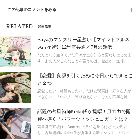
この記事のコメントをみる
RELATED
関連記事
Sayaのマンスリー星占い【マインドフルネ
ス占星術】12星座共通／7月の運勢
なんとなく過ぎていた日々が星を知ると変わりはじめま
す。あの人がこんなことを言うのは、金星が「逆行」し
ているから。連絡ミスが多発するのは水星「逆行」のせ
い。こんなにも気持ちが盛り上がるのは満月だからと言
【恋愛】良縁を引くために今日からできるこ
うように。星という眼鏡をもつことで、小さなささやき
と２つ
や予兆にも気づき始め、「今、ここ」に集中できるよう
に。マインドフルに生きられるようになるのです。
恋愛したい、結婚もしたい。だけど現実は「好きな人が
「今、ここ」を生きるためのマインドフルネスな占星術
できない」「いい人に巡り合えない」そんな不満を持っ
です。
ている人、多いのでは？ 出会いがないなら、まずは人
と出会える場に行くことが大事ですが、ではその「出会
話題の占星術師Keiko氏が提唱！月の力で開
いの場」で良いご縁を引けるようになるには？日々心掛
運へ導く「パワーウィッシュヨガ」とは？
けたいポイントを考えてみました。
著書発売直後は、Amazonで首位を飾るほどの人気ぶ
り！占星術師のKeiko氏が提唱する新メソッド「パワーウ
ィッシュヨガ」をご紹介します。秋の夜長は開運ヨガで