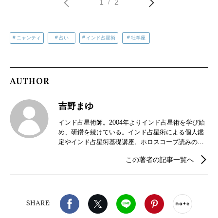
1
2
/
ニャンティ
占い
インド占星術
牡羊座
AUTHOR
吉野まゆ
インド占星術師。2004年よりインド占星術を学び始
め、研鑽を続けている。インド占星術による個人鑑
定やインド占星術基礎講座、ホロスコープ読みの講
座などを開催。2018年からはインドの暦パンチャン
この著者の記事一覧へ
ガ手帳の制作販売を行っている。
Facebook
X（旧twitter）
LINE
Pinterest
noteで
SHARE: