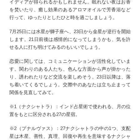
イディアが得られるかもしれません。眠れない夜はお香
を焚いたり、癒し効果のあるアロマオイルで芳香浴など
行って、ゆったりとしたひと時を過ごしましょう。
7月25日には水星が獅子座へ、23日から金星が逆行を開始
します。21日前後は感情的になってしまうかも、気を許
せる人に打ち明けてみるのもいいでしょう。
恋愛に関しては、コミュニケーションが活性化していま
す。関わりのある人たち、色んな方面から声が掛かった
り、誘われたりなど交流を楽しめそう。23日以降は、落
ち着いてくるでしょう。交際中のあなたは立ち止まって
関係を見直してみて。
※1（ナクシャトラ）：インド占星術で使われる、月の位
置をもとに区分される27の星宿。
※2（プナルヴァス）：27ナクシャトラの中の1つ、支配
星は木星、善性、真理、回復や再生を意味するナクシャ