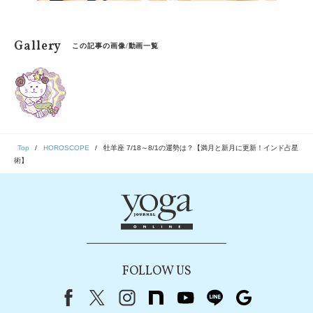
Gallery
この記事の画像/動画一覧
Top
HOROSCOPE
牡羊座 7/18～8/1の運勢は？【満月と新月に更新！インド占星
術】
FOLLOW US
Facebook
X（旧Twitter）
instagram
note
youtube
line
Google