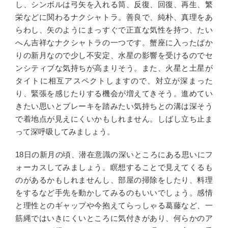
し、シンボルは弓矢を入れる筒、反復、回復、再生、繁
栄などに関わるナクシャトラ。善良で、純朴、真理をあ
らわし、矢のようにまっすぐで正直な気性を持つ、たい
へん吉祥なナクシャトラの一つです。蟹座に入ったばか
りの新月なので少し不安定、水星の影響を受けるのでセ
ンシティブな気持ちが高まりそう。また、火星と土星が
タイトに相互アスペクトしますので、対立が深まった
り、緊張を感じたりする機会が増えてきそう。進めてい
きたい思いとブレーキを踏みたい気持ちとの溝は深そう
で着地点が見えにくいかもしれません。しばし立ち止ま
って深呼吸してみましょう。
18日の新月の頃、潜在意識の深いところにある思いにフ
ォーカスしてみましょう。瞑想することで見えてくるも
のがあるかもしれませんし、部屋の掃除をしたり、料理
をするなど手先を動かしてみるのもいいでしょう。感情
と理性とのギャップや今抱えてらっしゃる葛藤など、一
筋縄ではいきにくいところに気付きがあり、何らかのア