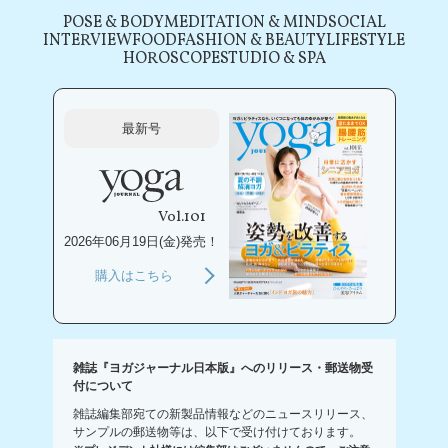
POSE & BODY
MEDITATION & MIND
SOCIAL
INTERVIEW
FOOD
FASHION & BEAUTY
LIFESTYLE
HOROSCOPE
STUDIO & SPA
最新号
Vol.101
2026年06月19日(金)発売！
購入はこちら
雑誌『ヨガジャーナル日本版』へのリリース・郵送物受
付について
雑誌編集部宛ての新製品情報などのニュースリリース、
サンプルの郵送物等は、以下で受け付けております。