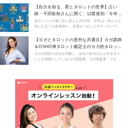
幸せを引き寄せてみませんか？
【自分を知る、星とタロットの世界】占い
師・千田歌秋さんに聞く、12星座別・今年を
快適に過ごすコツ
長引くコロナ禍と共に迎えた2022年。今年は一体どんな
年になる？12星座別に、意識すべきことやラッキーワー
ドを教えていただきました。
【ヨガとタロットの意外な共通点】ヨガ講師
＆OSHO禅タロット鑑定士のヨガ的タロット
活用術とは？
ヨガや瞑想で自分を内観し、自分の本当の心と向き合う
ことを習慣にしているヨガ実践者。ヨガ実践者「でさ
え」いや、「というより」「だからこそ」という言い方
の方がしっくりくるかもしれないですが、ヨガ実践者こ
そ自分の直感が本当にそれでいいのか？それがエゴでは
ないのか？手放すべき感情ではないのか？と迷いが生じ
てしまうことは少なくありません。そんな迷えるヨギ
ー・ヨギーニに向けて、自分の心と向き合うこと、そし
て自分を知ってくことを、ヨガと占いという２つのツー
ルを活用して伝えているIKUMIさんにお話を伺いまし
た。