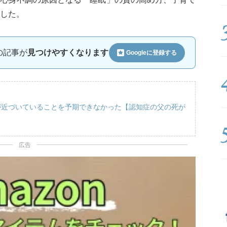
した。
ルの記事が
見つけやすくなります
Googleに
登録する
が近づいていることを予期できなかった【認知症の父の死が
広告