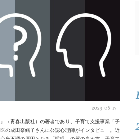
2023-06-17
ち』（青春出版社）の著者であり、子育て支援事業「子
科医の成田奈緒子さんに公認心理師がインタビュー。近
る心身不調の原因となる「睡眠」の質の高め方、子育て