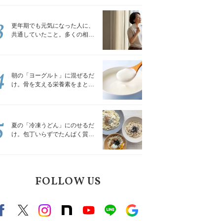
トレッチ」
3
更年期でも元気になった人に、
共通していたこと。多くの相談
を受けてきた私が言える、たっ
たひとつのこと
4
朝の「ヨーグルト」に混ぜるだ
け。骨を支える栄養素をまとめ
て補える食材3選｜管理栄養士が
解説
5
夏の「冷凍うどん」にのせるだ
け。包丁いらずでたんぱく質を
補える組み合わせ3選｜管理栄養
士が解説
FOLLOW US
Facebook
X（旧twitter）
instagram
note
Youtube
line
Google