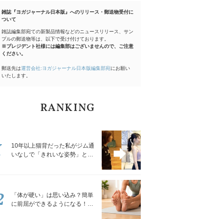
雑誌『ヨガジャーナル日本版』へのリリース・郵送物受付に
ついて
雑誌編集部宛ての新製品情報などのニュースリリース、サン
プルの郵送物等は、以下で受け付けております。
※プレジデント社様には編集部はございませんので、ご注意
ください。
郵送先は
運営会社:ヨガジャーナル日本版編集部宛
にお願い
いたします。
RANKING
1
10年以上猫背だった私がジム通
いなしで「きれいな姿勢」と褒
められるようになった秘密の習
慣
2
「体が硬い」は思い込み？簡単
に前屈ができるようになる！腿
裏を少しずつゆるめる「前屈ス