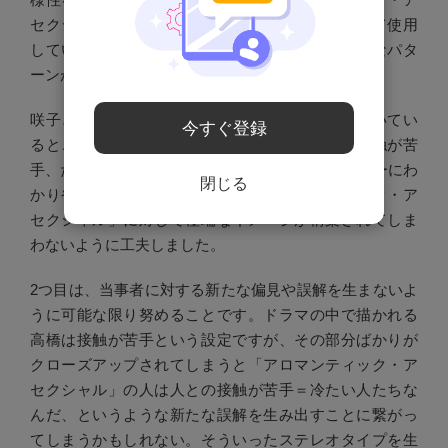
セクシャル」という言葉をアイデンティティとして使用
している方々は沢山いるけれど、その中にも様々なパタ
ーンがあることを何よりも大切に考えました。
咲子と高橋をあえて異なるキャラクター設定で描いてい
今すぐ登録
るところにもその意図が現れています。高橋は接触が苦
手、だけど咲子はそうではない。2人のキャラクターにわ
閉じる
かりやすく違いをつけることで「アロマンティック・ア
セクシャル」に対して極端なイメージが構築されてしま
わないように工夫しました。
2つ目は、当事者に対する新たな偏見や誤解を生まないよ
うに可能な限り努めることです。ドラマの中で描かれる
高橋は接触が苦手という設定ですが、その部分ばかりが
クローズアップされてしまうと「アロマンティック・ア
セクシャル」の人は人との接触が苦手＝冷たい人たちな
んだ、というような新たな誤解を生み出すことに繋がっ
てしまうかもしれない。そういったステレオタイプを生