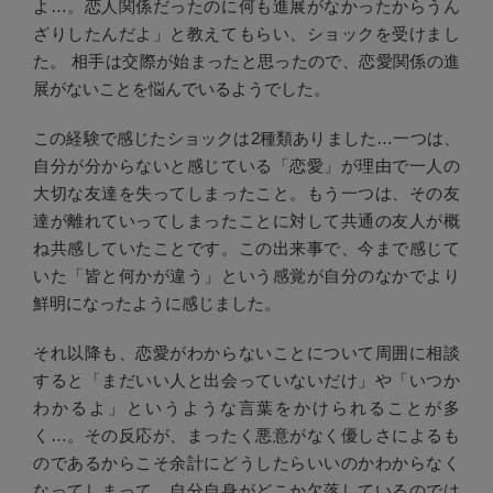
よ…。恋人関係だったのに何も進展がなかったからうん
ざりしたんだよ」と教えてもらい、ショックを受けまし
た。 相手は交際が始まったと思ったので、恋愛関係の進
展がないことを悩んでいるようでした。
この経験で感じたショックは2種類ありました…一つは、
自分が分からないと感じている「恋愛」が理由で一人の
大切な友達を失ってしまったこと。もう一つは、その友
達が離れていってしまったことに対して共通の友人が概
ね共感していたことです。この出来事で、今まで感じて
いた「皆と何かが違う」という感覚が自分のなかでより
鮮明になったように感じました。
それ以降も、恋愛がわからないことについて周囲に相談
すると「まだいい人と出会っていないだけ」や「いつか
わかるよ」というような言葉をかけられることが多
く…。その反応が、まったく悪意がなく優しさによるも
のであるからこそ余計にどうしたらいいのかわからなく
なってしまって…自分自身がどこか欠落しているのでは