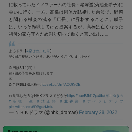
に載っていたイノファームの社長・猪塚遥(菊池亜希子)に
会いに行く。一方、高橋は同僚が結婚した余波で、野菜
と関わる機会の減る「店長」に昇格することに。咲子
は、いっそ転職してはと提案するが、高橋は亡くなった
祖母の家を守るため割り切って働くと言い出し…。
よるドラ【
#恋せぬふたり
】
第6回ご視聴いただき、ありがとうございました⚡️⚡️
次回は3/14(月)！
第7回の予告をお届けします
￼
📝ご感想は掲示板へ
https://t.co/Un7ACOKrOE
👀見逃した方はNHKプラスでどうぞ
https://t.co/BJhI1Zpx0b
#岸井ゆきの
#高橋一生
#濱正悟
#北香那
#アベラヒデノブ
pic.twitter.com/8DBgucMxI4
— ＮＨＫドラマ (@nhk_dramas)
February 28, 2022