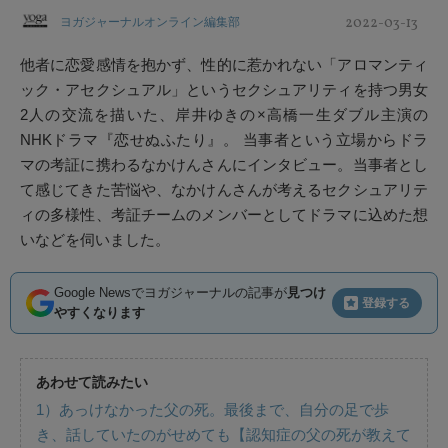
2022-03-13
ヨガジャーナルオンライン編集部
他者に恋愛感情を抱かず、性的に惹かれない「アロマンティ
ック・アセクシュアル」というセクシュアリティを持つ男女
2人の交流を描いた、岸井ゆきの×高橋一生ダブル主演の
NHKドラマ『恋せぬふたり』。 当事者という立場からドラ
マの考証に携わるなかけんさんにインタビュー。当事者とし
て感じてきた苦悩や、なかけんさんが考えるセクシュアリテ
ィの多様性、考証チームのメンバーとしてドラマに込めた想
いなどを伺いました。
Google Newsでヨガジャーナルの記事が
見つけ
登録する
やすくなります
あわせて読みたい
1）あっけなかった父の死。最後まで、自分の足で歩
き、話していたのがせめても【認知症の父の死が教えて