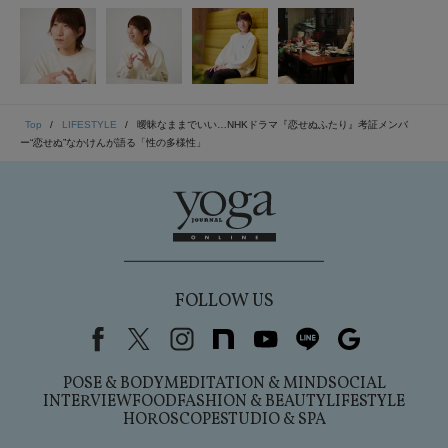
Top
LIFESTYLE
曖昧なままでいい…NHKドラマ『恋せぬふたり』考証メンバ
ー“恋せぬ”なかけんが語る「性の多様性」
FOLLOW US
Facebook
X（旧Twitter）
instagram
note
youtube
line
Google
POSE & BODY
MEDITATION & MIND
SOCIAL
INTERVIEW
FOOD
FASHION & BEAUTY
LIFESTYLE
HOROSCOPE
STUDIO & SPA