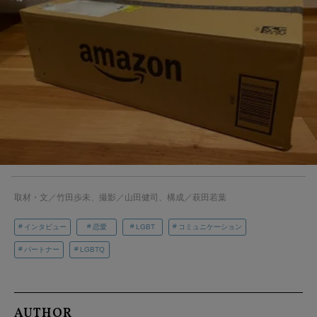
取材・文／竹田歩未、撮影／山田健司、構成／萩田若葉
インタビュー
恋愛
LGBT
コミュニケーション
パートナー
LGBTQ
AUTHOR