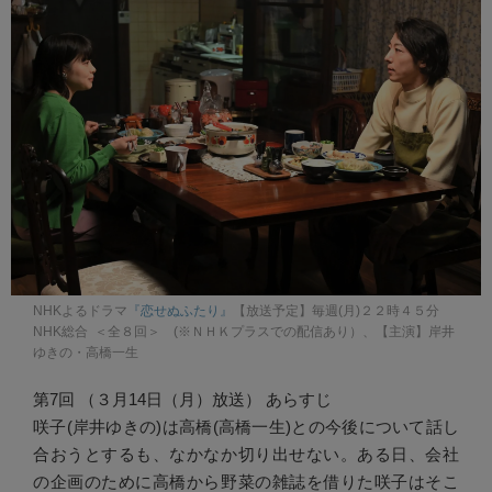
NHKよるドラマ
『恋せぬふたり』
【放送予定】毎週(月)２２時４５分
NHK総合 ＜全８回＞ (※ＮＨＫプラスでの配信あり）、【主演】岸井
ゆきの・高橋一生
第7回 （３月14日（月）放送） あらすじ
咲子(岸井ゆきの)は高橋(高橋一生)との今後について話し
合おうとするも、なかなか切り出せない。ある日、会社
の企画のために高橋から野菜の雑誌を借りた咲子はそこ