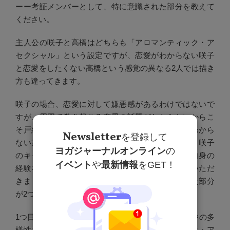
ーー考証メンバーとして、特に意識された部分を教えて
ください。
主人公の咲子と高橋はどちらも「アロマンティック・ア
セクシャル」という設定ですが、恋愛がわからない咲子
と恋愛をしたくない高橋という感覚の異なる2人では描き
方も違ってきます。
咲子の場合、恋愛に対して嫌悪感があるわけではないで
すが、周囲で巻き起こる恋愛の話題がわからないからこ
そ戸惑っていますよね。私の場合は、そういったわから
Newsletter
を登録して
ない故のもどかしさや居場所のなさに共感します。咲子
ヨガジャーナルオンライン
の
のキャラクターを描く際は、そういった点で自分自身の
イベント
や
最新情報
をGET！
経験を活かして脚本家や演出の方々と相談させていただ
きました。また、考証に携わる上で大切にしていた部分
が2つあります。
1つ目は、「アロマンティック・アセクシャル」の中の多
様性を描いてもらうことです。「アロマンティック・ア