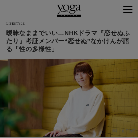
LIFESTYLE
曖昧なままでいい…NHKドラマ『恋せぬふ
たり』考証メンバー“恋せぬ”なかけんが語
る「性の多様性」
撮影／山田健司