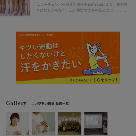
ー】
ジヘ 著、尹怡景 訳、大月書店）を取り上げる。
エコーチェンバー現象や排外主義の台頭により、視野狭
窄になりがちな今、広い視野で世界を見るにはーー。フ
ェミニズムやジェンダーについて取材してきた原宿なつ
きさんが、今気になる本と共に注目するキーワードをピ
ックアップし紐解いていく。今回は『わたしの体に呪い
をかけるな』（双葉社・金井真弓訳）を取り上げる。
Gallery
この記事の画像/動画一覧