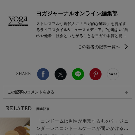
ヨガジャーナルオンライン編集部
ストレスフルな現代人に「ヨガ的な解決」を提案す
るライフスタイル&ニュースメディア。"心地よい"自
己や他者、社会とつながることをヨガの本質と捉
え、自分らしさを見つけるための心身メンテナンス
この著者の記事一覧へ
などウェルビーイングを実現するための情報を発
信。
Facebook
X（旧twitter）
LINE
Pinterest
noteで
SHARE:
この記事のコメントをみる
RELATED
関連記事
「コンドームは男性が用意するもの？」ジェ
ンダーレスコンドームケースが問いかける性