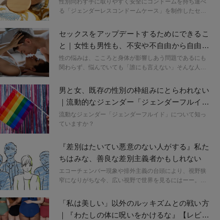
のバイアス
性別問わず手に取りやすく安全にコンドームを持ち運べ
る「ジェンダーレスコンドームケース」を制作したセク
シャルウェルネスブランドCosmosの二人。海外留学を
通じて感じた日本の性教育の課題や、ジェンダーレスコ
セックスをアップデートするためにできるこ
ンドームケースによって届けたい思いを伺いました。
と｜女性も男性も、不安や不自由から自由に
なるために
性の悩みは、こころと身体が影響しあう問題であるにも
関わらず、悩んでいても「誰にも言えない」そんな人が
多いようです。SNSを中心に性の悩みに関する情報を発
信する臨床心理士の西田めぐみさんが、心と性にまつわ
男と女、既存の性別の枠組みにとらわれない
る大切なお話を連載形式で綴ります。
｜流動的なジェンダー「ジェンダーフルイ
ド」とは
流動なジェンダー「ジェンダーフルイド」について知っ
ていますか？
『差別はたいてい悪意のない人がする』私た
ちはみな、善良な差別主義者かもしれない
エコーチェンバー現象や排外主義の台頭により、視野狭
窄になりがちな今、広い視野で世界を見るにはーー。フ
ェミニズムやジェンダーについて取材してきた原宿なつ
きさんが、今気になる本と共に注目するキーワードをピ
「私は美しい」以外のルッキズムとの戦い方
ックアップし紐解いていく。今回のキーワードは、「差
｜『わたしの体に呪いをかけるな』【レビュ
別」。『差別はたいてい悪意のない人がする』（キム・