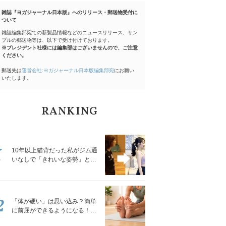
雑誌『ヨガジャーナル日本版』へのリリース・郵送物受付に
ついて
雑誌編集部宛ての新製品情報などのニュースリリース、サン
プルの郵送物等は、以下で受け付けております。
※プレジデント社様には編集部はございませんので、ご注意
ください。
郵送先は
運営会社:ヨガジャーナル日本版編集部宛
にお願い
いたします。
RANKING
1
10年以上猫背だった私がジム通
いなしで「きれいな姿勢」と褒
められるようになった秘密の習
慣
2
「体が硬い」は思い込み？簡単
に前屈ができるようになる！腿
裏を少しずつゆるめる「前屈ス