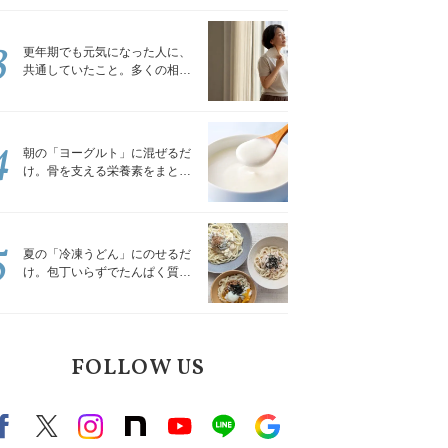
トレッチ」
3
更年期でも元気になった人に、
共通していたこと。多くの相談
を受けてきた私が言える、たっ
たひとつのこと
4
朝の「ヨーグルト」に混ぜるだ
け。骨を支える栄養素をまとめ
て補える食材3選｜管理栄養士が
解説
5
夏の「冷凍うどん」にのせるだ
け。包丁いらずでたんぱく質を
補える組み合わせ3選｜管理栄養
士が解説
FOLLOW US
Facebook
X（旧twitter）
instagram
note
Youtube
line
Google