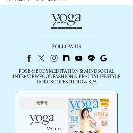
FOLLOW US
Facebook
X（旧Twitter）
instagram
note
youtube
line
Google
POSE & BODY
MEDITATION & MIND
SOCIAL
INTERVIEW
FOOD
FASHION & BEAUTY
LIFESTYLE
HOROSCOPE
STUDIO & SPA
最新号
Vol.101