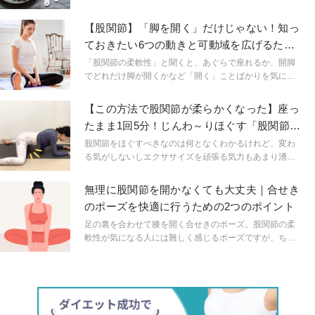
理だとしても少しでも遅らせることができたら……。40
代女性の切実な思いに医学博士の岩崎真宏さんが応えま
【股関節】「脚を開く」だけじゃない！知っ
す。
ておきたい6つの動きと可動域を広げるため
に意識すべきこと
「股関節の柔軟性」と聞くと、あぐらで座れるか、開脚
でどれだけ脚が開くかなど「開く」ことばかりを気にし
てその動きを繰り返してしまっていませんか？開くだけ
ではない、股関節の6つの動きを知って、偏りなく動かす
【この方法で股関節が柔らかくなった】座っ
ことを心がけましょう。
たまま1回5分！じんわ～りほぐす「股関節ス
トレッチ」
股関節をほぐすべきなのは何となくわかるけれど、変わ
る気がしないしエクササイズを頑張る気力もあまり湧か
ない……諦め気味の時こそ少しの積み重ねで体が変わり
やすいかもしれません。長続きさせるために、筆者が実
無理に股関節を開かなくても大丈夫｜合せき
際にスキマ時間で行っている方法をご紹介します。
のポーズを快適に行うための2つのポイント
足の裏を合わせて膝を開く合せきのポーズ。股関節の柔
軟性が気になる人には難しく感じるポーズですが、ちょ
っと頑張れば柔軟性がつくかも…と無理に膝を下げよう
として体を痛めてしまうこともあります。体に負担をか
けずに少しずつ練習できる方法を知っておきましょう。