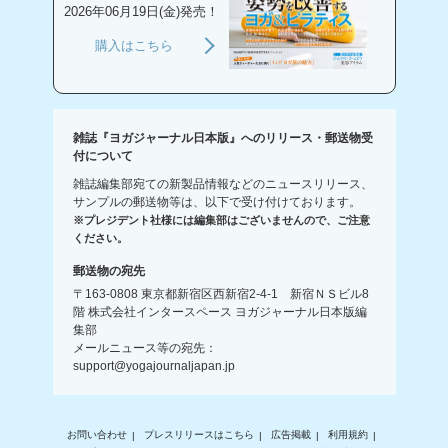
2026年06月19日(金)発売！
購入はこちら
雑誌『ヨガジャーナル日本版』へのリリース・郵送物受
付について
雑誌編集部宛ての新製品情報などのニュースリリース、
サンプルの郵送物等は、以下で受け付けております。
※プレジデント社様には編集部はございませんので、ご注意
ください。
郵送物の宛先
〒163-0808 東京都新宿区西新宿2-4-1 新宿ＮＳビル8
階 株式会社インタースペース ヨガジャーナル日本版編
集部
メールニュース等の宛先：
support@yogajournaljapan.jp
お問い合わせ
プレスリリースはこちら
広告掲載
利用規約