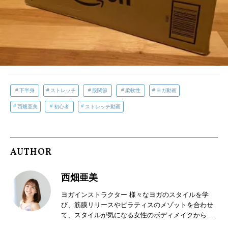
下半身
ストレッチ
股関節
柔軟性
ヨガ動画
西畑亜美
初心者
ストレッチ動画
AUTHOR
西畑亜美
ヨガインストラクター 様々なヨガのスタイルを学
び、筋膜リリースやピラティスのメゾットを合わせ
て、スタイルが気になる女性のボディメイクから柔
軟性を高めたいプロスポーツ選手からも定評があ