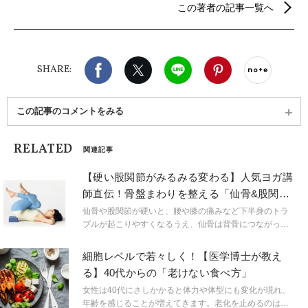
この著者の記事一覧へ
る。 武蔵小杉&aヨガ主宰。オンラインサロン&a運
営。 1000人規模のイベントでも講師担当。雑誌や動
画メディア監修、モデル出演など活動の幅を広げ
る。
Facebook
X（旧twitter）
LINE
Pinterest
noteで
SHARE:
この記事のコメントをみる
RELATED
関連記事
【硬い股関節がみるみる変わる】人気ヨガ講
師直伝！骨盤まわりを整える「仙骨&股関節
ゆるめヨガ」
仙骨や股関節が硬いと、腰や膝の痛みなど下半身のトラ
ブルが起こりやすくなるうえ、仙骨は背骨につながって
いるため肩こりなど上半身の不調のきっかけにも。骨盤
まわりを整える=全身が整うことにつながります。
細胞レベルで若々しく！【医学博士が教え
る】40代からの「老けない食べ方」
女性は40代にさしかかると体力や体型にも変化が現れ、
年齢を感じることが増えてきます。老化を止めるのは無