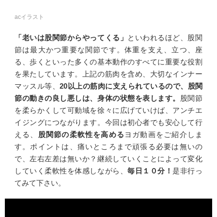
acイラスト
「老いは股関節からやってくる」
といわれるほど、股関
節は最大かつ重要な関節です。体重を支え、立つ、座
る、歩くといった多くの基本動作のすべてに重要な役割
を果たしています。上記の筋肉を含め、大切なインナー
マッスル等、
20以上の筋肉に支えられているので、股関
節の動きの良し悪しは、身体の状態を表します。
股関節
を柔らかくして可動域を徐々に広げていけば、アンチエ
イジングにつながります。今回は初心者でも安心して行
える、
股関節の柔軟性を高める
ヨガ動画をご紹介しま
す。ポイントは、痛いところまで頑張る必要は無いの
で、左右左差は無いか？継続していくことによって変化
していく柔軟性を体感しながら、
毎日１０分！
是非行っ
てみて下さい。