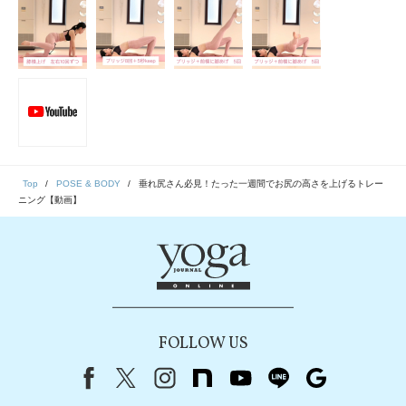
Top
POSE & BODY
垂れ尻さん必見！たった一週間でお尻の高さを上げるトレー
ニング【動画】
FOLLOW US
Facebook
X（旧Twitter）
instagram
note
youtube
line
Google