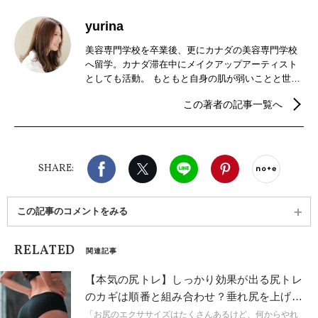
yurina
美容専門学校を卒業後、更にカナダの美容専門学校
へ留学。カナダ滞在中にメイクアップアーティスト
としても活動。 もともと自身の肌が弱いことと世界
旅行が趣味ということもあり、オーガニックコスメ
この著者の記事一覧へ
に魅了され、帰国後オーガニックコスメのセレクト
ショップで働きながら化粧品成分、オーガニックコ
スメについて学ぶ。オーガニックライフを送る中
で、自分の生き方とヨガが通ずるものがあると感
Facebook
X（旧twitter）
LINE
Pinterest
noteで
じ、ヨガインストラクターの資格を取得しにハワイ
SHARE:
へ。フリーのヨガインストラクターとして現在名古
屋・岐阜を中心に活動中。
この記事のコメントをみる
RELATED
関連記事
【本気の尻トレ】しっかり効果が出る尻トレ
のカギは順番と組み合わせ？垂れ尻を上げる
本気のエクサ
「お尻のエクササイズはたくさんあるけど、何からやれ