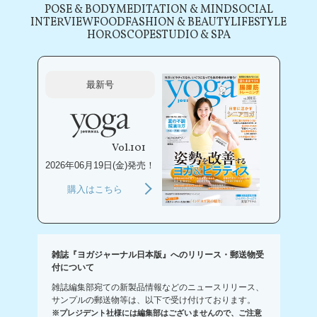
POSE & BODY
MEDITATION & MIND
SOCIAL
INTERVIEW
FOOD
FASHION & BEAUTY
LIFESTYLE
HOROSCOPE
STUDIO & SPA
最新号
Vol.101
2026年06月19日(金)発売！
購入はこちら
雑誌『ヨガジャーナル日本版』へのリリース・郵送物受
付について
雑誌編集部宛ての新製品情報などのニュースリリース、
サンプルの郵送物等は、以下で受け付けております。
※プレジデント社様には編集部はございませんので、ご注意