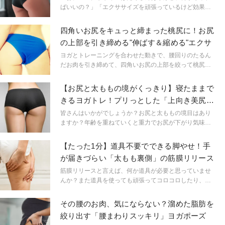
ばいいの？」「エクササイズを頑張っているけど効果を
感じにくい」という方は必見。効果を左右するのは、エ
クササイズの組み合わせと順番です！
四角いお尻をキュっと締まった桃尻に！お尻
の上部を引き締める"伸ばす＆縮める"エクサ
ヨガとトレーニングを合わせた動きで、腰回りのたるん
だお肉を引き締めて、四角いお尻の上部を絞って桃尻に
していきましょう！
【お尻と太ももの境がくっきり】寝たままで
きるヨガトレ！プリっとした「上向き美尻の
作り方」
皆さんはいかがでしょうか？お尻と太ももの境目はあり
ますか？年齢を重ねていくと重力でお尻が下がり気味に
なり、気がついたらお尻と太ももの境がなくなっている
方もいらっしゃるかもしれません。お尻と太ももの境を
【たった1分】道具不要でできる脚やせ！手
くっきり！美尻を作る！寝たままできるヨガトレーニン
が届きづらい「太もも裏側」の筋膜リリース
グをご紹介します
筋膜リリースと言えば、何か道具が必要と思っていませ
んか？また道具を使っても頑張ってコロコロしたり、痛
い思いをしないと効果が出ないという誤解をしている方
も多いのではないでしょうか。実は道具なしでもOK！太
その腰のお肉、気にならない？溜めた脂肪を
ももの裏側という手が届きづらい箇所でも簡単にほぐせ
絞り出す「腰まわりスッキリ」ヨガポーズ
る方法があります。