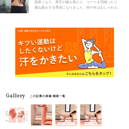
肌寒くなり、厚手の服を着たり、コートを羽織ったり、
重ね着をする季節になりました。秋や冬はおしゃれも楽
しめる時期ですが、体のラインが目立たない服装が多く
なると、つい油断してしまうもの。ボディラインのチェ
ック、していますか?腰まわりのもたつき、浮き輪のよう
になった腰肉、気になっていませんか?今回は腰まわりを
スッキリさせるヨガポーズのご紹介です。厚着の季節で
も手を抜かず、美ボディを目指しましょう!!
Gallery
この記事の画像/動画一覧