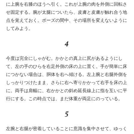
に上腕を右膝のほうへ引く。これが上腕の肉を外側に回転さ
せ固定する。腕が太腿についたら、皮膚と皮膚が触れ合う地
点を覚えておく。ポーズの間中、その場所を変えないように
してみよう。
4
今度は完全にしゃがむ。かかとの真上に尻があるようにし
て、左の手のひらを右足外側の床の上に置く。手が簡単に床
につかない場合は、胴体を右へ傾ける。左上腕と右腿外側を
しっかりつけたまま、さらに右へ寄りかかって右手を床の上
に。両手は肩幅に、右かかとの斜め延長線上に指を互いに平
行にする。この時点では、まだ体重が両足にのっている。
5
左腕と右腿が密着していることに意識を集中させて、ゆっく