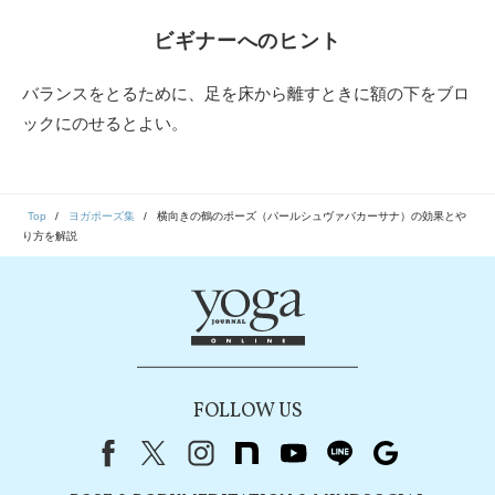
ビギナーへのヒント
バランスをとるために、足を床から離すときに額の下をブロ
ックにのせるとよい。
Top
ヨガポーズ集
横向きの鶴のポーズ（パールシュヴァバカーサナ）の効果とや
り方を解説
FOLLOW US
Facebook
X（旧Twitter）
instagram
note
youtube
line
Google