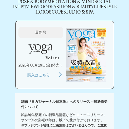
POSE & BODY
MEDITATION & MIND
SOCIAL
INTERVIEW
FOOD
FASHION & BEAUTY
LIFESTYLE
HOROSCOPE
STUDIO & SPA
最新号
Vol.101
2026年06月19日(金)発売！
購入はこちら
雑誌『ヨガジャーナル日本版』へのリリース・郵送物受
付について
雑誌編集部宛ての新製品情報などのニュースリリース、
サンプルの郵送物等は、以下で受け付けております。
※プレジデント社様には編集部はございませんので、ご注意