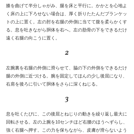
膝を曲げて半分しゃがみ、腿を床と平行に。かかとを心地よ
く床の上に下ろせない場合は、厚く折りたたんだブランケッ
トの上に置く。左の肘を右腿の外側に当てて腹を柔らかくす
る。息を吐きながら胴体を右へ。左の肋骨の下をできるだけ
遠く右腿の向こうに置く。
2
左腕裏を右腿の外側に滑らせて、脇の下の外側をできるだけ
腿の外側に近づける。腕を固定してほんの少し後屈になり、
右肩を後ろに引いて胴体をさらに深くねじる。
3
息を吐くたびに、この後屈とねじりの動きを繰り返し最大に
回転させる。左の上腕を10センチほど右腰のほうへずらし、
強く右腿へ押す。この力を保ちながら、皮膚が滑らないよう