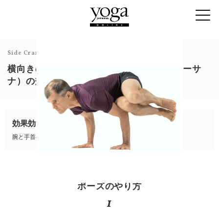
Side Crane Pose
横向きの鶴のポーズ（パールシュヴァバカーサ
ナ）の効果とやり方を解説
効果効能
腕と手首の強化・腹部と背骨を整える・バランス感覚の向上
ポーズのやり方
1