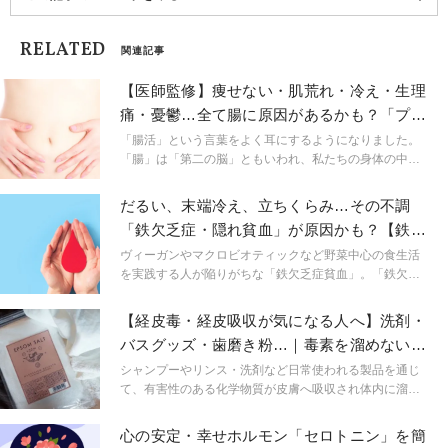
サージの施術を行っている。InstagramID：
kurashinotane_
RELATED
関連記事
【医師監修】痩せない・肌荒れ・冷え・生理
痛・憂鬱…全て腸に原因があるかも？「プチ
不調が整う腸活」
「腸活」という言葉をよく耳にするようになりました。
「腸」は「第二の脳」ともいわれ、私たちの身体の中で
もとても大切な臓器です。「腸が大切なのはなんとなく
わかるけど、うまく理解できていないかも…」そんな方
だるい、末端冷え、立ちくらみ…その不調
のために、マクロビオティック歴15年で腸セラピストの
「鉄欠乏症・隠れ貧血」が原因かも？【鉄不
≪素果子|sugashi≫ 店主、半田葉子さんが「腸のいろ
足を防ぐ食べ方】
は」を分かりやすく解説。
ヴィーガンやマクロビオティックなど野菜中心の食生活
を実践する人が陥りがちな「鉄欠乏症貧血」。「鉄欠乏
症貧血にならないための食べ方」を、マクロビオティッ
ク歴15年で腸セラピストの ≪素果子|sugashi≫ 店主、半
【経皮毒・経皮吸収が気になる人へ】洗剤・
田葉子さんが解説します。
バスグッズ・歯磨き粉…｜毒素を溜めないお
すすめ商品11選
シャンプーやリンス・洗剤など日常使われる製品を通じ
て、有害性のある化学物質が皮膚へ吸収され体内に溜ま
るという説から作られた言葉「経皮毒」そんな経皮毒が
気になるあなたにおすすめの製品を、マクロビオティッ
心の安定・幸せホルモン「セロトニン」を簡
ク歴15年の ≪素果子|sugashi≫ 店主、半田葉子さんが私