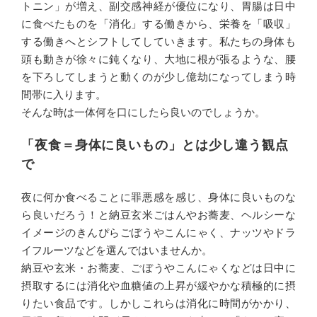
トニン」が増え、副交感神経が優位になり、胃腸は日中
に食べたものを「消化」する働きから、栄養を「吸収」
する働きへとシフトしてしていきます。私たちの身体も
頭も動きが徐々に鈍くなり、大地に根が張るような、腰
を下ろしてしまうと動くのが少し億劫になってしまう時
間帯に入ります。
そんな時は一体何を口にしたら良いのでしょうか。
「夜食＝身体に良いもの」とは少し違う観点
で
夜に何か食べることに罪悪感を感じ、身体に良いものな
ら良いだろう！と納豆玄米ごはんやお蕎麦、ヘルシーな
イメージのきんぴらごぼうやこんにゃく、ナッツやドラ
イフルーツなどを選んではいませんか。
納豆や玄米・お蕎麦、ごぼうやこんにゃくなどは日中に
摂取するには消化や血糖値の上昇が緩やかな積極的に摂
りたい食品です。しかしこれらは消化に時間がかかり、