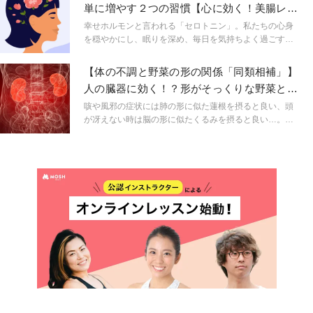
単に増やす２つの習慣【心に効く！美腸レシ
物を紹介。
ピ付】
幸せホルモンと言われる「セロトニン」。私たちの心身
を穏やかにし、眠りを深め、毎日を気持ちよく過ごすた
めに欠かせない脳内神経伝達物質です。そんな「セロト
ニン」を簡単に増やすことができる２つの方法を、マク
【体の不調と野菜の形の関係「同類相補」】
ロビオティック歴15年で腸セラピストの ≪素果
人の臓器に効く！？形がそっくりな野菜と
子|sugashi≫ 店主、半田葉子さんが解説します。文末に
は？
はセロトニンの生成に大切な「腸」に効くお茶のレシピ
咳や風邪の症状には肺の形に似た蓮根を摂ると良い、頭
も掲載しています。
が冴えない時は脳の形に似たくるみを摂ると良い…。そ
んな話を聞いたことがありますか？ 中医学ではこのよう
に食べ物がもたらす作用と人の臓器の機能や形が似てい
るという考え方を「同類相補（どうるいそうほ）」「相
似の理論（そうじのりろん）」と言います。 今回はそん
な臓器と食べ物の関係性について、マクロビオティック
歴15年の≪素果子|sugashi≫店主、半田葉子さんがお伝
えします。