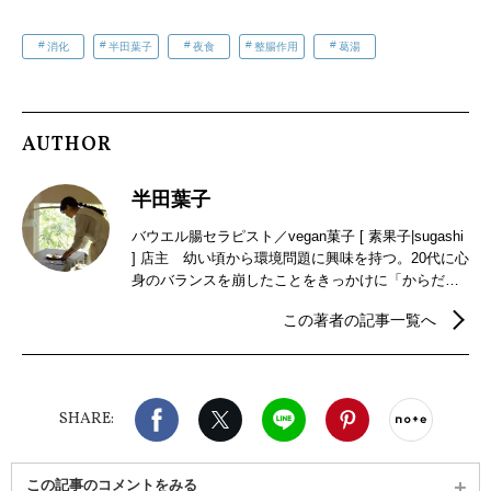
消化
半田葉子
夜食
整腸作用
葛湯
AUTHOR
半田葉子
バウエル腸セラピスト／vegan菓子 [ 素果子|sugashi
] 店主 幼い頃から環境問題に興味を持つ。20代に心
身のバランスを崩したことをきっかけに「からだに
入れる選択」「免疫力」「心と身体のバランス」
この著者の記事一覧へ
「出す力」の大切さに気づき、自然生活に活かせる
食や腸を学びはじめる。会社員、自身のカフェでの
菜食調理、地方veganカフェの立ち上げやメニュー提
供、海外のオーガニック事情調査、腸講師などを経
Facebook
X（旧twitter）
LINE
Pinterest
noteで
て、「からだ想いのお菓子を」とオンラインストア [
SHARE:
素果子|sugashi ] を始動。お菓子作りを続ける傍ら、
長年のマクロビオティック生活と自身の経験や知識
を活かし、個人の体質改善カウンセリング・腸マッ
この記事のコメントをみる