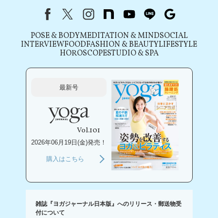
Facebook
X（旧Twitter）
instagram
note
youtube
line
Google
POSE & BODY
MEDITATION & MIND
SOCIAL
INTERVIEW
FOOD
FASHION & BEAUTY
LIFESTYLE
HOROSCOPE
STUDIO & SPA
最新号
Vol.101
2026年06月19日(金)発売！
購入はこちら
雑誌『ヨガジャーナル日本版』へのリリース・郵送物受
付について