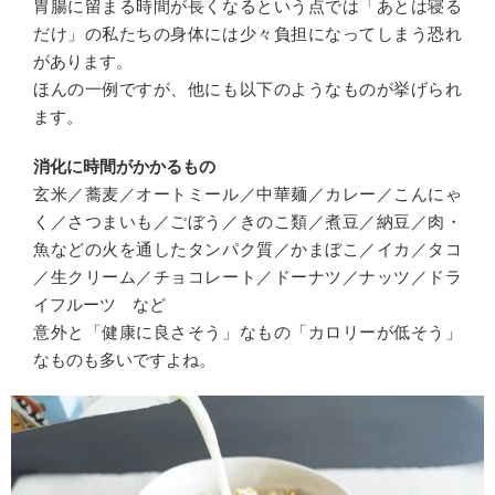
胃腸に留まる時間が長くなるという点では「あとは寝る
だけ」の私たちの身体には少々負担になってしまう恐れ
があります。
ほんの一例ですが、他にも以下のようなものが挙げられ
ます。
消化に時間がかかるもの
玄米／蕎麦／オートミール／中華麺／カレー／こんにゃ
く／さつまいも／ごぼう／きのこ類／煮豆／納豆／肉・
魚などの火を通したタンパク質／かまぼこ／イカ／タコ
／生クリーム／チョコレート／ドーナツ／ナッツ／ドラ
イフルーツ など
意外と「健康に良さそう」なもの「カロリーが低そう」
なものも多いですよね。