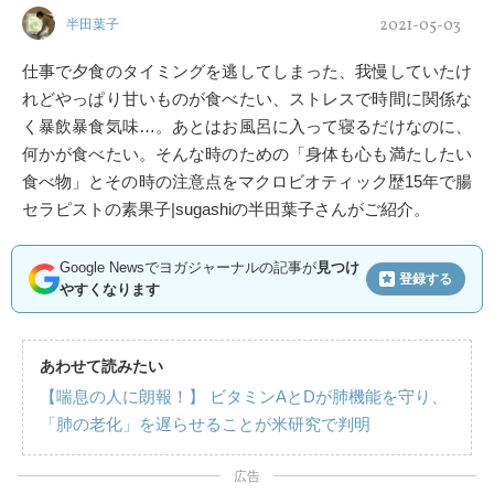
2021-05-03
半田葉子
仕事で夕食のタイミングを逃してしまった、我慢していたけ
れどやっぱり甘いものが食べたい、ストレスで時間に関係な
く暴飲暴食気味…。あとはお風呂に入って寝るだけなのに、
何かが食べたい。そんな時のための「身体も心も満たしたい
食べ物」とその時の注意点をマクロビオティック歴15年で腸
セラピストの素果子|sugashiの半田葉子さんがご紹介。
Google Newsでヨガジャーナルの記事が
見つけ
登録する
やすくなります
あわせて読みたい
【喘息の人に朗報！】 ビタミンAとDが肺機能を守り、
「肺の老化」を遅らせることが米研究で判明
広告