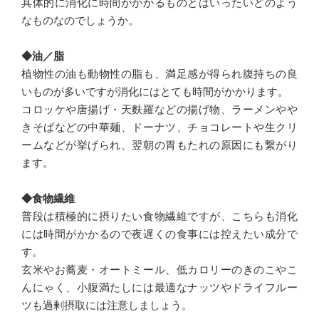
具体的に消化に時間がかかるものとはいったいどのよう
なものなのでしょうか。
◆油／脂
植物性の油も動物性の脂も、満足感が得られ腹持ちの良
いものが多いですが消化にはとても時間がかかります。
コロッケや唐揚げ・天麩羅などの揚げ物、ラーメンやや
きそばなどの中華麺、ドーナツ、チョコレートや生クリ
ームなどが挙げられ、翌朝の胃もたれの原因にも繋がり
ます。
◆食物繊維
普段は積極的に摂りたい食物繊維ですが、こちらも消化
には時間がかかるので夜遅くの食事には控えたい成分で
す。
玄米やお蕎麦・オートミール、低カロリーのきのこやこ
んにゃく、小腹満たしには最適なナッツやドライフルー
ツも過剰摂取には注意しましょう。