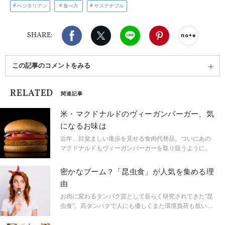
ベジタリアン
食べ方
サステナブル
Facebook
X（旧twitter）
LINE
Pinterest
noteで
SHARE:
この記事のコメントをみる
RELATED
関連記事
米・マクドナルドのヴィーガンバーガー、気
になるお味は
近年、目覚ましい進歩を見せる食肉代替品。ついにあの
マクドナルドもヴィーガンバーガーを取り扱うように。
密かなブーム？「昆虫食」が人気を集める理
由
お肉に変わるタンパク質として長らく研究されてきた"昆
虫食"。高タンパクで人にも優しくまた環境負荷も低いこ
とから、現在ヘルスコンシャス（健康に意識の高い人た