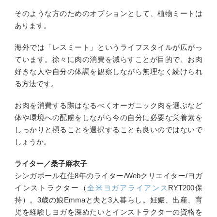
そのような方のためのオプションとして、植物ミートは
あります。
海外では「レスミート」というライフスタイルが広がっ
ています。徐々に肉の消費を減らすことが目的で、お肉
好きな人や自分の体調を観察しながら無理なく続けられ
る方法です。
お肉を消費する際はなるべくオーガニック肉を選ぶなど
体や環境への配慮をしながら今の自分に必要な栄養素を
しっかりと摂ることを選択することも良いのではないで
しょうか。
ライター／桑子麻衣子
シンガポール在住8年のライター/Webクリエイター/ヨガ
インストラクター（
全米ヨガアライアンス
RYT200保
持）。3歳の娘Emmaと夫と3人暮らし。妊娠、出産、育
児を経験しヨガを深めたいとインストラクターの資格を