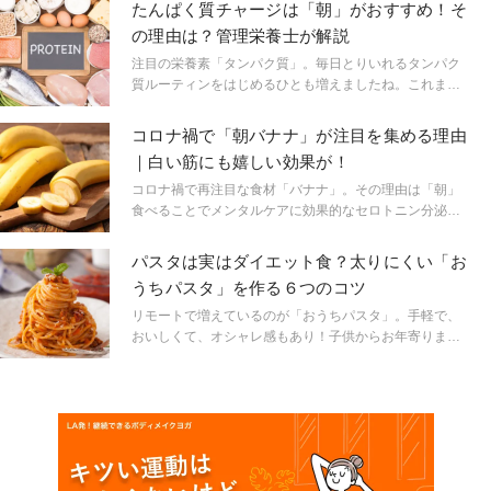
ちのこと）の間でかなり注目されています。
たんぱく質チャージは「朝」がおすすめ！そ
の理由は？管理栄養士が解説
注目の栄養素「タンパク質」。毎日とりいれるタンパク
質ルーティンをはじめるひとも増えましたね。これまで
は1日摂取する量が重要視されていましたが、それに加え
て1日を通して均等にとることで筋力合成が変わってくる
コロナ禍で「朝バナナ」が注目を集める理由
ことがわかってきました。 運動前？運動後？それとも寝
｜白い筋にも嬉しい効果が！
る前？「…なんだか難しそう」と思っていませんか？シ
ンプルに、まずはじめるなら「朝」！その理由とは？
コロナ禍で再注目な食材「バナナ」。その理由は「朝」
食べることでメンタルケアに効果的なセロトニン分泌に
働くから。リラックス効果から安眠、便秘解消、冷えな
ど更年期症状の緩和、ダイエットにも嬉しい効果が期待
パスタは実はダイエット食？太りにくい「お
できます。最近では、プロテインドリンクの専門店が
うちパスタ」を作る６つのコツ
続々登場、スーパーやコンビニでも有機栽培や産地にこ
だわったブランドバナナが登場。ぐっと美味しくなった
リモートで増えているのが「おうちパスタ」。手軽で、
ワンランク上のバナナも手に入るようになりました。 バ
おいしくて、オシャレ感もあり！子供からお年寄りま
ナナは、もともとアスリート食。美しい筋力づくりには
で、男女問わず人気のメニューですよね。でも「パスタ
かかせません。 なんとなくゆらぎやすいこの時期、バナ
は太りそう」と敬遠していた方も多いのでは？実はパス
ナのハッピーパワーをチャージしてみませんか。
タは炭水化物の中では血糖値の上がりにくい食品。上手
に使えばダイエット中だってオッケーなメニューなんで
す。そのコツをご紹介。我慢しないストレスフリーな方
法で、健康的でスリムにキレイになりましょう。