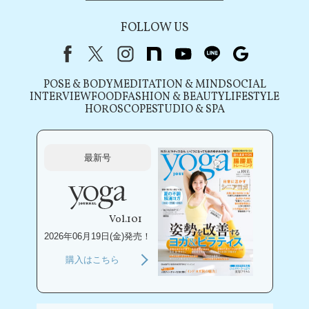
FOLLOW US
Facebook
X（旧Twitter）
instagram
note
youtube
line
Google
POSE & BODY
MEDITATION & MIND
SOCIAL
INTERVIEW
FOOD
FASHION & BEAUTY
LIFESTYLE
HOROSCOPE
STUDIO & SPA
最新号
Vol.101
2026年06月19日(金)発売！
購入はこちら