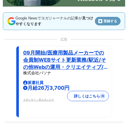
Google Newsでヨガジャーナルの記事が
見つけ
登録する
やすくなります
広告
09月開始/医療用製品メーカーでの
会員制WEBサイト更新業務/駅近/そ
の他Webの運用・クリエイティブ/一
株式会社パソナ
般事務
派遣社員
月給26万3,700円
詳しくはこちら
スポンサー：求人ボックス