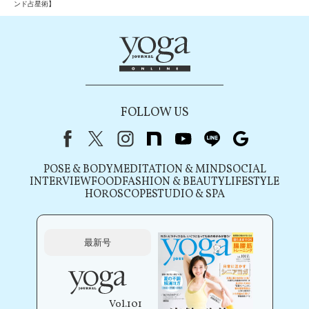
ンド占星術】
FOLLOW US
Facebook
X（旧Twitter）
instagram
note
youtube
line
Google
POSE & BODY
MEDITATION & MIND
SOCIAL
INTERVIEW
FOOD
FASHION & BEAUTY
LIFESTYLE
HOROSCOPE
STUDIO & SPA
最新号
Vol.101