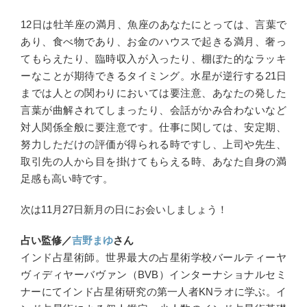
12日は牡羊座の満月、魚座のあなたにとっては、言葉で
あり、食べ物であり、お金のハウスで起きる満月、奢っ
てもらえたり、臨時収入が入ったり、棚ぼた的なラッキ
ーなことが期待できるタイミング。水星が逆行する21日
までは人との関わりにおいては要注意、あなたの発した
言葉が曲解されてしまったり、会話がかみ合わないなど
対人関係全般に要注意です。仕事に関しては、安定期、
努力しただけの評価が得られる時ですし、上司や先生、
取引先の人から目を掛けてもらえる時、あなた自身の満
足感も高い時です。
次は11月27日新月の日にお会いしましょう！
占い監修／
吉野まゆ
さん
インド占星術師。世界最大の占星術学校バールティーヤ
ヴィディヤーバヴァン（BVB）インターナショナルセミ
ナーにてインド占星術研究の第一人者KNラオに学ぶ。イ