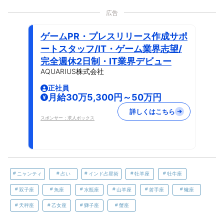
広告
ゲームPR・プレスリリース作成サポ
ートスタッフ/IT・ゲーム業界志望/
完全週休2日制・IT業界デビュー
AQUARIUS株式会社
正社員
月給30万5,300円～50万円
詳しくはこちら
スポンサー：求人ボックス
ニャンティ
占い
インド占星術
牡羊座
牡牛座
双子座
魚座
水瓶座
山羊座
射手座
蠍座
天秤座
乙女座
獅子座
蟹座