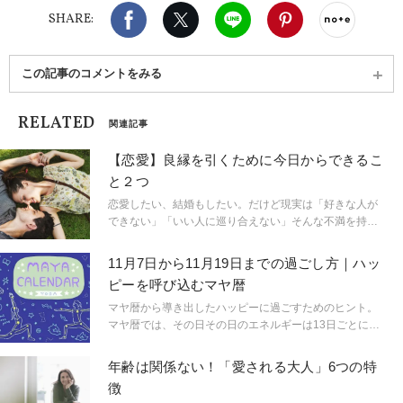
Facebook
X（旧twitter）
LINE
Pinterest
noteで
SHARE:
この記事のコメントをみる
RELATED
関連記事
【恋愛】良縁を引くために今日からできるこ
と２つ
恋愛したい、結婚もしたい。だけど現実は「好きな人が
できない」「いい人に巡り合えない」そんな不満を持っ
ている人、多いのでは？ 出会いがないなら、まずは人
と出会える場に行くことが大事ですが、ではその「出会
11月7日から11月19日までの過ごし方｜ハッ
いの場」で良いご縁を引けるようになるには？日々心掛
ピーを呼び込むマヤ暦
けたいポイントを考えてみました。
マヤ暦から導き出したハッピーに過ごすためのヒント。
マヤ暦では、その日その日のエネルギーは13日ごとに区
切られていると考えられています。「どんなことに意識
すれば楽しく過ごせるの？」「おすすめのヨガポーズ
年齢は関係ない！「愛される大人」6つの特
は？」13日ごとにお届けします！
徴