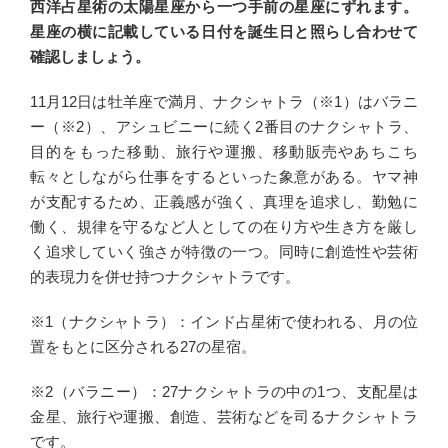
西洋占星術の太陽星座から一つ手前の星座にずれます。
星座の横に記載している日付を誕生日と照らし合わせて
確認しましょう。
11月12日は牡羊座で満月、ナクシャトラ（※1）はバラニ
ー（※2）、アシュビニーに続く2番目のナクシャトラ、
目的をもった移動、旅行や運搬、移動販売やあちこち
転々としながら仕事をするといった象意がある。ヤマ神
が支配するため、正義感が強く、真理を追求し、勤勉に
働く、規律を守るなど人としての在り方や生き方を厳し
く追求していく強さが特徴の一つ。同時に創造性や芸術
的表現力を併せ持つナクシャトラです。
※1（ナクシャトラ）：インド占星術で使われる、月の位
置をもとに区分される27の星宿。
※2（バラニー）：27ナクシャトラの中の1つ、支配星は
金星、旅行や運搬、創造、芸術などを司るナクシャトラ
です。