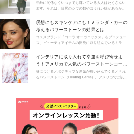
年齢に関係なくいつまでも輝いている大人はたくさんい
ます。それは、目尻のシワの数やほうれい線があるかな
いかで判断できるものでもないし、高級な服と鞄が買え
る経済的な余裕とも関係がありません。内側から溢れる
瞑想にもスキンケアにも！ミランダ・カーの
ような輝きを放つ人だけが持つ特徴とは？
考えるパワーストーンの効果とは
コスメブランド「コーラ オーガニックス」をプロデュー
ス、ビューティアイテムの開発に取り組んでいるミラン
ダ・カー。彼女が女性の美に効くパワーストーンを使っ
た新たなアイテムを発表、話題を集めている。ミランダ
インテリアに取り入れて幸運を呼び寄せよ
が考えるパワーストーンの効果とは？
う！アメリカで人気のパワーストーンコーデ
術
身につけるとポジティブな運気が舞い込んでくるとされ
るパワーストーン（Healing Gems）。アメリカでは以前
から一部の愛好家たちに親しまれてきましたが、昨今の
スピリチュアル・ブームに乗って、より幅広い人々の間
でも空間を彩るアイテムとしても注目されています。い
つもの空間を、一味違うものに。パワーストーンを使っ
たインテリア術を見てみましょう。