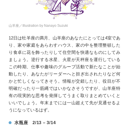
山羊座／Illustration by Nanayo Suzuki
12日は牡羊座の満月、山羊座のあなたにとっては4室であ
り、家や家庭をあらわすハウス、家の中を整理整頓した
り食卓に花を飾ったりして住空間を快適なものにしてみ
ましょう。逆行する水星、火星が天秤座を運行している
この時期、仕事や趣味のグループ活動で新たなことが始
動したり、あなたがリーダーへと担ぎ出されたりなど何
かと忙しくなってきそう。情報が交錯したり、役目が不
明確だったり一筋縄ではいかなさそうですが、山羊座特
有の現実的な思考を発揮してうまく取りまとめていくと
いいでしょう。年末までには一山超えて先が見通せるよ
うになっているはず。
水瓶座 2/13 – 3/14