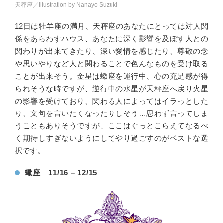
天秤座／Illustration by Nanayo Suzuki
12日は牡羊座の満月、天秤座のあなたにとっては対人関
係をあらわすハウス、あなたに深く影響を及ぼす人との
関わりが出来てきたり、深い愛情を感じたり、尊敬の念
や思いやりなど人と関わることで色んなものを受け取る
ことが出来そう。金星は蠍座を運行中、心の充足感が得
られそうな時ですが、逆行中の水星が天秤座へ戻り火星
の影響を受けており、関わる人によってはイラっとした
り、文句を言いたくなったりしそう…思わず言ってしま
うこともありそうですが、ここはぐっとこらえてなるべ
く期待しすぎないようにしてやり過ごすのがベストな選
択です。
蠍座 11/16 – 12/15