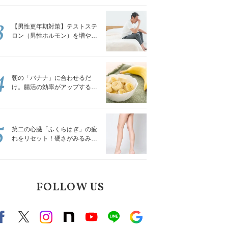
解説
3
【男性更年期対策】テストステ
ロン（男性ホルモン）を増やす
「５つの食品」
4
朝の「バナナ」に合わせるだ
け。腸活の効率がアップする食
べ方3選｜食の専門家が解説
5
第二の心臓「ふくらはぎ」の疲
れをリセット！硬さがみるみる
ほぐれる「壁を使ってできる簡
単ストレッチ」
FOLLOW US
Facebook
X（旧twitter）
instagram
note
Youtube
line
Google