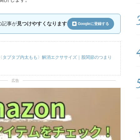
ルの記事が
見つけやすくなります
Googleに
登録する
〈タプタプ内太もも〉解消エクササイズ｜股関節のつまり
広告