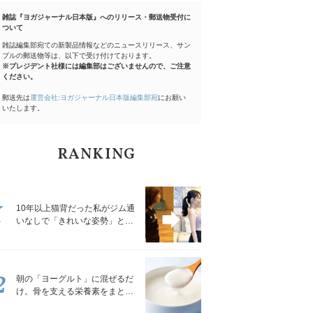
雑誌『ヨガジャーナル日本版』へのリリース・郵送物受付に
ついて
雑誌編集部宛ての新製品情報などのニュースリリース、サン
プルの郵送物等は、以下で受け付けております。
※プレジデント社様には編集部はございませんので、ご注意
ください。
郵送先は
運営会社:ヨガジャーナル日本版編集部宛
にお願い
いたします。
RANKING
1
10年以上猫背だった私がジム通
いなしで「きれいな姿勢」と褒
められるようになった秘密の習
慣
2
朝の「ヨーグルト」に混ぜるだ
け。骨を支える栄養素をまとめ
て補える食材3選｜管理栄養士が