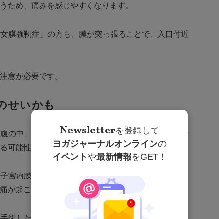
うため、痛みを感じやすくなります。
処女膜強靭症」の方も、膜が突っ張ることで、入口付近
注意が必要です。
のせいかも
Newsletter
を登録して
お腹の中」を意味します。腟の先には、子宮や卵巣、膀
ヨガジャーナルオンライン
の
る可能性がある、ということなんです。
イベント
や
最新情報
をGET！
、子宮内膜症。とくに、子宮内膜症の方は、腹部に癒着
痛が起こりやすくなっています。
を手術した方も、腸の癒着が原因で、性交痛が引き起こ