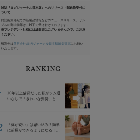
雑誌『ヨガジャーナル日本版』へのリリース・郵送物受付に
ついて
雑誌編集部宛ての新製品情報などのニュースリリース、サン
プルの郵送物等は、以下で受け付けております。
※プレジデント社様には編集部はございませんので、ご注意
ください。
郵送先は
運営会社:ヨガジャーナル日本版編集部宛
にお願い
いたします。
RANKING
1
10年以上猫背だった私がジム通
いなしで「きれいな姿勢」と褒
められるようになった秘密の習
慣
2
「体が硬い」は思い込み？簡単
に前屈ができるようになる！腿
裏を少しずつゆるめる「前屈ス