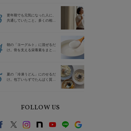
トレッチ」
3
更年期でも元気になった人に、
共通していたこと。多くの相談
を受けてきた私が言える、たっ
たひとつのこと
4
朝の「ヨーグルト」に混ぜるだ
け。骨を支える栄養素をまとめ
て補える食材3選｜管理栄養士が
解説
5
夏の「冷凍うどん」にのせるだ
け。包丁いらずでたんぱく質を
補える組み合わせ3選｜管理栄養
士が解説
FOLLOW US
Facebook
X（旧twitter）
instagram
note
Youtube
line
Google