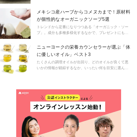
ど、何を基準に選ぶのがいいのでしょうか？ そして
「エクストラバージン」という表記に隠された、海外産
メキシコ産ハーブからコメヌカまで！原材料
と日本産のオリーブオイルの違いとは。
が個性的なオーガニックソープ5選
トレンドから定番になりつつある「オーガニック・ソー
プ」。成分も多種多様化するなかで、プレゼントにも自
分用にもおすすめの固形オーガニック・ソープを厳選紹
介する。
ニューヨークの栄養カウンセラーが選ぶ「体
に優しいオイル」ベスト3
たくさんの調理オイルが出回り、どのオイルが良くて悪
いかの情報が錯綜するなか、いったい何を目安に選んだ
らいいだろう？ ニューヨークのナチュラルグルメ・イ
ンスティテュートでシェフインストラクターと栄養カウ
ンセラーを務めるセリーヌ・ベイトマンが、おすすめの
オイルトップ３と、その選び方、味見、保存の仕方も紹
介する。