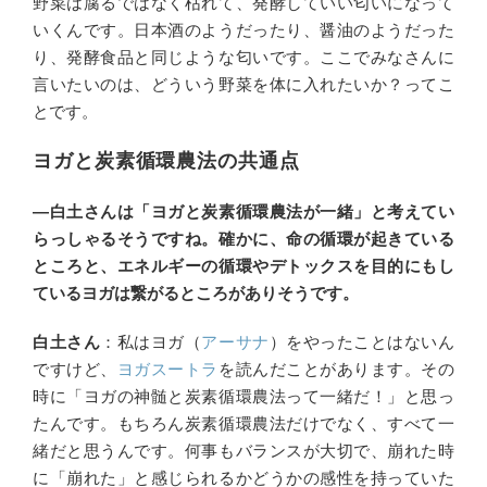
野菜は腐るではなく枯れて、発酵していい匂いになって
いくんです。日本酒のようだったり、醤油のようだった
り、発酵食品と同じような匂いです。ここでみなさんに
言いたいのは、どういう野菜を体に入れたいか？ってこ
とです。
ヨガと炭素循環農法の共通点
―白土さんは「ヨガと炭素循環農法が一緒」と考えてい
らっしゃるそうですね。確かに、命の循環が起きている
ところと、エネルギーの循環やデトックスを目的にもし
ているヨガは繋がるところがありそうです。
白土さん
：私はヨガ（
アーサナ
）をやったことはないん
ですけど、
ヨガスートラ
を読んだことがあります。その
時に「ヨガの神髄と炭素循環農法って一緒だ！」と思っ
たんです。もちろん炭素循環農法だけでなく、すべて一
緒だと思うんです。何事もバランスが大切で、崩れた時
に「崩れた」と感じられるかどうかの感性を持っていた