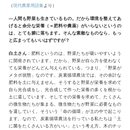
（
現代農業用語集
より）
―人間も野菜も生きているもの。だから環境を整えてあ
げると余分な栄養（＝肥料や農薬）がいらないというの
は、とても腑に落ちます。そんな素敵なものなら、もっ
と広まってもいいはずですが？
白土さん
：肥料というのは、野菜たちが吸いやすいよう
に開発されています。だから、野菜が自ら力を使わなく
ても栄養がどんどん与えられている。つまり、「野菜が
メタボ状態」なのです。炭素循環農法では、その余計な
肥料を土に与えません。そうすると野菜が栄養を求めて
自ら光合成をし、光合成して作った栄養の多くを根から
土に還しています。そしてその栄養を求めて、たくさん
の微生物たちが集まる。微生物たちが野菜に必要なもの
を還していく。そういう「命の循環」が土の中で起こり
ます。なので、炭素循環農法を行っている私たちは「土
に菌をたくさんいる方がいい」という考え方。木のチッ