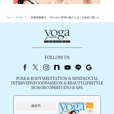
Top
FOOD
「炭素循環農法」で作られた野菜の魅力とは｜生産者に聞いた
FOLLOW US
Facebook
X（旧Twitter）
instagram
note
youtube
line
Google
POSE & BODY
MEDITATION & MIND
SOCIAL
INTERVIEW
FOOD
FASHION & BEAUTY
LIFESTYLE
HOROSCOPE
STUDIO & SPA
最新号