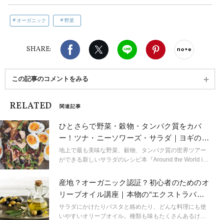
オーガニック
野菜
Facebook
X（旧twitter）
LINE
Pinterest
noteで
SHARE:
この記事のコメントをみる
RELATED
関連記事
ひとさらで野菜・穀物・タンパク質をカバ
ー！ツナ・ニーソワーズ・サラダ｜ヨギのヘ
ルシーレシピ
地上で最も美味な野菜、穀物、タンパク質の世界ツアー
ができる新しいサラダのレシピ本『Around the World in
120 Salads』の著書である料理研究家夫妻ジャンカルロ
＆ケイティの絶品サラダレシピを紹介。新鮮でおいし
産地？オーガニック認証？初心者のためのオ
く、満足感のあるサラダでお皿を彩り、その味わいを楽
リーブオイル講座｜本物の“エクストラバー
しもう。
ジン”と出会うには
サラダにかけたりパスタと絡めたり、どんな料理にも使
いやすいオリーブオイル。種類も味もたくさんあるけれ