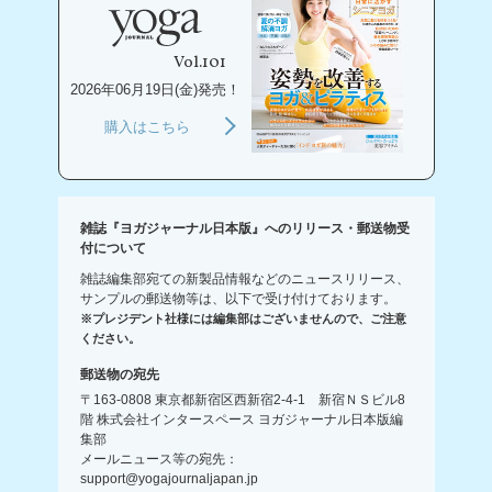
Vol.101
2026年06月19日(金)発売！
購入はこちら
雑誌『ヨガジャーナル日本版』へのリリース・郵送物受
付について
雑誌編集部宛ての新製品情報などのニュースリリース、
サンプルの郵送物等は、以下で受け付けております。
※プレジデント社様には編集部はございませんので、ご注意
ください。
郵送物の宛先
〒163-0808 東京都新宿区西新宿2-4-1 新宿ＮＳビル8
階 株式会社インタースペース ヨガジャーナル日本版編
集部
メールニュース等の宛先：
support@yogajournaljapan.jp