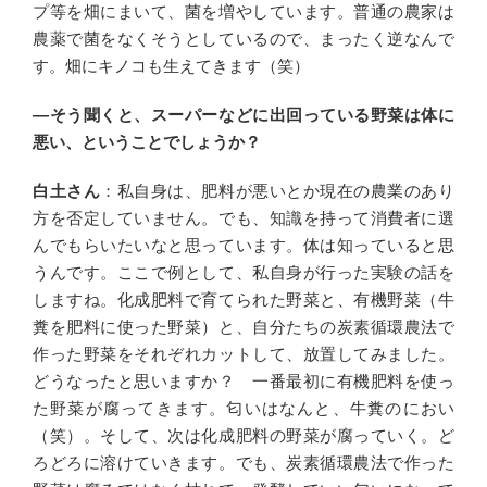
プ等を畑にまいて、菌を増やしています。普通の農家は
農薬で菌をなくそうとしているので、まったく逆なんで
す。畑にキノコも生えてきます（笑）
―そう聞くと、スーパーなどに出回っている野菜は体に
悪い、ということでしょうか？
白土さん
：私自身は、肥料が悪いとか現在の農業のあり
方を否定していません。でも、知識を持って消費者に選
んでもらいたいなと思っています。体は知っていると思
うんです。ここで例として、私自身が行った実験の話を
しますね。化成肥料で育てられた野菜と、有機野菜（牛
糞を肥料に使った野菜）と、自分たちの炭素循環農法で
作った野菜をそれぞれカットして、放置してみました。
どうなったと思いますか？ 一番最初に有機肥料を使っ
た野菜が腐ってきます。匂いはなんと、牛糞のにおい
（笑）。そして、次は化成肥料の野菜が腐っていく。ど
ろどろに溶けていきます。でも、炭素循環農法で作った