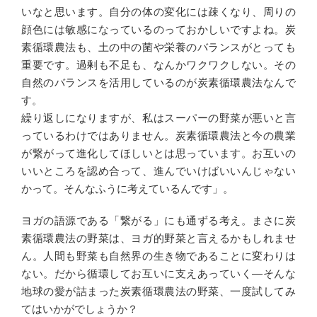
いなと思います。自分の体の変化には疎くなり、周りの
顔色には敏感になっているのっておかしいですよね。炭
素循環農法も、土の中の菌や栄養のバランスがとっても
重要です。過剰も不足も、なんかワクワクしない。その
自然のバランスを活用しているのが炭素循環農法なんで
す。
繰り返しになりますが、私はスーパーの野菜が悪いと言
っているわけではありません。炭素循環農法と今の農業
が繋がって進化してほしいとは思っています。お互いの
いいところを認め合って、進んでいけばいいんじゃない
かって。そんなふうに考えているんです」。
ヨガの語源である「繋がる」にも通ずる考え。まさに炭
素循環農法の野菜は、ヨガ的野菜と言えるかもしれませ
ん。人間も野菜も自然界の生き物であることに変わりは
ない。だから循環してお互いに支えあっていく―そんな
地球の愛が詰まった炭素循環農法の野菜、一度試してみ
てはいかがでしょうか？