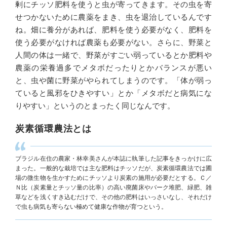
剰にチッソ肥料を使うと虫が寄ってきます。その虫を寄
せつかないために農薬をまき、虫を退治しているんです
ね。畑に養分があれば、肥料を使う必要がなく、肥料を
使う必要がなければ農薬も必要がない。さらに、野菜と
人間の体は一緒で、野菜がすごい弱っているとか肥料や
農薬の栄養過多でメタボだったりとかバランスが悪い
と、虫や菌に野菜がやられてしまうのです。「体が弱っ
ていると風邪をひきやすい」とか「メタボだと病気にな
りやすい」というのとまったく同じなんです。
炭素循環農法とは
ブラジル在住の農家・林幸美さんが本誌に執筆した記事をきっかけに広
まった。一般的な栽培では主な肥料はチッソだが、炭素循環農法では圃
場の微生物を生かすためにチッソより炭素の施用が必要だとする。Ｃ／
Ｎ比（炭素量とチッソ量の比率）の高い廃菌床やバーク堆肥、緑肥、雑
草などを浅くすき込むだけで、その他の肥料はいっさいなし、それだけ
で虫も病気も寄らない極めて健康な作物が育つという。