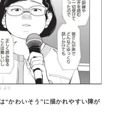
A）
より
は“かわいそう”に描かれやすい障が