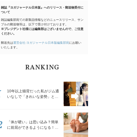
雑誌『ヨガジャーナル日本版』へのリリース・郵送物受付に
ついて
雑誌編集部宛ての新製品情報などのニュースリリース、サン
プルの郵送物等は、以下で受け付けております。
※プレジデント社様には編集部はございませんので、ご注意
ください。
郵送先は
運営会社:ヨガジャーナル日本版編集部宛
にお願い
いたします。
RANKING
1
10年以上猫背だった私がジム通
いなしで「きれいな姿勢」と褒
められるようになった秘密の習
慣
2
「体が硬い」は思い込み？簡単
に前屈ができるようになる！腿
裏を少しずつゆるめる「前屈ス