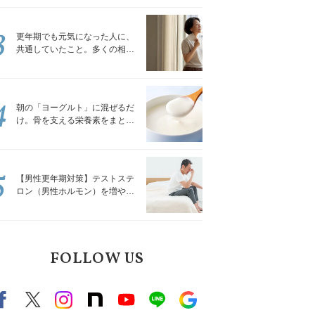
トレッチ」
3
更年期でも元気になった人に、
共通していたこと。多くの相談
を受けてきた私が言える、たっ
たひとつのこと
4
朝の「ヨーグルト」に混ぜるだ
け。骨を支える栄養素をまとめ
て補える食材3選｜管理栄養士が
解説
5
【男性更年期対策】テストステ
ロン（男性ホルモン）を増やす
「５つの食品」
FOLLOW US
Facebook
X（旧twitter）
instagram
note
Youtube
line
Google