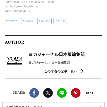
hair&make-up by Rika Imazeki(P-cott)
text by Kyoko Nagashima
yoga Journal Vol.77
中村尚人
広瀬未花
体が硬い
初心者
AUTHOR
ヨガジャーナル日本版編集部
ヨガジャーナル 日本版編集部
この著者の記事一覧へ
Facebook
X（旧twitter）
LINE
Pinterest
noteで
SHARE: