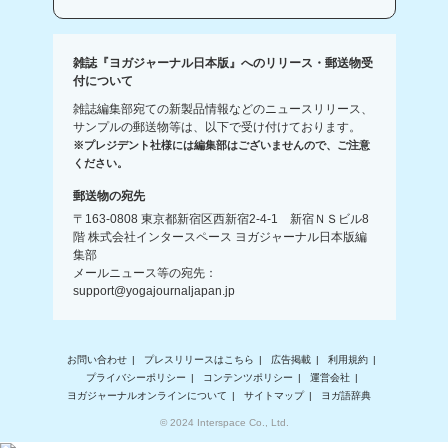
雑誌『ヨガジャーナル日本版』へのリリース・郵送物受
付について
雑誌編集部宛ての新製品情報などのニュースリリース、
サンプルの郵送物等は、以下で受け付けております。
※プレジデント社様には編集部はございませんので、ご注意
ください。
郵送物の宛先
〒163-0808 東京都新宿区西新宿2-4-1 新宿ＮＳビル8
階 株式会社インタースペース ヨガジャーナル日本版編
集部
メールニュース等の宛先：
support@yogajournaljapan.jp
お問い合わせ
プレスリリースはこちら
広告掲載
利用規約
プライバシーポリシー
コンテンツポリシー
運営会社
ヨガジャーナルオンラインについて
サイトマップ
ヨガ語辞典
© 2024 Interspace Co., Ltd.