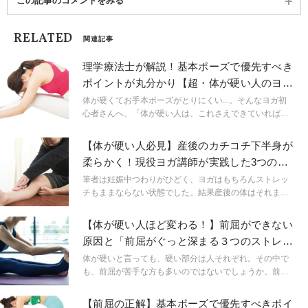
この記事のコメントをみる
RELATED
関連記事
理学療法士が解説！基本ポーズで優先すべき
ポイントが丸分かり【超・体が硬い人のヨガ
ポーズの正解】
体が硬くてお手本ポーズがとりにくい...。そんなヨガ初
心者さんへ、「体が硬い人は、これさえできていればOK
」というポーズの正解と、それを守るためのポーズのと
り方をご紹介!
【体が硬い人必見】産後のカチコチ下半身が
柔らかく！現役ヨガ講師が実践した3つの方
法
筆者は妊娠中つわりがひどく、ヨガはもちろんストレッ
チもままならない状態でした。結果産後の体はそれまで
ヨガをやっていたとは思えないほど特に下半身がカチコ
チに。どのようにその状態から柔らかくかをお伝えして
【体が硬い人ほど変わる！】前屈ができない
いきます。
原因と「前屈がぐっと深まる３つのストレッ
チ」
体が硬いと言っても、硬い部分は人それぞれ。その中で
も、前屈が苦手な方も多いのではないでしょうか。前屈
ができない原因は、体全体の硬さではなく、太ももの裏
やお尻など一部の筋肉の固まりにある可能性が。今日は
【前屈の正解】基本ポーズで優先すべきポイ