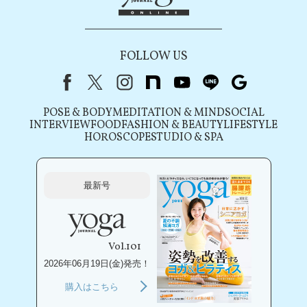
FOLLOW US
Facebook
X（旧Twitter）
instagram
note
youtube
line
Google
POSE & BODY
MEDITATION & MIND
SOCIAL
INTERVIEW
FOOD
FASHION & BEAUTY
LIFESTYLE
HOROSCOPE
STUDIO & SPA
最新号
Vol.101
2026年06月19日(金)発売！
購入はこちら