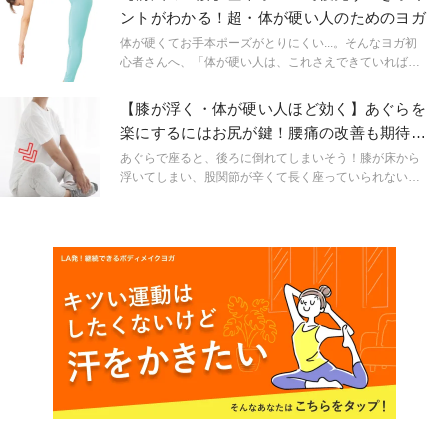
前屈ができない原因のお話です。
ントがわかる！超・体が硬い人のためのヨガ
体が硬くてお手本ポーズがとりにくい...。そんなヨガ初
心者さんへ、「体が硬い人は、これさえできていればOK
」というポーズの正解と、それを守るためのポーズのと
り方をご紹介!
【膝が浮く・体が硬い人ほど効く】あぐらを
楽にするにはお尻が鍵！腰痛の改善も期待で
きる「ヨガトレ」
あぐらで座ると、後ろに倒れてしまいそう！膝が床から
浮いてしまい、股関節が辛くて長く座っていられない！
という方はお尻の筋肉が硬いからかも！あぐらを楽にし
て、腰痛の改善にもつながるヨガメソッドをご紹介しま
す。