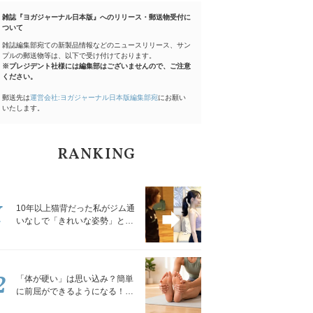
雑誌『ヨガジャーナル日本版』へのリリース・郵送物受付に
ついて
雑誌編集部宛ての新製品情報などのニュースリリース、サン
プルの郵送物等は、以下で受け付けております。
※プレジデント社様には編集部はございませんので、ご注意
ください。
郵送先は
運営会社:ヨガジャーナル日本版編集部宛
にお願い
いたします。
RANKING
1
10年以上猫背だった私がジム通
いなしで「きれいな姿勢」と褒
められるようになった秘密の習
慣
2
「体が硬い」は思い込み？簡単
に前屈ができるようになる！腿
裏を少しずつゆるめる「前屈ス