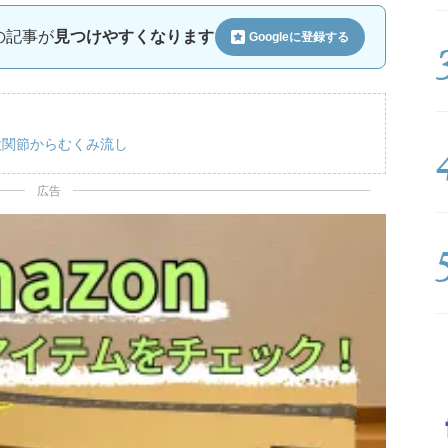
ルの記事が
見つけやすくなります
Googleに
登録する
股関節からむくみ流し
広告