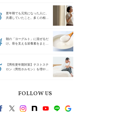
トレッチ」
3
更年期でも元気になった人に、
共通していたこと。多くの相談
を受けてきた私が言える、たっ
たひとつのこと
4
朝の「ヨーグルト」に混ぜるだ
け。骨を支える栄養素をまとめ
て補える食材3選｜管理栄養士が
解説
5
【男性更年期対策】テストステ
ロン（男性ホルモン）を増やす
「５つの食品」
FOLLOW US
Facebook
X（旧twitter）
instagram
note
Youtube
line
Google