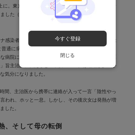
中止に。東京から来た方々に直接挨拶することもできな
いました（結局撮影はオンラインインタビューとなりま
今すぐ登録
ロナ感染者が出た」との通知が。次女のコロナ感染を覚
と普通に病院にはいけないので、発熱外来（ER）に。
閉じる
きな病院に毎月かかっており、発熱外来の対応も主治医
た」旨主治医に伝えると「子供のコロナは嘔吐が多いか
な気分になりました。
1時間、主治医から携帯に連絡が入って一言「陰性やっ
と言われ、ホッと一息。しかし、その後次女は発熱が増
ました。
熱、そして母の転倒