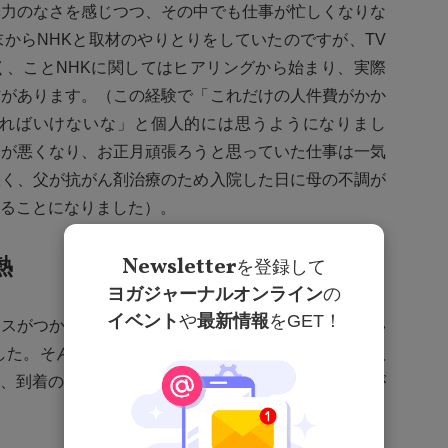
体力のなさを感じつつ、その中でも仕事が忙しくなりな
からNHKと取材のやりとりをしていたのですが、TV
く、ことNHKに関してはヒアリングから始まり、実際
材があります。（この経験で「これだけの人件費がかか
ればいけないな」と個人的には思うようになりまし
子が悪くなり、お正月頑張ろうと思っていた仕事は一気
悪く、父が抗がん剤治療のため入院した日に母の不調が
ることになりました）。
Newsletter
熱
を登録して
ヨガジャーナルオンライン
の
イベント
や
最新情報
をGET！
ースがつかめるようになりました。足に血栓ができてい
した。そんな矢先、NHKクルーが東京からわざわざ取
、到着の30分前に次女が嘔吐し発熱するという事件が