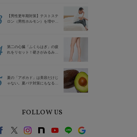
解説
3
【男性更年期対策】テストステ
ロン（男性ホルモン）を増やす
「５つの食品」
4
第二の心臓「ふくらはぎ」の疲
れをリセット！硬さがみるみる
ほぐれる「壁を使ってできる簡
単ストレッチ」
5
夏の「アボカド」は美容だけじ
ゃない。夏バテ対策にもなる意
外な食べ方｜管理栄養士が解説
FOLLOW US
Facebook
X（旧twitter）
instagram
note
Youtube
line
Google