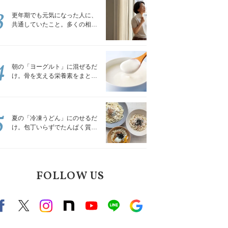
3
更年期でも元気になった人に、
共通していたこと。多くの相談
を受けてきた私が言える、たっ
たひとつのこと
4
朝の「ヨーグルト」に混ぜるだ
け。骨を支える栄養素をまとめ
て補える食材3選｜管理栄養士が
解説
5
夏の「冷凍うどん」にのせるだ
け。包丁いらずでたんぱく質を
補える組み合わせ3選｜管理栄養
士が解説
FOLLOW US
Facebook
X（旧twitter）
instagram
note
Youtube
line
Google