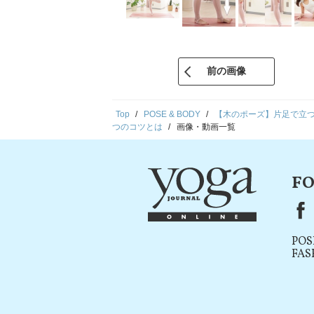
前の画像
Top
POSE & BODY
【木のポーズ】片足で立
つのコツとは
画像・動画一覧
FO
F
POS
FAS