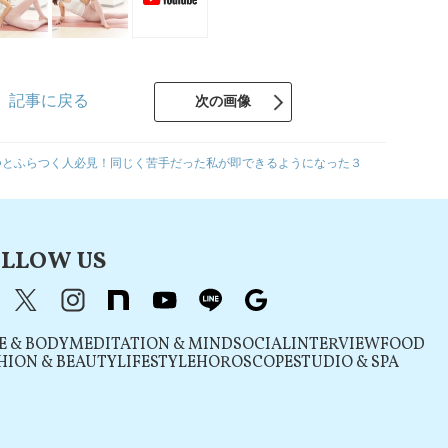
記事に戻る
次の画像
つとふらつく人必見！同じく苦手だった私が即できるようになった３
LLOW US
acebook
X（旧Twitter）
instagram
note
youtube
line
Google
E & BODY
MEDITATION & MIND
SOCIAL
INTERVIEW
FOOD
HION & BEAUTY
LIFESTYLE
HOROSCOPE
STUDIO & SPA