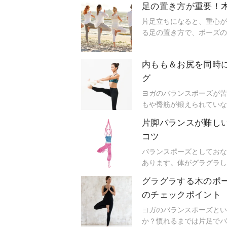
足の置き方が重要！
片足立ちになると、重心が
る足の置き方で、ポーズの
内もも＆お尻を同時
グ
ヨガのバランスポーズが苦
もや臀筋が鍛えられていな
を、ミス・ユニバース・ジ
片脚バランスが難し
てもらいました。
コツ
バランスポーズとしておな
あります。体がグラグラし
ずつポーズを安定させてい
グラグラする木のポ
のチェックポイント
ヨガのバランスポーズとい
か？慣れるまでは片足でバ