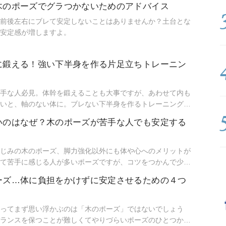
木のポーズでグラつかないためのアドバイス
前後左右にブレて安定しないことはありませんか？土台とな
安定感が増しますよ。
に鍛える！強い下半身を作る片足立ちトレーニン
手な人必見。体幹を鍛えることも大事ですが、あわせて内も
いと、軸のない体に。ブレない下半身を作るトレーニング
ャパンを指導したパーソナルトレーナーの池澤智先生に教え
いのはなぜ？木のポーズが苦手な人でも安定する
じみの木のポーズ、脚力強化以外にも体や心へのメリットが
て苦手に感じる人が多いポーズですが、コツをつかんで少し
きましょう。
ーズ…体に負担をかけずに安定させるための４つ
ってまず思い浮かぶのは「木のポーズ」ではないでしょう
ランスを保つことが難しくてやりづらいポーズのひとつかも