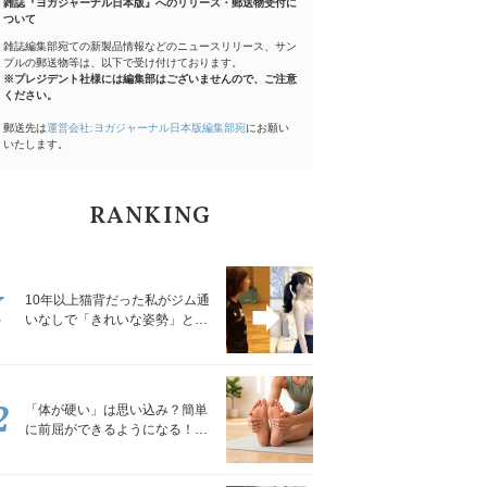
雑誌『ヨガジャーナル日本版』へのリリース・郵送物受付に
ついて
雑誌編集部宛ての新製品情報などのニュースリリース、サン
プルの郵送物等は、以下で受け付けております。
※プレジデント社様には編集部はございませんので、ご注意
ください。
郵送先は
運営会社:ヨガジャーナル日本版編集部宛
にお願い
いたします。
RANKING
1
10年以上猫背だった私がジム通
いなしで「きれいな姿勢」と褒
められるようになった秘密の習
慣
2
「体が硬い」は思い込み？簡単
に前屈ができるようになる！腿
裏を少しずつゆるめる「前屈ス
トレッチ」