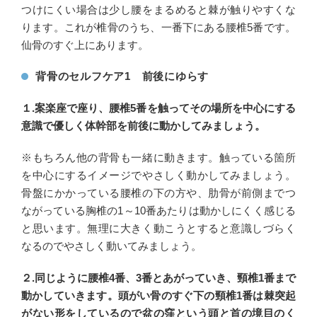
つけにくい場合は少し腰をまるめると棘が触りやすくな
ります。これが椎骨のうち、一番下にある腰椎5番です。
仙骨のすぐ上にあります。
背骨のセルフケア1 前後にゆらす
１.案楽座で座り、腰椎5番を触ってその場所を中心にする
意識で優しく体幹部を前後に動かしてみましょう。
※もちろん他の背骨も一緒に動きます。触っている箇所
を中心にするイメージでやさしく動かしてみましょう。
骨盤にかかっている腰椎の下の方や、肋骨が前側までつ
ながっている胸椎の1～10番あたりは動かしにくく感じる
と思います。無理に大きく動こうとすると意識しづらく
なるのでやさしく動いてみましょう。
２.同じように腰椎4番、3番とあがっていき、頸椎1番まで
動かしていきます。頭がい骨のすぐ下の頸椎1番は棘突起
がない形をしているので盆の窪という頭と首の境目のく