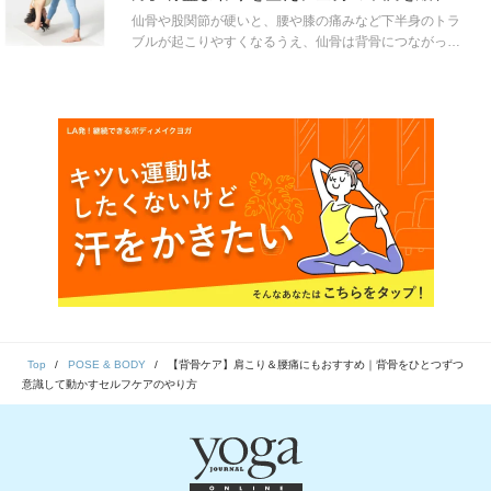
る簡単ヨガ
仙骨や股関節が硬いと、腰や膝の痛みなど下半身のトラ
ブルが起こりやすくなるうえ、仙骨は背骨につながって
いるため肩こりなど上半身の不調のきっかけにも。骨盤
まわりを整える=全身が整うことにつながります。
Top
POSE & BODY
【背骨ケア】肩こり＆腰痛にもおすすめ｜背骨をひとつずつ
意識して動かすセルフケアのやり方