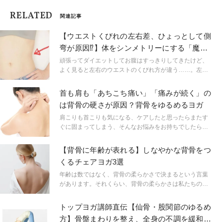
RELATED
関連記事
【ウエストくびれの左右差、ひょっとして側
弯が原因⁉】体をシンメトリーにする「魔法
のエクササイズ」
頑張ってダイエットしてお腹はすっきりしてきたけど、
よく見ると左右のウエストのくびれ方が違う……。左の
ウエストにはくびれがあるのに右のウエストは子供のお
腹みたいに寸胴といったことがよくあります。 その原因
首も肩も「あちこち痛い」「痛みが続く」の
は背骨の側弯かも知れません。魔法のエクササイズで左
は背骨の硬さが原因？背骨をゆるめるヨガ
右対称のお腹を目指しましょう。
肩こりも首こりも気になる、ケアしたと思ったらまたす
ぐに固まってしまう、そんなお悩みをお持ちでしたら、
もしかしたら背骨の硬さが原因かもしれません。今回
は、その改善方法をお伝えします。
【背骨に年齢が表れる】しなやかな背骨をつ
くるチェアヨガ3選
年齢は数ではなく、背骨の柔らかさで決まるという言葉
があります。それくらい、背骨の柔らかさは私たちの体
にとって大切です。 同じ姿勢を取り続けていると凝り固
まってしまう体。 座ってできる背骨のストレッチで若々
トップヨガ講師直伝【仙骨・股関節のゆるめ
しい体を保ちませんか？
方】骨盤まわりを整え、全身の不調を緩和す