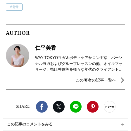
背骨
AUTHOR
仁平美香
WAY-TOKYOヨガ＆ボディケアサロン主宰 パーソ
ナルヨガおよびグループレッスンの他、オイルマッ
サージ、指圧整体等を様々な年代のクライアントに
提供。ヨガ講師（WomensAwarenessYoga、月経血
この著者の記事一覧へ
コントロールヨガ、産後、マタニティヨガ等、講師
養成スクールにて講師育成を行うほか、イベントや
レギュラークラスで指導中）、栄養士。女性のため
のヨガ協会代表。「カラダをゆるめてこころを整え
Facebook
X（旧twitter）
LINE
Pinterest
noteで
るはじめての月経血コントロールヨガ」「医師もす
SHARE:
すめる血管美人ヨガ」等8冊の著書がある。雑誌・
WEB等コラム連載＆監修多数。
この記事のコメントをみる