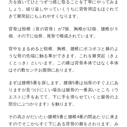
力を抜いてひとつずつ感じ取ることを丁寧にやってみま
しょう。繰り返しやっていくうちに背骨周辺もほぐれて
きて棘突起にもふれやすくなります。
背骨は頸椎（首の背骨）が7個、胸椎が12個、腰椎が５
個、その下に仙骨、尾骨で構成されています。
背中をまるめると頸椎、胸椎、腰椎にボコボコと棘のよ
うな骨の先端に触る事ができます。これを棘突起（きょ
くとっき）といいます。この棘は背骨本体ではなく本体
はその数センチお腹側にあります。
まずは腰椎5番を探します。腰痛5番は仙骨のすぐ上にあ
りますが見つけにくい場合は腸骨の一番高いところ（ウ
エストに手をあてて、下に手を滑らせていくと腸骨の上
部分にぶつかります）を触ります。
その高さがだいたい腰椎5番と腰椎4番の間あたりに来ま
すのでそこからすぐ下にある背骨の棘をさわります。み