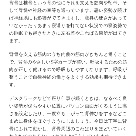
背骨は椎骨という骨の他にそれを支える筋肉や靭帯、そ
して脊髄や神経の束等も通っています。悪い姿勢が続け
ば神経系にも影響がでてきますし、寝具の硬さがあって
いなかったりあまり寝返りを打てない状況での寝姿勢で
の睡眠でも起きたときに左右差やこわばる箇所が出てき
ます。
背骨を支える筋肉のうち内側の筋肉がきちんと働くこと
で、背骨のやさしいS字カーブが整い、呼吸するための筋
肉が正しく働けるので呼吸もしやすくなります。呼吸が
整うことで自律神経の働きをよくする効果も期待できま
す。
デスクワークなどで座り仕事が続くときは、なるべく良
い姿勢が保ちやすい位置にパソコン画面がくるように高
さを設定したり、一度立ち上がって背伸びをするなどこ
まめに身体をほぐすようにしましょう。今日は丁寧に背
骨にふれて動かし、背骨周辺のこわばりをほどいていく