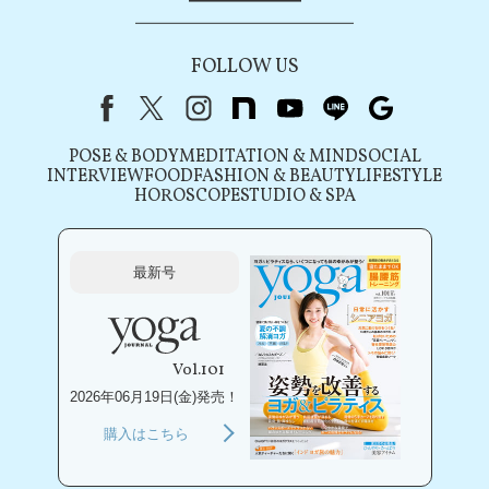
FOLLOW US
Facebook
X（旧Twitter）
instagram
note
youtube
line
Google
POSE & BODY
MEDITATION & MIND
SOCIAL
INTERVIEW
FOOD
FASHION & BEAUTY
LIFESTYLE
HOROSCOPE
STUDIO & SPA
最新号
Vol.101
2026年06月19日(金)発売！
購入はこちら