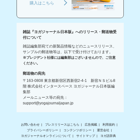
購入はこちら
雑誌『ヨガジャーナル日本版』へのリリース・郵送物受
付について
雑誌編集部宛ての新製品情報などのニュースリリース、
サンプルの郵送物等は、以下で受け付けております。
※プレジデント社様には編集部はございませんので、ご注意
ください。
郵送物の宛先
〒163-0808 東京都新宿区西新宿2-4-1 新宿ＮＳビル8
階 株式会社インタースペース ヨガジャーナル日本版編
集部
メールニュース等の宛先：
support@yogajournaljapan.jp
お問い合わせ
プレスリリースはこちら
広告掲載
利用規約
プライバシーポリシー
コンテンツポリシー
運営会社
ヨガジャーナルオンラインについて
サイトマップ
ヨガ語辞典