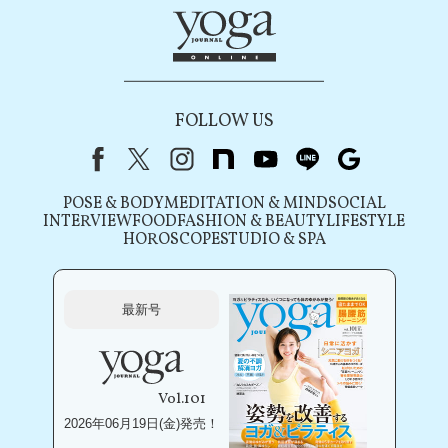
FOLLOW US
Facebook
X（旧Twitter）
instagram
note
youtube
line
Google
POSE & BODY
MEDITATION & MIND
SOCIAL
INTERVIEW
FOOD
FASHION & BEAUTY
LIFESTYLE
HOROSCOPE
STUDIO & SPA
最新号
Vol.101
2026年06月19日(金)発売！