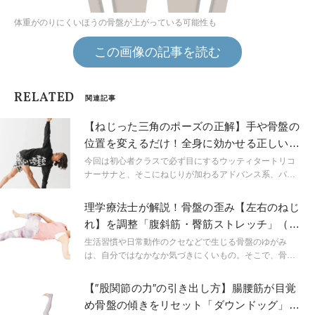
体重がのりにくいほうの骨盤が上がっている可能性も
この画像の記事を読む
RELATED
関連記事
【ねじった三角のポーズの正解】手や骨盤の
位置を変えるだけ！全身に効かせる正しいや
り方
今回は初心者クラスで必ず目にするウッティタートリコ
ナーサナと、そこにねじりが加わるアドバンス系、パリ
ヴルッタトリコナーサナにフォーカス。このふたつをマ
スターすれば筋力、柔軟性、バランス力がグンと高まり
理学療法士が解説！骨盤の歪み【左右のねじ
ます！
れ】を調整「腹斜筋・臀筋ストレッチ」（歪
みチェック付）
生活習慣や日常動作のクセなどで生じる骨盤のゆがみ
は、自分ではなかなか気づきにくいもの。そこで、骨盤
タイプと生活習慣をチェックし、今の骨盤の状態を把
握。判明したゆがみは解消ワークで整え、アライメント
【″股関節の力″の引き出し方】腸腰筋が目覚
を正しましょう。
め骨盤の傾きをリセット「ダウンドッグ」が