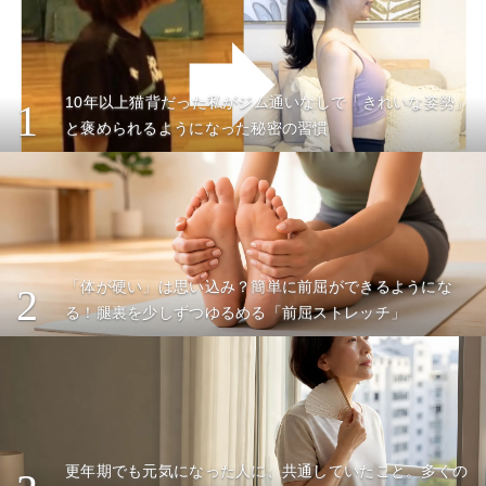
10年以上猫背だった私がジム通いなしで「きれいな姿勢」
1
と褒められるようになった秘密の習慣
「体が硬い」は思い込み？簡単に前屈ができるようにな
2
る！腿裏を少しずつゆるめる「前屈ストレッチ」
更年期でも元気になった人に、共通していたこと。多くの