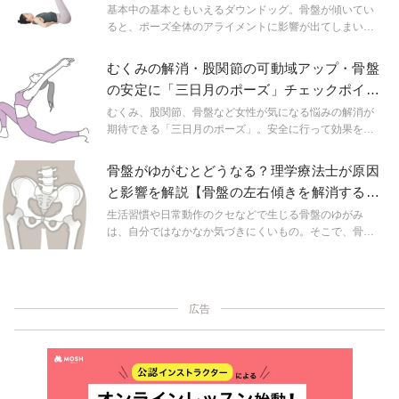
上達する練習法
基本中の基本ともいえるダウンドッグ。骨盤が傾いてい
ると、ポーズ全体のアライメントに影響が出てしまいま
す。そこでダウンドッグを分解して練習し、骨盤を立て
てポーズがとれるようになるヒントを探ります。
むくみの解消・股関節の可動域アップ・骨盤
の安定に「三日月のポーズ」チェックポイン
ト
むくみ、股関節、骨盤など女性が気になる悩みの解消が
期待できる「三日月のポーズ」。安全に行って効果を感
じられるように、忘れがちなポイントを見直してみまし
ょう！
骨盤がゆがむとどうなる？理学療法士が原因
と影響を解説【骨盤の左右傾きを解消するス
トレッチ】
生活習慣や日常動作のクセなどで生じる骨盤のゆがみ
は、自分ではなかなか気づきにくいもの。そこで、骨盤
タイプと生活習慣をチェックし、今の骨盤の状態を把
握。判明したゆがみは解消ワークで整え、アライメント
を正しましょう。
広告