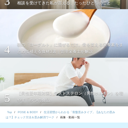
3
相談を受けてきた私が言える、たったひとつのこと
朝の「ヨーグルト」に混ぜるだけ。骨を支える栄養素をま
4
とめて補える食材3選｜管理栄養士が解説
【男性更年期対策】テストステロン（男性ホルモン）を増
5
やす「５つの食品」
Top
POSE & BODY
生活習慣からわかる「骨盤歪みタイプ」【あなたの歪み
は？】チェック方法＆歪み解消ワーク
画像・動画一覧