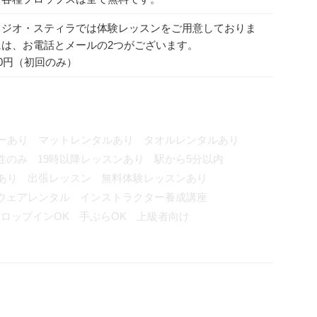
タジオ・スティラでは体験レッスンをご用意しておりま
は、お電話とメールの2つがございます。
00円（初回のみ）
ーあり
マットレンタルあり
タオルレンタルあり
性のみ
19時以降レッスンあり
駅から5分以内
あり
出張レッスン
無料体験レッスンあり
ウェアレンタル
インストラクター養成講座
ロップインOK
手ぶらOK
上級者向け