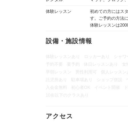
体験レッスン
初めての方にはス
す。ご予約の方法に
体験レッスンは20
設備・施設情報
体験レッスンあり
ロッカーあり
シャワ
予約不要
要予約
休日レッスンあり
女
早朝レッスン
男性利用可
個人レッスン
託児所あり
駐車場あり
ショップ併設
入会金無料
初心者OK
イベント開催
ド
10名以下のクラスあり
アクセス