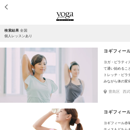
検索結果
全国
個人レッスンあり
ヨギフィー
ヨガ・ピラティ
て通い始めるこ
トレッチ・ピラ
みながら体の変
のに通い放題が
豊島区
西武
ており、スタジ
武池袋線東長崎
マイバスケット
ヨギフィー
「まいばすけっ
「まいばすけっ
ヨギフィール赤
為、ご注意くだ
ティスもどちら