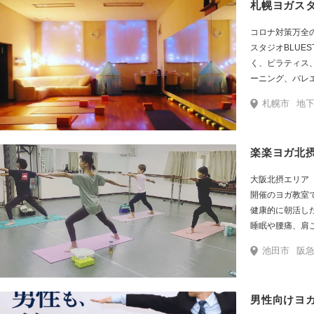
札幌ヨガスタ
コロナ対策万全
スタジオBLUE
く、ピラティス
ーニング、バレ
レッスン3回5,0
札幌市
地
ーソナルトレー
より食事管理か
ート♬ ママ嬉しいお子さま同伴OK！ キッズ
楽楽ヨガ北
スペース有。駐
大阪北摂エリア
開催のヨガ教室
健康的に朝活し
睡眠や腰痛、肩
うなクラスです
池田市
阪
駅から徒歩３分
ピングなどもで