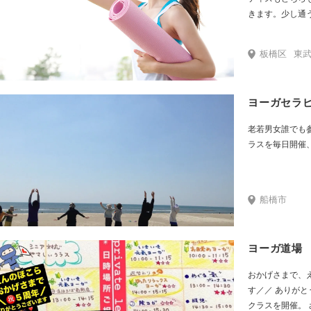
きます。少し通
板橋区
東武
ヨーガセラピ
老若男女誰でも
ラスを毎日開催
船橋市
ヨーガ道場
おかげさまで、え
す／／ ありがとう
クラスを開催。