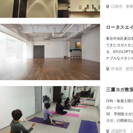
体を見つめ直し
江南市
電車：名鉄
ヒーリング音楽
会費制ではなく
ロータスエ
東京中央区東日本
てきたヨガスタジオ。 問屋街のリノベーショ
る、NYのLOF
ナブルなスタジ
中央区
都営浅草線 東日本橋
三鷹ヨガ教
日時：毎週土曜日
ガレッスン 月１土曜日7：30～8：
30 早朝陰ヨ
ヨガ」の開催日は都
3,000円（
武蔵野市