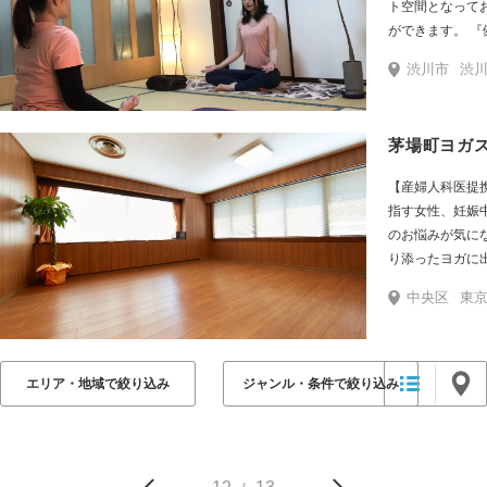
ト空間となって
ができます。 
ド』『折れない心』を手
渋川市
渋川
の乱れを改善し
ください。 ・
が悪く、寝起きが
茅場町ヨガス
タマイズされた
態に合わせたパ
【産婦人科医提携の女性
みがある場所は
指す女性、妊娠
の体の状態に合
のお悩みが気に
か味わえないパー
り添ったヨガに
性専門で安心のヨ
ヨガの呼吸法と
サロン』です。
中央区
東京
の悩みに合わせ
律神経の乱れか
ることで、女性
を運営していま
法を多く取り入
い。
きます。
エリア・地域で絞り込み
ジャンル・条件で絞り込み