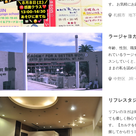
す。 お気軽にお越しくださいね
発受講OK のヨガスタジオ 〜 老若男
札幌市
地下鉄東
ていただける ヨガスタジオです
ご用意しています。 初めての方から、 シニアの方、 
深めたい方まで
開しています。 伝統的な『ハタヨーガ』 ゆったりクラスから、 じ
っくり筋膜をほ
年齢、性別、職
まで。 すべてのクラス、 ”プラーナヤーマ” ＝ 呼吸法 “氣” ＝
れているラージ
プラーナ を大切にすることにより
スンしていくと
えます。 ヨーガは、 自分自身へ丁寧に意識をむける、 自身へのお
ままの私を認め
詣りのようなものだと感じてい
が広がります。
るヨーガのひとと
中野区
JR・地下鉄東西
身に着けること
に、ヨガのひとときを 楽
国連諮問資格を持
す。 お気軽にご連絡くださ
ています。ダボ
ら 伊藤繭美 札幌市中央区北6条西27丁目1-35
リフレスタ
っています。国
https://goo.gl/map
のひとつとして
り徒歩6分 ●５号線沿い ●円山整形外科 向かい ●ロイヤルホスト 斜
リフレのヨガは
す。
め向かい
ても優しく熱心
す。 【カルテ
握してから行う