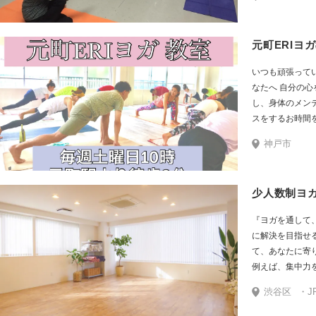
謝会員（月8,00
物：ヨガマット
分補給用の飲み物 動きやすい格好を用
元町ERIヨ
て、スタジオへお越
い方や普段運動
いつも頑張って
動かして怪我を
なたへ 自分の心
未経験者＆初心
し、身体のメン
るヨガ教室にな
スをするお時間
ませんか？ 心と身体
神戸市
を健康にし 心身
ントロールしや
ることで 毎日の
少人数制ヨガ
が豊かになりま
スタジオの雰囲
『ヨガを通して
ては、 毎週初め
に解決を目指せ
ての方がいらっ
て、あなたに寄
初心者様からヨ
例えば、集中力
生まで いらっし
り、なかなか痩
アットホームな
渋谷区
・JR
脂肪燃焼を目的
す。 ヨガを始めるの
ラインナップさ