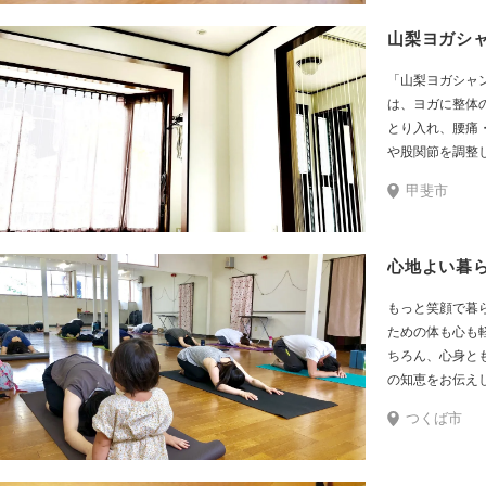
に、身体の硬さ
入れてほしいと
は 関係ありません
山梨ヨガシ
ジオは代々木駅
時間で変化をあ
オーナーを筆頭
て頂ける クラス
「山梨ヨガシャ
入れましょう。
を心掛けている
は、ヨガに整体
ぜひ、癒されに
とり入れ、腰痛
てbody make されに
や股関節を調整
いらして下さい。 
改善が期待でき
甲斐市
会いできますの
室です。整体師
より 楽しみにし
持つ講師が、初
ます！
簡単にできるポ
心にレッスンを
装も気にしなく
もっと笑顔で暮
康が気になる中
ための体も心も
も大歓迎です。
ちろん、心身と
の知恵をお伝えしま
随時受付中。
つくば市