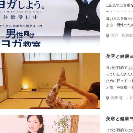
1.広島では貴重
ー・・・・・・
ヨガ入会を断ら
よる・男性のた
身体が硬いから
東区
広島駅
善に・未経験者
まだまだ多いため
体の柔軟プログ
美容と健康
ヨガを始める前
トラクターが肩
ヨガが目的では
スタジオで、力
っていただきた
初心者・体の硬
ために行ってい
室。 3. 男性向
え性・不妊症・
た・・・・・・
など。 毎週レ
ーツ・ダイエッ
海田町
ＪＲ
入れ、飽きずに
にも人気。 仕
エイジングにも
整え、 「将来
スヨガ」や「ア
プを養う。
美容と健康
スッキリ・キレ
の硬い柔らかい
ヨガが目的では