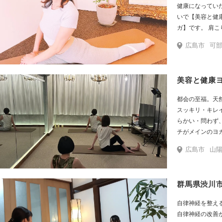
レッチがメイン
健康になってい
トホームな雰囲
いで【美容と健
い」とおっしゃ
ガ】です。 肩
きやすい」「行き
妊症・ダイエッ
るヨガ講師なら
広島市
可
など。 毎週レ
き、日頃のスト
ムなど取り入れ
れます。 また
美容と健康
果的な表情筋を
ガ」や「アロマ
都会の至福。天
心もスッキリ・
スッキリ・キレ
らかい・問わず
チがメインのヨ
で、健康で輝い
広島市
山
☆」という思い
験もございます
うぞお気軽に、
群馬県渋川市
自律神経を整える
自律神経の改善