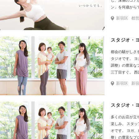
し、深層のコア
ン」を何歳からで
には「”シルク
新宿区
都営大江戸線「新
れてほしい。」そんな想
徴】 ●ピラテ
た グランドマスタ
スタジオ・ヨ
リフォーマーグ
が初心者～上級
都会の騒がしさ
のプログラムを開発しております
タジオです。 ヨガ、ピラティス、ビューティ・ペルヴィス（骨盤
わりの空間 女
調整）の豊富なプログラ
とその配置１つ１
三
れた”内装に仕
新宿区
新宿駅・中央東
スタジオ・
多くのお店が立
楽しみ。 スタッフ一同、笑顔でお迎えするアットホームなスタジ
オです。 ヨガ、ピラティス、ビューティ・ペルヴィス（骨盤調
整）の豊富なプログラムを