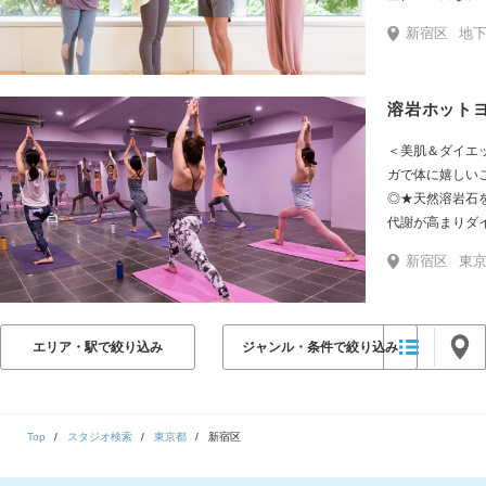
り徒歩30秒、J
新宿区
地下鉄飯田橋駅B3出口すぐ。 有楽町線・南北線 飯田橋駅改札よりB3出口まで徒歩2分。
と、アクセス抜
＜美肌＆ダイエ
ガで体に嬉しい
◎★天然溶岩石
代謝が高まりダ
体感ください♪
新宿区
東京
エリア・駅で絞り込み
ジャンル・条件で絞り込み
Top
スタジオ検索
東京都
新宿区