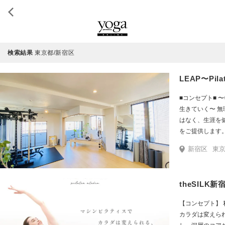
検索結果
東京都/新宿区
LEAP〜Pilat
■コンセプト■
生きていく〜 
はなく、生涯を
をご提供します。 ■トレーニング＆ボディケアメニュー内容
全パーソナルで
新宿区
東京メトロ
ス集中コースも
ミスマシン設置） ・ボディケア 
各トレーニング
theSIL
ューを作っていきます。 ■スタジオ■ ビル
放的で清潔な各
【コンセプト】 
一人のために使
カラダは変えら