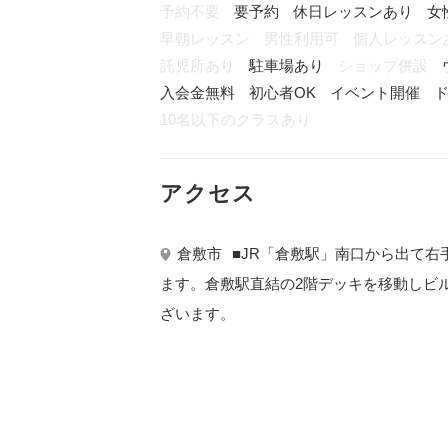
予約不要
要予約
休日レッスンあり
女
早朝レッスン
男性利用可
個人レッスン
託児所あり
駐車場あり
ショップ併設
入会金無料
初心者OK
イベント開催
ド
10名以下のクラスあり
アクセス
倉敷市
■JR「倉敷駅」南口から出て
ます。倉敷駅直結の2階デッキを移動しビ
ざいます。