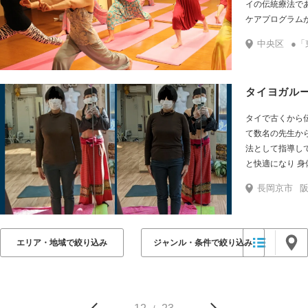
イの伝統療法で
ケアプログラム
ス、体の痛みな
中央区
●「東銀座駅」からスタジオまでの行き方 1.改札を出たら、歌舞伎座ビルの中の３番出口から地
を目指しています。 少人数制クラスなので、落ち着
ごせます。
タイヨガル
タイで古くから
て数名の先生か
法として指導し
と快適になり 身
島教室 天王寺教室 伏
長岡京市
阪
ージ 如意棒マッ
エリア・地域で絞り込み
ジャンル・条件で絞り込み