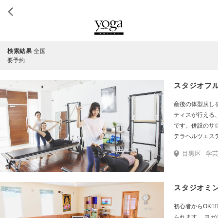
検索結果
全国
要予約
スタジオフ
産後の体型戻し
ティスが行える
です。併設のサ
テラヘルツエス
です^_^
目黒区
学芸
スタジオミ
初心者からOK🙆
られます。 ヨ