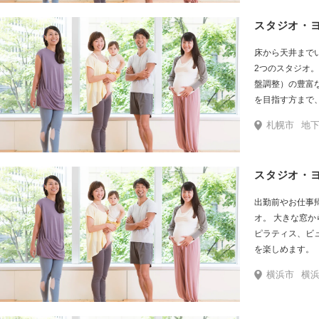
スタジオ・
床から天井まで
2つのスタジオ。 ヨガ、ピラティス、ビューティ・ペルヴィス（
盤調整）の豊富なプログラムを
を目指す方まで
札幌駅南口すぐ
札幌市
地下
スタジオ・
出勤前やお仕事
オ。 大きな窓
ピラティス、ビ
を楽しめます。
横浜市
横浜駅西口