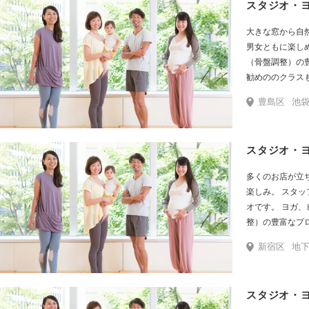
スタジオ・
大きな窓から自然光
男女ともに楽し
（骨盤調整）の
豊島区
池袋駅から
スタジオ・
多くのお店が立
楽しみ。 スタッフ一同、笑顔でお迎えするアットホームなスタジ
オです。 ヨガ、ピラティス、ビューティ・ペルヴィス（骨盤調
整）の豊富なプログラムを
り徒歩30秒、J
新宿区
地下鉄飯田橋駅B3出口すぐ。 有楽町線・南北線 飯田橋駅改札よりB3出口まで徒歩2分。
と、アクセス抜
スタジオ・