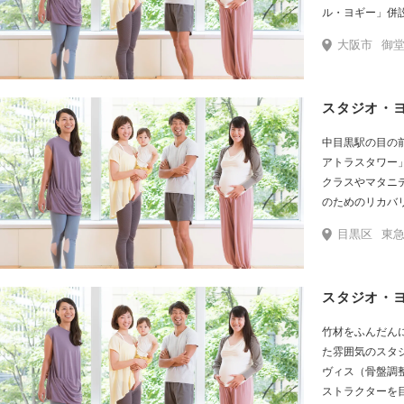
ル・ヨギー」併
駅」徒歩1分。
大阪市
御堂筋線梅
スタジオ・
中目黒駅の目の
アトラスタワー」2階
クラスやマタニティクラス
のためのリカバ
対象にしたママヨ
目黒区
東
タジオ限定で、
も実施しています。 インストラクター養成ス
ギー・インスティ
スタジオ・
様々な角度から
竹材をふんだん
た雰囲気のスタ
ヴィス（骨盤調
ストラクターを