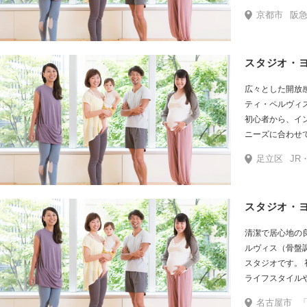
て選べます。
京都市
阪急 河原町駅より
スタジオ・
広々とした開放
ティ・ペルヴィ
初心者から、イ
足立区
JR・東武・
スタジオ・
清潔で居心地の
ルヴィス（骨盤
スタジオです。 初心者から、インストラクターを目指す方まで、
ライフスタイルやニー
名古屋グローバルゲ
名古屋市
「