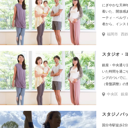
にぎやかな天神
着いた、開放感あふれるス
ーティ・ペルヴ
者から、インス
福岡市
西鉄天神駅
スタジオ・
銀座・中央通り
いた時間を過ごせるスタジオで
ングのついでに
中央区
銀座中央通りTiffany隣り。 英国屋の入っているビ
スタジノバ
国分寺駅徒歩2