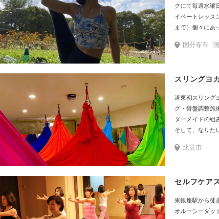
クにて毎週水曜
イベートレッス
まで）個々にあ
レッスンを行っ
国分寺市
向けです。無料
ぜひお問合せく
道東初スリング
グ・骨盤調整施
ダーメイドの組
そして、なりたい
障箇所があって
北見市
ので 身体は蘇
ガは、柔らかい
ッサージ効果や
セルフケア
体が硬い方ほど
ップしていきま
東銀座駅から徒
す。
オルーシーダットン。 「心も身体も健康に」を