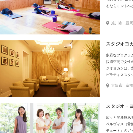
るならミントへ
旭川市
豊岡7条
スタジオヨ
多彩なプログラ
快適空間で女性のキ
ジオヨガンは、
ピラティススタ
身・健康をサポ
大阪市
京橋
ログラム」と、
た「快適な空間
ンを心おきなく
スタジオ・ヨ
す。
広々と開放感あ
ペルヴィス（骨
テュート」のガ