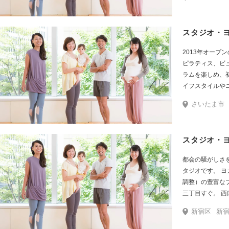
コ地下街2番出口
スタジオ・
2013年オープン
ピラティス、ビ
ラムを楽しめ、
さいたま市
スタジオ・ヨ
都会の騒がしさ
タジオです。 ヨガ、ピラティス、ビューティ・ペルヴィス（骨盤
調整）の豊富なプログラ
三
新宿区
新宿駅・中央東