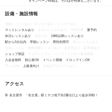
キャンペーン時期は、そのほか特典もございます。
設備・施設情報
体験レッスンあり
ロッカーあり
シャワーあり
マットレンタルあり
タオルレンタルあり
予約不要
要予約
休日レッスンあり
女性のみ
19時以降レッスンあり
駅から5分以内
早朝レッスン
男性利用可
個人レッスンあり
出張レッスン
無料体験レッスンあり
託児所あり
駐車場あり
ショップ併設
ウェアレンタル
インストラクター養成講座
入会金無料
初心者OK
イベント開催
ドロップインOK
手ぶらOK
上級者向け
10名以下のクラスあり
アクセス
名古屋市
「名古屋」駅ミヤコ地下街2番出口より徒歩30秒！