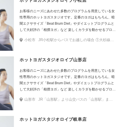
ホットヨガスタジオロイブ小松店
お客様のニーズにあわせた多数のプログラムを用意している女
性専用のホットヨガスタジオです。定番のヨガはもちろん、暗
闇エクササイズ「Beat Brum Diet」やダイエットプログラムと
して大好評の「相撲ヨガ」など 楽しくカラダを動かせるプログ
ラムをたくさんご用意しています。
小松市
JR小松駅からバスでお越しの場合 ①大杉線、麦口線、木場線、ハニベ線「小松駅」より乗車し「沖」で下車。下車後スマイルドッグを右手に細い路地を直進します。突き当たりを右に曲がり（スポーツアルペンの裏側になります）1つ目の十字路を左に曲がると右手に黒い建物が見えます。その建物が明文堂書店TSUTAYAの裏手になります。入館後階段で2階に上がり直進します。突き当たり右手に店舗がございます。 ②木場潟線、市内循環線「小松駅」より乗車し「ソフィア病院前」で下車。下車後左手に進み（進行方向とは逆の方向）右手スポーツアルペンの奥に見える緑と黒の建物が明文堂書店TSUTAYAになります。
ホットヨガスタジオロイブ山形店
お客様のニーズにあわせた多数のプログラムを用意している女
性専用のホットヨガスタジオです。定番のヨガはもちろん、暗
闇エクササイズ「Beat Brum Diet」やダイエットプログラムと
して大好評の「相撲ヨガ」など 楽しくカラダを動かせるプログ
ラムをたくさんご用意しています。
山形市
JR「山形駅」より山交バスの「山形駅」または「山交バスターミナル」発「山形病院」行きのバスに乗車し「嶋ショッピングタウン」で下車。バス降り場から道路を挟んで反対側にロイブがございます。横断歩道を渡りお越しください。洋服の青山の左側の建物2階にございます。
ホットヨガスタジオロイブ岐阜店