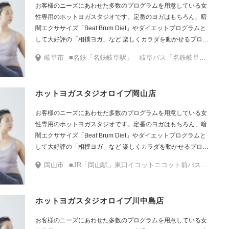
お客様のニーズにあわせた多数のプログラムを用意している女
性専用のホットヨガスタジオです。定番のヨガはもちろん、暗
闇エクササイズ「Beat Brum Diet」やダイエットプログラムと
して大好評の「相撲ヨガ」など 楽しくカラダを動かせるプログ
ラムをたくさんご用意しています。
岐阜市
■名鉄「名鉄岐阜駅」 岐阜バス「名鉄岐阜」2番のりばより茜部三田洞線「カラフルタウン」行きに乗車。「カラフルタウン」で下車。降りた正面にあるカラフルタウン北口より入館し、館反対側の入口（東口）を目指して進みます。（建物はL字型です）東口を出て正面に店舗がございます。横断歩道を渡り、左側に進むと店舗入口がございます。 ■JR「岐阜駅」北口（長良口） 岐阜バス 「JR岐阜」4番のりばより茜部三田洞線「カラフルタウン」行きに乗車。「カラフルタウン」で下車後は、上記と同じです。
ホットヨガスタジオロイブ岡山店
お客様のニーズにあわせた多数のプログラムを用意している女
性専用のホットヨガスタジオです。定番のヨガはもちろん、暗
闇エクササイズ「Beat Brum Diet」やダイエットプログラムと
して大好評の「相撲ヨガ」など 楽しくカラダを動かせるプログ
ラムをたくさんご用意しています。
岡山市
■JR「岡山駅」東口イコットニコット前バス停2番のり場「岡山駅前」より両備バスに乗車し「岡南小学校前」で下車。下車後右手（バスの進行方向）に進み、ダイソー、トイザらスを左手に直進します。円形の陸橋がありますのでその陸橋を上り反対車線へ移動し、左側に階段を下るとABCマートさんが見えます。ABCマート左隣に店舗がございます。 ■お車でお越しの場合（倉敷方面から） 国道2号線倉敷方面から岡山市街・岡山青江方面へバイパスを降ります。そのまま直進し、1本目の交差点（エネオスが見える青江交差点）を左折します。1.2kmほど直進すると左手にセカンドストリートさんが見えます。その敷地内に店舗がございます
ホットヨガスタジオロイブ川中島店
お客様のニーズにあわせた多数のプログラムを用意している女