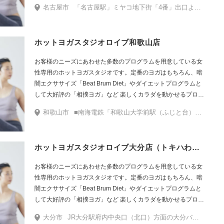
ラムをたくさんご用意しています。
名古屋市
「名古屋駅」ミヤコ地下街「4番」出口より地上に出て、右手のセブンイレブンを右に曲がります。50mほど直進しと右角の「はなまるうどん」さんが入るビルになります。入口は角を右に曲がり「はなまるうどん」さんの左側に入口がございます。エレベーターで3階までお上りください。
ホットヨガスタジオロイブ和歌山店
お客様のニーズにあわせた多数のプログラムを用意している女
性専用のホットヨガスタジオです。定番のヨガはもちろん、暗
闇エクササイズ「Beat Brum Diet」やダイエットプログラムと
して大好評の「相撲ヨガ」など 楽しくカラダを動かせるプログ
ラムをたくさんご用意しています。
和歌山市
■南海電鉄「和歌山大学前駅（ふじと台）」東口より出てイオン入口方面へ直進。入館後右に曲がりレストランストリートを通過します。突き当たりに店舗がございます。（向かいにサーティワンアイスクリームがございます）
ホットヨガスタジオロイブ大分店（トキハわさだタウン）
お客様のニーズにあわせた多数のプログラムを用意している女
性専用のホットヨガスタジオです。定番のヨガはもちろん、暗
闇エクササイズ「Beat Brum Diet」やダイエットプログラムと
して大好評の「相撲ヨガ」など 楽しくカラダを動かせるプログ
ラムをたくさんご用意しています。
大分市
JR大分駅府内中央口（北口）方面の大分バス「中央通り（トキハ前）」2番のりばから、下記いずれかの路線に乗車し「トキハわさだタウン」で下車。 ・松が丘･萌葱台経由わさだタウン線 ・わさだタウン経由富士見が丘･緑が丘線 ・わさだタウン経由野津原線 ・わさだタウン経由田尻ニュータウン線 ・わさだタウン/ふじが丘（田尻グリーンハイツ）線