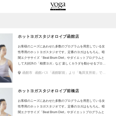
ホットヨガスタジオロイブ函館店
お客様のニーズにあわせた多数のプログラムを用意している女
性専用のホットヨガスタジオです。定番のヨガはもちろん、暗
闇エクササイズ「Beat Brum Diet」やダイエットプログラムと
して大好評の「相撲ヨガ」など 楽しくカラダを動かせるプログ
ラムをたくさんご用意しています。
函館市
函館バス「函館駅前」より「亀田支所前」で降車の場合は丸南そばを右手に産業道路方面へ進み、十字路を右に曲がります。ファミリーマートを右手に200mほど進むと左手ネッツトヨタの向かえにMEGAドン・キホーテがございます。入館後右手にある階段で地下へ降り、右手に進むと店舗がございます。 「中央小学校前」で降車の場合、正面にMEGAドン・キホーテの入口がございます。入館後右手にある階段で地下へ降り右手に進むと店舗がございます。
ホットヨガスタジオロイブ前橋店
お客様のニーズにあわせた多数のプログラムを用意している女
性専用のホットヨガスタジオです。定番のヨガはもちろん、暗
闇エクササイズ「Beat Brum Diet」やダイエットプログラムと