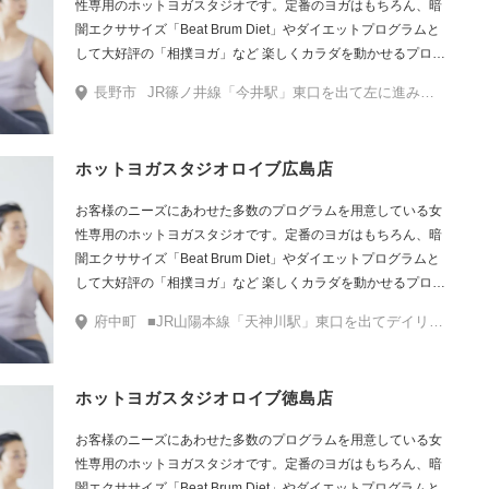
性専用のホットヨガスタジオです。定番のヨガはもちろん、暗
闇エクササイズ「Beat Brum Diet」やダイエットプログラムと
して大好評の「相撲ヨガ」など 楽しくカラダを動かせるプログ
ラムをたくさんご用意しています。
長野市
JR篠ノ井線「今井駅」東口を出て左に進み、今井原西緑地を道なりに斜めに進みます。大きな道路（長野市道北原今井線）に突き当たります。そのまま1kmほど直進すると左手に西友がございます。入館後、化粧品コーナーを左に曲がって奥のエレベーターにて4階へお越しください。降りてすぐに店舗がございます。
ホットヨガスタジオロイブ広島店
お客様のニーズにあわせた多数のプログラムを用意している女
性専用のホットヨガスタジオです。定番のヨガはもちろん、暗
闇エクササイズ「Beat Brum Diet」やダイエットプログラムと
して大好評の「相撲ヨガ」など 楽しくカラダを動かせるプログ
ラムをたくさんご用意しています。
府中町
■JR山陽本線「天神川駅」東口を出てデイリーヤマザキを左手に直進し国道2号線に出ます。そのまま250mほど直進後、横断歩道を渡り平井商店を左に曲がります。右手広島信用金庫さんとベスト薬局さんとの間の道を通過し1つ目の十字路を通過すると右手にイオンモールが見えてきます。円柱のオブジェとSL機関車がある広場を通りイオンモール広島府中敷地内に入ります。ROJIダイニング入口（フードコート）を右手に直進し天高の広場があります（外）。その広場右手にあるエスカレーターで2階に上がり入館します。入館後、目の前のエスカレーターにて3階まで上がり直進します。右斜め前に見えるニトリさんとチャオパニックティピーさんの間を通過後右に曲がると店舗がございます。
ホットヨガスタジオロイブ徳島店
お客様のニーズにあわせた多数のプログラムを用意している女
性専用のホットヨガスタジオです。定番のヨガはもちろん、暗
闇エクササイズ「Beat Brum Diet」やダイエットプログラムと