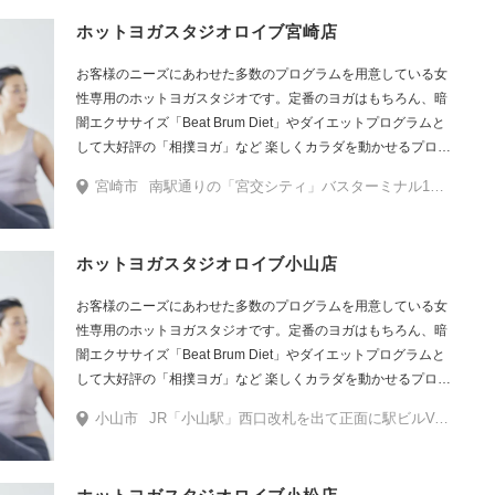
ホットヨガスタジオロイブ宮崎店
お客様のニーズにあわせた多数のプログラムを用意している女
性専用のホットヨガスタジオです。定番のヨガはもちろん、暗
闇エクササイズ「Beat Brum Diet」やダイエットプログラムと
して大好評の「相撲ヨガ」など 楽しくカラダを動かせるプログ
ラムをたくさんご用意しています。
宮崎市
南駅通りの「宮交シティ」バスターミナル1番のり場すぐの入口（角を曲がったところにあります）から入館。入ってすぐ右手にATMコーナーがあり、その隣に店舗がございます。
ホットヨガスタジオロイブ小山店
お客様のニーズにあわせた多数のプログラムを用意している女
性専用のホットヨガスタジオです。定番のヨガはもちろん、暗
闇エクササイズ「Beat Brum Diet」やダイエットプログラムと
して大好評の「相撲ヨガ」など 楽しくカラダを動かせるプログ
ラムをたくさんご用意しています。
小山市
JR「小山駅」西口改札を出て正面に駅ビルValがございます。Valに入っていただき、すぐ右手の出口より階段を下ります。1つ下るとロブレビルの入り口（TSUTAYAの入口）がございます。（朝10:00〜21:00までご利用いただけます）入館後、TSUTAYA店内を真っ直ぐ道なりに進むと突き当たり右手に店舗がございます。