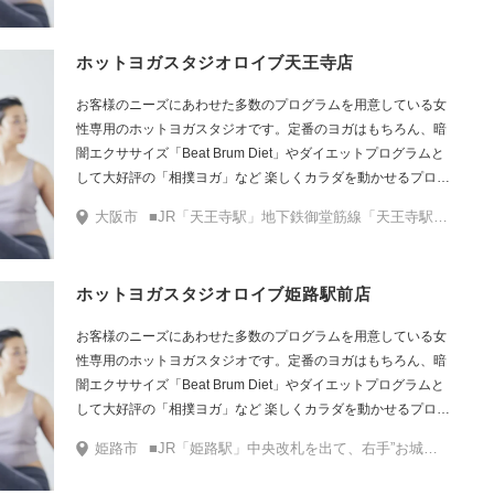
ホットヨガスタジオロイブ天王寺店
お客様のニーズにあわせた多数のプログラムを用意している女
性専用のホットヨガスタジオです。定番のヨガはもちろん、暗
闇エクササイズ「Beat Brum Diet」やダイエットプログラムと
して大好評の「相撲ヨガ」など 楽しくカラダを動かせるプログ
ラムをたくさんご用意しています。
大阪市
■JR「天王寺駅」地下鉄御堂筋線「天王寺駅」（中央口）を出て左手（西口、東口方面）へ進み、御堂筋線方面に向かいます。地下に下り、御堂筋線「天王寺駅」西改札口を左手にあべのハルカス方面へ向かいます。 ここからは御堂筋線「天王寺駅」西改札口からの道順です。 西改札口を出てすぐ左に曲がります。あべのハルカス入り口の右側にあるエスカレーターで地上に出ます。地上に出た後は左へ曲がり直進します。阿倍野筋一丁目東商店街進み、1つ目の横断歩道を渡ってすぐの左手のビルがAITビルです。1階の三井のリハウスが目印です。北口より入館しエレベーターで9階までお越しください。右手に店舗がございます。 ■地下鉄谷町線「阿倍野駅」1番出口を出てすぐ右に進みます。50mほど進むと右手にファミリーマートが見えます。ファミリーマートが入るビルがAITビルになります。南口より入館しエレベーターで９階までお越しください。すぐ右側にございます。
ホットヨガスタジオロイブ姫路駅前店
お客様のニーズにあわせた多数のプログラムを用意している女
性専用のホットヨガスタジオです。定番のヨガはもちろん、暗
闇エクササイズ「Beat Brum Diet」やダイエットプログラムと
して大好評の「相撲ヨガ」など 楽しくカラダを動かせるプログ
ラムをたくさんご用意しています。
姫路市
■JR「姫路駅」中央改札を出て、右手”お城側”の出口に向かって歩きます。姫路城を正面に、右手サンマルクカフェ側の通りを200mほど直進します。途中右手駅前フラワーロードのアーケードを通り過ぎ3つ目のビルが姫路駅前ビルになります。入口奥にあるエレベーターで4階までお越しください。 ■山陽電気鉄道「姫路駅」より改札を直進し、目の前の横断歩道を渡り、左斜め前にある姫路駅前ビルに入館。エレベーターで4階までお越しください。