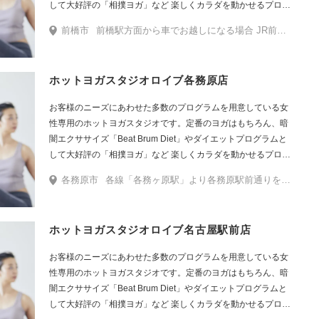
して大好評の「相撲ヨガ」など 楽しくカラダを動かせるプログ
ラムをたくさんご用意しています。
前橋市
前橋駅方面から車でお越しになる場合 JR前橋駅北口を背に北へ国道50号線に向かって直進。国道50号線を右折しそのまま2.5kmほど進みます。左手にフォルクスワーゲン、右手にスズキが見えてすぐの天川大島町北の交差点を右に曲がります。ラーメン屋ばりきやを左手に350mほど直進。左手に店舗がございます。
ホットヨガスタジオロイブ各務原店
お客様のニーズにあわせた多数のプログラムを用意している女
性専用のホットヨガスタジオです。定番のヨガはもちろん、暗
闇エクササイズ「Beat Brum Diet」やダイエットプログラムと
して大好評の「相撲ヨガ」など 楽しくカラダを動かせるプログ
ラムをたくさんご用意しています。
各務原市
各線「各務ヶ原駅」より各務原駅前通りを600mほど直進します。交差点でDCMカーマが見えたら横断歩道を渡り左に曲がります。150mほど進むと右手に駐車場入口がございますので、そこからアピタ敷地内に入り駐車場を直進します。しばらくすると左手にアピタ西口がございますので、そちらから入館ください。入館後すぐ左手に草叢BOOKSがございますので入店し直進すると、一番奥に店舗がございます。
ホットヨガスタジオロイブ名古屋駅前店
お客様のニーズにあわせた多数のプログラムを用意している女
性専用のホットヨガスタジオです。定番のヨガはもちろん、暗
闇エクササイズ「Beat Brum Diet」やダイエットプログラムと
して大好評の「相撲ヨガ」など 楽しくカラダを動かせるプログ