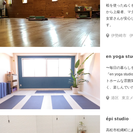
桧を使ったぬく
から上級者、マ
女皆さんが安心
す。
伊勢崎市
伊
en yoga stu
〜毎日の暮らし
『en yoga s
トホームな雰囲
く、楽しんでい
ず、ポーズに捉
港区
東京メトロ
らかい、年齢、
う、自分のため
épi studio
高松市松縄町に