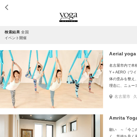
検索結果
全国
イベント開催
Aerial yog
名古屋市内で本格エア
Y＋AERO（ワイプラスエ
体の歪みを整え
理念に、ニュー
エアリアルヨガ
名古屋市
久
が、初心者から
ります。 お客様に無理をさせないように、目的に合わせたクラス
分けとバラエテ
Amrita Yog
り、オーナーの
達が楽しく丁寧にレッスン
願い ～「今こ
な、白とターコ
く、気持ち良く