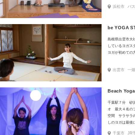
たレッスンが得
浜松市
バス停松
しているので。
be YOGA S
島根県出雲市大
しているヨガス
ヨガが初めての
出雲市
一畑
Beach Yoga
千葉駅７分 砂
オ 最大４名の
空間 サラサラ
しのヨガは最後
ゃう方が多発！
千葉市
JR