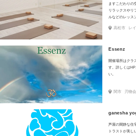
ますこだわりの
リラックスやリ
ルなどのレッス
整えて心身共に
高松市
レインボー通り
♪
Essenz
開催場所はクラ
す。詳しくはH
い。
関市
刃物
ganesha yo
芦屋の閑静な住
トラストが美し