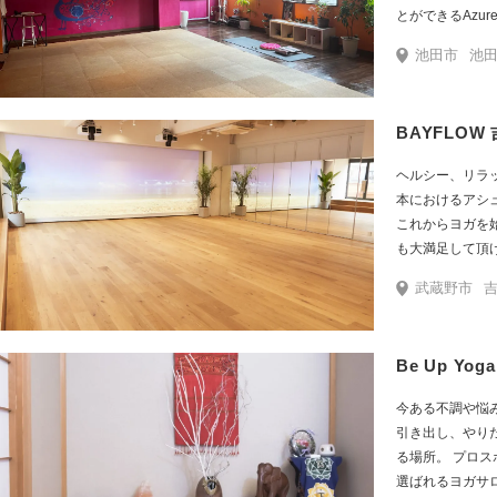
とができるAzurey
身体について多
池田市
池田
ナーが考案した「Wo
知識と経験豊富
個々に寄り添っ
BAYFLOW 
「ハタヨガ」 
ヘルシー、リラ
本におけるアシ
これからヨガを
も大満足して頂けま
楽でまるで海に
武蔵野市
吉祥寺駅北
Be Up Yoga
今ある不調や悩
引き出し、やり
る場所。 プロ
選ばれるヨガサ