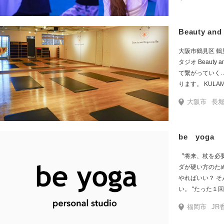
浜" わたしたち
ルに身を任せる
ーヨガは心身を
Beauty and
なものやストレ
の根っこを改善
大阪市鶴見区 鶴
す。
タジオ Beauty and Y
て繋がっていく
ります。 KULAMは 変わらない、永遠のものにフォーカスをあ
て ヨガを通し
大阪市
長堀
を好きになる Prac
スのセミプライ
近なヨガを提供します。 今ある環境に感
be yoga
を求めて、 一番輝く自
〝将来、杖を必要としない身体
ダが硬い方のた
やればいい？ そんな方は be yogaのレッスンを受けてみて下さ
い。 “たった１回で”変化を感じ、 自信と意欲が湧いてきます。 将
来、杖を必要としない身
福岡市
JR
そヨガ ヨガとい
yogaのお客様