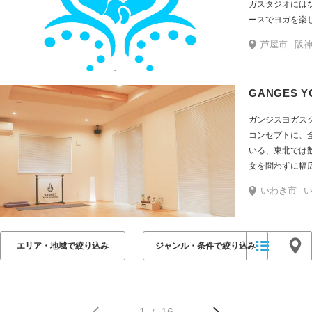
ガスタジオには
ースでヨガを楽
ール・レッド）
芦屋市
阪神
めていきます。
ィブヨガなどの
GANGES Y
ガンジスヨガス
コンセプトに、
いる、東北では数
女を問わずに幅
な空間のスタジオ
いわき市
富なインストラ
実しているので
きます。 ヨガ指導者講座やリトリートなども定期的に開催してい
るため、ヨガの
エリア・地域で絞り込み
ジャンル・条件で絞り込み
す。 入会金や年会費不要、ヨガ初回体験¥1,500。２回目以降はチ
ケット制、通い
スで快適なヨガライフ
備しております