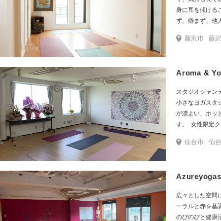
“健康”になる習
身に耳を傾ける
よりお待ちして
ず、僻まず、他
らわれない精神
藤沢市
藤沢駅北口から徒歩6~7分！
コンセプト ～
アムリタヨガス
ストラクターが
Aroma & Yo
智をお伝えして
ば、静かにリラ
スタジオシャンテ
する時間もあれ
小さなヨガスタ
ガはこうでなく
が漂よい、ホッ
の山頂を目指す
す。 ​​ 女性
りが自分に合っ
安心してヨガを
ストラクターも
仙台市
仙台駅
整ヨガ、肩甲骨
用意して、レッス
があるけれど、
Azureyogas
ンティのヨガク
で生きる心地よ
広々とした空間
ただけると思いま
ーラルと赤を基
のびのびと健康