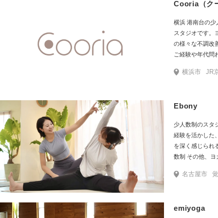
Cooria（
横浜 港南台の
スタジオです。ヨ
の様々な不調改
ご経験や年代問
す。日常の慌た
横浜市
JR
と向き合える至
Ebony
少人数制のスタ
経験を活かした
を深く感じられるヨガスタジ
数制 その他、
す。 自分の体も心も誰にも変われない、唯一無二の存在だからこ
名古屋市
覚
そ、自分を知り・
に。
emiyoga