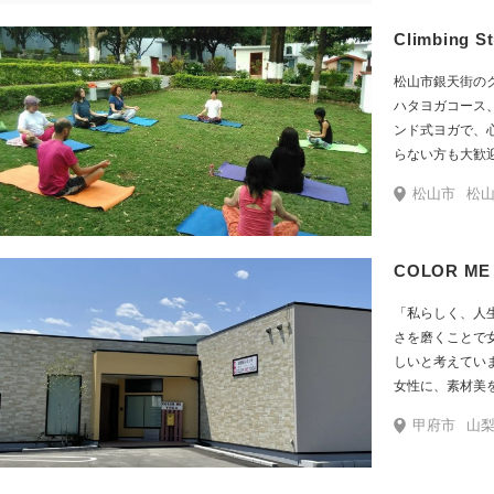
た！腰痛や肩こ
Climbing
痛くなくなった！」と
は「身体に痛み
松山市銀天街の
です。お客様の
ハタヨガコース、
を整えていきます。 メイン講師のYuは15年のキャ
ンド式ヨガで、
テラン看護師で
らない方も大歓
び、「健康のためのヨ
ブロックやベル
あるお客様にも
松山市
松山市銀天街
だけます。 2019年からはインストラクター養成講座の開講を予定
る内容とご好評
しています。
COLOR ME
「私らしく、人
さを磨くことで
しいと考えています。 【COLOR ME YOGA
女性に、素材美
別講座を提供し
甲府市
山梨