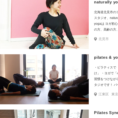
naturally y
ジ】できます。
ら、自然なライ
北海道北見市の
った暮らしを体
スタジオ、natura
トリート（宿泊
yogaは ヨガ初心者
てます。 通年宿泊可能な個別
の方、高齢の方
のヨガリトリート
性、身体が硬い
プラン】と、連休
北見市
安心して参加で
年末年始におこ
スタジオです。
リトリート】を
す。
pilates & 
・ピラティスで
け」 ・ヨガで「
習慣をつけながら
タジオです！ パーソナルレッスンが豊富にあるので
（ピラティス・
江東区
東
と知り、上手に
ます。 また、グループは最大5名の少人数制なので、 ピ
ラティスなら、
Pilates 
できますし、 