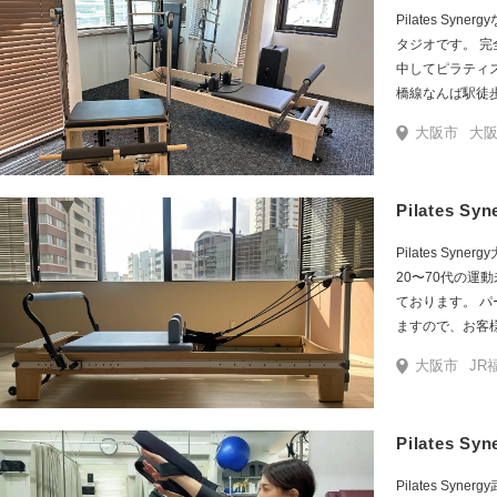
る環境です。 木場駅から徒歩3分。 大きな窓の真ん中
Pilates S
に、スカイツリ
タジオです。 
がるロケーションです！ リフレッ
中してピラティ
てください。
橋線なんば駅徒
ば駅徒歩4分、J
大阪市
大阪メトロ四ツ
徒歩4分とお越
【リフォーマー
があり、お客様
Pilates 
ログラムで、最
ミネラルファス
Pilates S
い、デトックス
20〜70代の運
ラティスとファ
ております。 
しましょう
ますので、お客
プログラムを作
大阪市
JR福島
来店ください。
ル・チェアー等
クササイズを行
Pilates 
が監修している
おりますので、
Pilates Sy