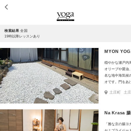
検索結果
全国
19時以降レッスンあり
MYON YOGA
穏やかな瀬戸内
オリーブや醤油
名な地中海気候
オです。門をあ
その中の広々と
土庄町
土庄
制初心者向けヨ
ます。若い世代
んでいただける
Na Krasa
ップをご用意し
「雅な京の腸ヨ
セミプライベー