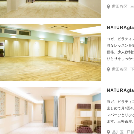
加料金なしにご
ティス・ボディ
世田谷区
三軒
ッスンが受けら
す。60代の初心
通える少人数制
NATURAg
ル向上の為に、
講座も開催して
ヨガ、ピラティ
監修の”オリジナル”H
彩なレッスンを楽
yogaⓇインス
価格。少人数制
者）養成講座と
ひとりをしっか
ーター講座も季
します。三軒茶
世田谷区
寺、戸越銀座の
利用いただけま
NATURAg
ヨガ、ピラティ
楽しめて月4回4
ンバーひとりひ
ます。三軒茶屋
オも追加料金な
品川区
戸