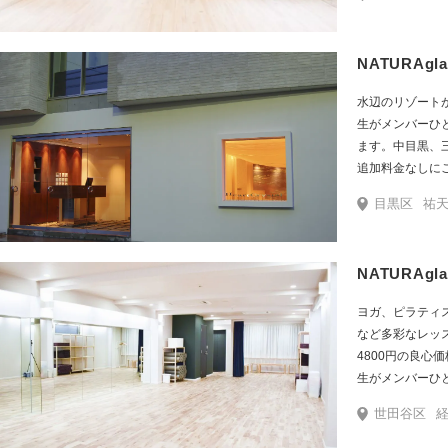
NATURAg
水辺のリゾート
生がメンバーひ
ます。中目黒、
追加料金なしに
目黒区
祐天
NATURAg
ヨガ、ピラティ
など多彩なレッ
4800円の良心
生がメンバーひ
覚えて優しくサ
世田谷区
北沢、三軒茶屋
円寺、戸越銀座