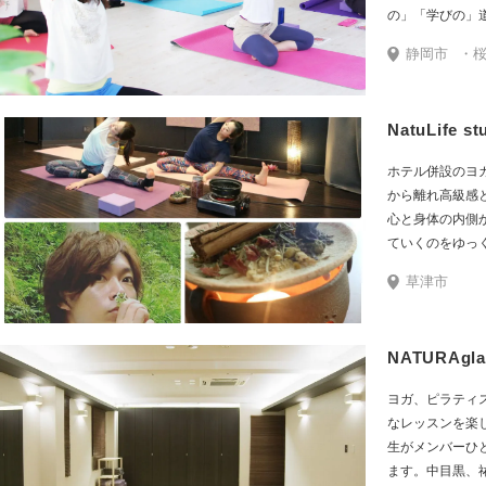
の」「学びの」
静岡市
・桜橋駅よ
NatuLife st
ホテル併設のヨ
から離れ高級感
心と身体の内側
ていくのをゆっ
ていく場所です
草津市
の”四季に合わ
自然界に君臨す
能で免疫を高める事
NATURAg
season yog
ガ）のレッスン
ヨガ、ピラティ
その他にも、骨
なレッスンを楽し
リンパヨガ・デ
生がメンバーひ
ィンヤサヨガ・
ます。中目黒、
ガ・チェアヨガ