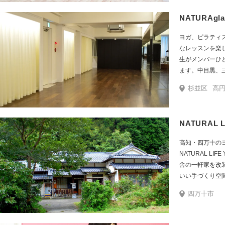
なしにご利用い
NATURAg
ヨガ、ピラティ
なレッスンを楽し
生がメンバーひ
ます。中目黒、
追加料金なしに
杉並区
高円
NATURAL L
高知・四万十の
NATURAL LIF
舎の一軒家を改
いい手づくり空
ッサージSanto
四万十市
シャ）も併設。
や間接照明、緑
で、ゆっくり【