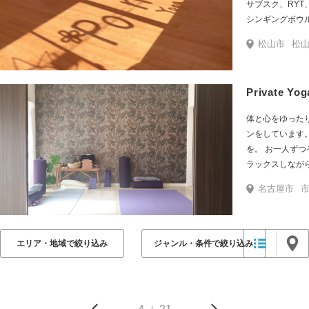
サブスク、RY
シンギングボウ
成も行っています。 PonoYogaというコミュニティ
松山市
松山市駅
して、元々皆、
＆取り戻すこと
Private Yog
体と心をゆった
ンをしています
を。 お一人ず
ラックスしなが
名古屋市
市
エリア・地域で絞り込み
ジャンル・条件で絞り込み