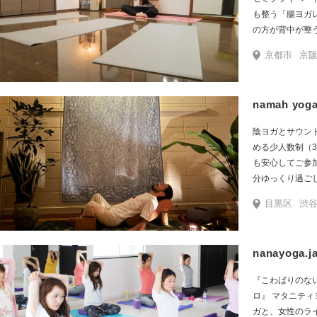
も整う「腸ヨガ
の方が背中が整う
して、腸の知識
京都市
京阪
で、身体の歪み
出し便通や不眠
ヨガは難しいか
namah yog
け、簡単なポー
どく無いのに楽
陰ヨガとサウン
常生活の中でも
める少人数制（
す(^^) リア
も安心してご参
も受け付けてい
分ゆっくり過ご
ート腸ヨガも海
そしてシンギン
併設のサロンで
目黒区
渋谷駅
いリラックスへ
も開催していま
Baba Kuta
れる腸ヨガはこち
取り入れています
ヨガを体験して
nanayoga
分。
『こわばりのな
ロ』 マタニテ
ガと、女性のラ