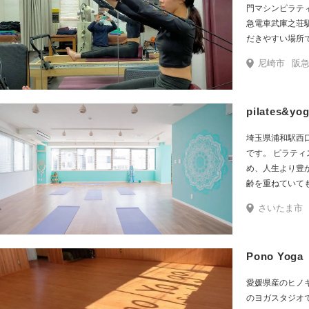
からスタートし
門マシンピラテ
けたい方 ・ム
急電車武庫之荘
方 ・身体のコ
だきやすい場所
（猫背・巻き型
併設しておりま
トレートネック
尼崎市
阪急
ラティスマシン
で運動をしたい
ェアー】【バレ
体の柔軟性を高
人1人のニーズ
かった方 ・肩
pilates&yo
グラムで、最短
自信を付けたい
ス以外にもミネ
ひ一度体験にご
埼玉県浦和駅西
り、短期間でダ
です。 ピラティス・ヨガを取り入れて、生活の質を高
と思いの方へサ
め、人生より豊
とファスティン
齢を重ねていて
を目指しましょ
り添って丁寧に
さいたま市
ンにご参加ください。 癒しの空間で、
しをお待ちして
Pono Yo
愛媛県産のヒノ
のヨガスタジオです。 スタジオレッスン、オン