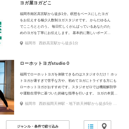
ヨガ屋ヨガどこ
福岡市南区高宮駅から徒歩1分。瞑想をベースにしたヨガ
をお伝えする極少人数制ヨガスタジオです。 からだゆるん
でこころととのう。 毎日忙しくがんばっているあなたのた
めのヨガを丁寧にお伝えします。 基本的に難しいポーズは
行いません。初心者の方でもお気軽にお越しください。 瞑
福岡市
西鉄高宮駅から徒歩1分
想って難しそうだな、という印象かもしれませんが、続け
ていくことで確実に人生が変わっていきます。 ヨガのポー
ズだけではなく、瞑想のやり方や考え方なども丁寧にお伝
ローホットヨガstudio０
えいたしますので、瞑想にご興味のある方、ぜひヨガ屋ヨ
ガどこにお越しくださいね。
福岡でローホットヨガを体験できるのはスタジオ０だけ！ ホッ
トヨガが暑すぎで苦手な方や、初めてヨガにトライする方にも
ローホットヨガがおすすめです。スタジオゼロでは機能解剖学
や運動生理学に基づいた的確な指導を行います。 ヨガの本質
や、本格的なヨガをもっと深く学びたいという方にもピッタリ
福岡市
西鉄福岡天神駅・地下鉄天神駅から徒歩5分 警固一丁目バス停すぐ
なヨガスタジオです。
ジャンル・条件で絞り込み