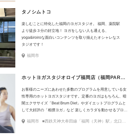
タノシムトコ
楽しむことに特化した福岡のヨガスタジオ。 福岡、薬院駅
より徒歩３分の好立地！ ヨガをしない人も通える、
yoga&iroiroな面白いコンテンツを取り揃えたオシャレなス
タジオです！
福岡市
ホットヨガスタジオロイブ福岡店（福岡PARCO）
お客様のニーズにあわせた多数のプログラムを用意している女
性専用のホットヨガスタジオです。定番のヨガはもちろん、暗
闇エクササイズ「Beat Brum Diet」やダイエットプログラムと
して大好評の「相撲ヨガ」など 楽しくカラダを動かせるプログ
ラムをたくさんご用意しています。
福岡市
■西鉄天神大牟田線「福岡（天神）駅」北口改札を出てそのまま直進します。階段手前で左通路に進みます。そのまま直進するとPARCO本館の入口がございます。エスカレーターで7階まで上がり、連絡通路より新館6階へ。連絡通路を抜けたら左手に店舗がございます。