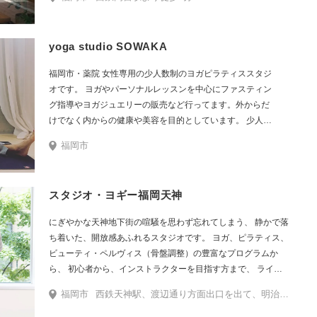
サロンを併設
yoga studio SOWAKA
福岡市・薬院 女性専用の少人数制のヨガピラティススタジ
オです。 ヨガやパーソナルレッスンを中心にファスティン
グ指導やヨガジュエリーの販売など行ってます。外からだ
けでなく内からの健康や美容を目的としています。 少人数
制ですので、よりお客様とインストラクターが近い存在で
福岡市
いたいと思っています。
スタジオ・ヨギー福岡天神
にぎやかな天神地下街の喧騒を思わず忘れてしまう、 静かで落
ち着いた、開放感あふれるスタジオです。 ヨガ、ピラティス、
ビューティ・ペルヴィス（骨盤調整）の豊富なプログラムか
ら、 初心者から、インストラクターを目指す方まで、 ライフ
スタイルやニーズに合わせて選べます。 天神駅より徒歩30
福岡市
西鉄天神駅、渡辺通り方面出口を出て、明治通りに向かって徒歩30秒 1階にJTBが入っている天神ビルの10階
秒。