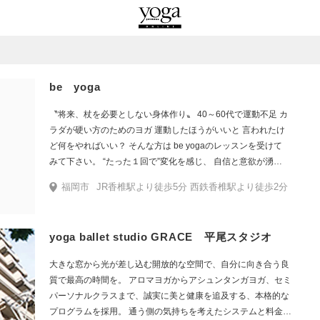
be yoga
〝将来、杖を必要としない身体作り〟 40～60代で運動不足 カ
ラダが硬い方のためのヨガ 運動したほうがいいと 言われたけ
ど何をやればいい？ そんな方は be yogaのレッスンを受けて
みて下さい。 “たった１回で”変化を感じ、 自信と意欲が湧い
てきます。 将来、杖を必要としない身体を作りましょう。 ４
福岡市
JR香椎駅より徒歩5分 西鉄香椎駅より徒歩2分
０～６０代の方こそヨガ ヨガというと「若い人の運動」と思
われがちですが、be yogaのお客様は40代以上が7割です。そ
して皆さん「体が変わった！腰痛や肩こり、ひざの痛みが無
yoga ballet studio GRACE 平尾スタジオ
くなった！座るのも立つのも痛くなくなった！」とご感想を
くださいます。 当スタジオのヨガは「身体に痛みがある
大きな窓から光が差し込む開放的な空間で、自分に向き合う良
方」、「カラダが硬い方」にこそオススメです。お客様の体
質で最高の時間を。 アロマヨガからアシュンタンガヨガ、セミ
を丁寧に見て、お一人お一人に合うヨガで身体を整えていき
パーソナルクラスまで、誠実に美と健康を追及する、本格的な
ます。 メイン講師のYuは15年のキャリアをもつベテラン看護
プログラムを採用。 通う側の気持ちを考えたシステムと料金設
師です。医療の知識をベースにメディカルヨガも学び、「健