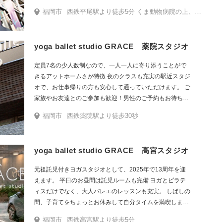
定で、普段なかなか運動や健康維持が続かなかった方でも楽し
康のためのヨガ」を追求してきました。 カラダに不調のある
福岡市
西鉄平尾駅より徒歩5分 くま動物病院の上、建物2階にあります。外階段か正面玄関入って左手エレベーターで上がってください。
んで継続して頂ける環境作りを目指しています。
お客様にも、無理なく、でも確実に変化があるとご満足頂け
る内容とご好評いただいています。
yoga ballet studio GRACE 薬院スタジオ
定員7名の少人数制なので、一人一人に寄り添うことがで
きるアットホームさが特徴 夜のクラスも充実の駅近スタジ
オで、お仕事帰りの方も安心して通っていただけます。 ご
家族やお友達とのご参加も歓迎！男性のご予約もお待ちし
ております。
福岡市
西鉄薬院駅より徒歩30秒
yoga ballet studio GRACE 高宮スタジオ
元祖託児付きヨガスタジオとして、2025年で13周年を迎
えます。 平日のお昼間は託児ルームも完備 ヨガとピラテ
ィスだけでなく、大人バレエのレッスンも充実。 しばしの
間、子育てをちょっとお休みして自分タイムを満喫しませ
んか。 メディカルグレードの高品質精油を使用したアロマ
福岡市
西鉄高宮駅より徒歩5分