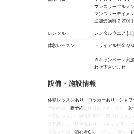
マンスリーフルメンバー
マンスリーデイメンバー
追加受講料 2,200円
レンタル
レンタルウエア [上] 
体験レッスン
トライアル料金2,0
※キャンペーン実
わせ下さいませ。
設備・施設情報
体験レッスンあり
ロッカーあり
シャワ
予約不要
要予約
休日レッスンあり
女
早朝レッスン
男性利用可
個人レッスン
託児所あり
駐車場あり
ショップ併設
入会金無料
初心者OK
イベント開催
ド