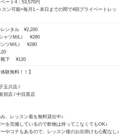
ート4：53,570円
ッスン可能+毎月1～末日までの間で4回プライベートレッ
ンタル ¥2,200
ャツM/L） ¥280
ツM/L） ¥280
20
靴下 ¥120
ン体験無料！！】
二子玉川店 /
 新宿店 / 中目黒店
み、レッスン着を無料貸出中♪
ーを完備しているので飲物は持ってこなくてもOK♪
ヤーやコテもあるので、レッスン後のお出掛けも心配なし♪