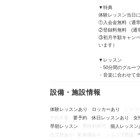
▼特典
体験レッスン当日に
①入会金無料（通常¥1
②登録料無料 (通常¥
③初月半額キャン
います）
▼レッスン
・50分間のグルー
・音楽に合わせて
設備・施設情報
体験レッスンあり
ロッカーあり
シャワ
予約不要
要予約
休日レッスンあり
女
早朝レッスン
男性利用可
個人レッスン
託児所あり
駐車場あり
ショップ併設