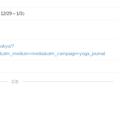
/29～1/3）
/tokyo/?
l&utm_medium=media&utm_campaign=yoga_journal
広告