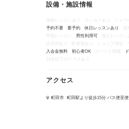
設備・施設情報
体験レッスンあり
ロッカーあり
シャワ
予約不要
要予約
休日レッスンあり
女
早朝レッスン
男性利用可
個人レッスン
託児所あり
駐車場あり
ショップ併設
入会金無料
初心者OK
イベント開催
ド
10名以下のクラスあり
アクセス
町田市
町田駅より徒歩15分 バス便至