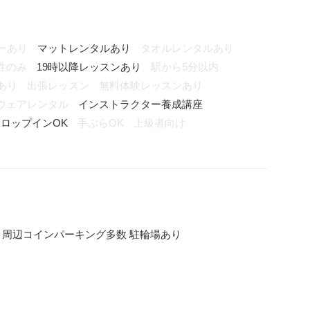
ーあり
マットレンタルあり
タオルレンタルあり
性のみ
19時以降レッスンあり
駅から5分以内
あり
出張レッスン
無料体験レッスンあり
ウェアレンタル
インストラクター養成講座
ロップインOK
手ぶらOK
上級者向け
便 周辺コインパーキング多数 駐輪場あり