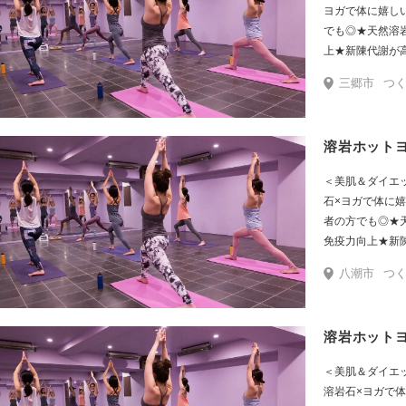
ヨガで体に嬉し
でも◎★天然溶
上★新陳代謝が
ガの魅力をご体
三郷市
つく
ます！
溶岩ホットヨ
＜美肌＆ダイエ
石×ヨガで体に
者の方でも◎★
免疫力向上★新
岩ホットヨガの
八潮市
つ
にてお願いしま
溶岩ホットヨ
＜美肌＆ダイエ
溶岩石×ヨガで