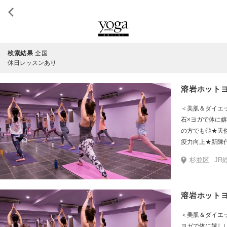
検索結果
全国
休日レッスンあり
溶岩ホットヨ
＜美肌＆ダイエ
石×ヨガで体に
の方でも◎★天
疫力向上★新陳
ホットヨガの魅
杉並区
JR
お願いします！
＜美肌＆ダイエ
ヨガで体に嬉し