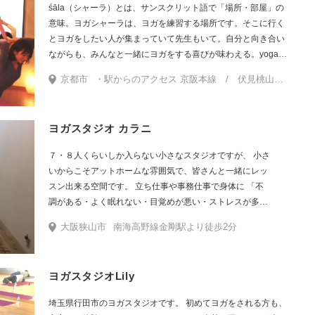
供、仲間、大切な人たちの幸せのために、自分を整えて、
śāla（シャーラ）とは、サンスクリット語で「場所・部屋」の
笑顔を周りに広げていきましょう。
意味。ヨガシャーラは、ヨガを練習する場所です。そこに行く
とヨガをしたい人が集まっていて先生もいて。自分と向き合い
ながらも、みんなと一緒にヨガをする喜びが味わえる。yoga
śāla（ヨガシャーラ）は、そんな場所。 通いやすく続けやす
京都市
・駅からのアクセス 京阪本線 / 伏見桃山駅 徒歩5分 近鉄京都線 / 桃山御陵前駅 徒歩4分 JR奈良線 / 桃山駅 徒歩4分 国道24号線「御香宮前」交差点 南東角のビルです。 （1階は萬幹堂食堂と美容院です。階段を上って3階へ） ・自転車、バイクでお越しのお客様へ ヨガシャーラのビル前は駐輪禁止です。お隣のﾋﾞﾙ「ｱﾒﾆﾃｨ桃山」の駐輪場に停めて下さい。 ・お車でお越しのお客様へ 近隣にコインパーキングが多数ございます。 御香宮さんのパーキングが一番お安く最初の20分が無料。
い！ﾖｶﾞｼｬｰﾗの特長：低価格・駅近・当日直前の参加ご予約や
突然のキャンセルも自由。
ヨガスタジオ カラニ
７・８人くらいしか入らない小さなスタジオですが、 小さ
いからこそアットホームな雰囲気で、皆さんと一緒にレッ
スン出来る空間です。 立ち仕事や事務仕事で身体に 「不
調がある・よく眠れない・目覚めが悪い・ストレスが多
い・ 身体が冷える・代謝が悪い・元気がでない」etc…
大阪狭山市
南海高野線金剛駅より徒歩2分
KALANIではそんな悩みをサポートさせて頂きます。 自分
のペースで大丈夫です！ まずは今の自分を見つめる事から
始めてみて下さい！ いつも頑張ってる自分の身体と心を大
ヨガスタジオLily
切にしたくなりますよ〜(ᵔᴥᵔ)
埼玉県行田市のヨガスタジオです。 初めてヨガをされる方も、