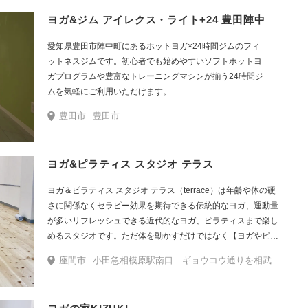
ヨガ&ジム アイレクス・ライト+24 豊田陣中
愛知県豊田市陣中町にあるホットヨガ×24時間ジムのフィ
ットネスジムです。初心者でも始めやすいソフトホットヨ
ガプログラムや豊富なトレーニングマシンが揃う24時間ジ
ムを気軽にご利用いただけます。
豊田市
豊田市
ヨガ&ピラティス スタジオ テラス
ヨガ＆ピラティス スタジオ テラス（terrace）は年齢や体の硬
さに関係なくセラピー効果を期待できる伝統的なヨガ、運動量
が多いリフレッシュできる近代的なヨガ、ピラティスまで楽し
めるスタジオです。ただ体を動かすだけではなく【ヨガやピラ
ティスを学べるスタジオ 】をコンセプトにヨガ、アーユルヴェ
座間市
小田急相模原駅南口 ギョウコウ通りを相武台方面に徒歩6分
ーダ、理学療法士などの専門家や経験豊富な講師陣が皆様の心
身健やかな生活をサポートします。