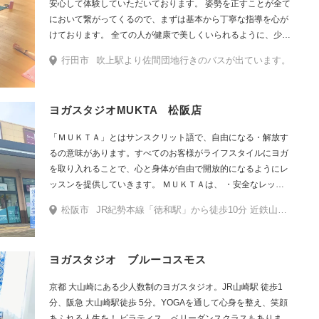
安心して体験していただいております。 姿勢を正すことが全て
において繋がってくるので、まずは基本から丁寧な指導を心が
けております。 全ての人が健康で美しくいられるように、少し
でも皆様のお役立ちができれば幸いです。
行田市
吹上駅より佐間団地行きのバスが出ています。
ヨガスタジオMUKTA 松阪店
「ＭＵＫＴＡ」とはサンスクリット語で、自由になる・解放す
るの意味があります。すべてのお客様がライフスタイルにヨガ
を取り入れることで、心と身体が自由で開放的になるようにレ
ッスンを提供していきます。 ＭＵＫＴＡは、 ・安全なレッス
ン ・無理をさせない、強要しない ・効果的なレッスン を心掛
松阪市
JR紀勢本線「徳和駅」から徒歩10分 近鉄山田線「東松阪駅」から徒歩20分
けております。 すべてのお客様がヨガを生活の一部（ライフス
タイル）にして、本来の健康と美を手に入れ、イキイキとした
幸せな毎日が訪れるようにと願っております。
ヨガスタジオ ブルーコスモス
京都 大山崎にある少人数制のヨガスタジオ。JR山崎駅 徒歩1
分、阪急 大山崎駅徒歩 5分。YOGAを通して心身を整え、笑顔
あふれる人生を！ ピラティス、ベリーダンスクラスもありま