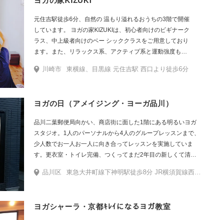
ヨガの家KIZUKI
元住吉駅徒歩6分、自然の 温もり溢れるおうちの3階で開催
しています。 ヨガの家KIZUKIは、初心者向けのビギナーク
ラス、中上級者向けのベー シッククラスをご用意しており
ます。また、リラックス系、アクティブ系と運動強度も
様々です。 キールタンやクリスタルボウルなどを取り入
川崎市
東横線、目黒線 元住吉駅 西口より徒歩6分
れたクラスや、マタニティの方や子連れのママも参加でき
るクラスや、朝 一番の朝ヨガなど、人生のいろいろなステ
ージやライフスタイルに合わせ たクラスがございます。
ヨガの日（アメイジング・ヨーガ品川）
また、季節に合わせて、お外ヨガやお寺ヨガのイベントも
開催しております。 ヨガの家KIZUKIでは、少人数制で丁寧
品川二葉郵便局向かい、商店街に面した1階にある明るいヨガ
にみなさんと向き合い、おひとり おひとりの個性に合わ
スタジオ。1人のパーソナルから4人のグループレッスンまで、
せ、ヨガの心地良さを体感いただけるようにとヨガをお伝
少人数でお一人お一人に向き合ってレッスンを実施していま
えしております。 みなさんの日常生活の大切な気づきに少
す。更衣室・トイレ完備、つくってまだ2年目の新しくて清潔
しでも繋がり、笑顔がたくさん生まれますようにという想
なスタジオです。また現役ビジネスマンでヨガ講師でもあるイ
いと共に、全力でサポートさせていただきます。 小学生無
品川区
東急大井町線下神明駅徒歩8分 JR横須賀線西大井駅徒歩8分 JR京浜東北線大井町駅徒歩13分
ンストラクターが、働く世代の集中力アップとリラクゼーショ
料、中高生までは料金半額。 ご夫婦や親子でヨガををはじ
ン、メンタルケアのためのオフィス出張レッスンも実施してい
める方も増えています。 そんなヨガの家KIZUKIの空間は、
ます。会員制・予約時のみオープン。
心がほっこり温まり、いつも、みんなの笑顔がいっぱいで
ヨガシャーラ・京都ｷﾚｲになるヨガ教室
す。もちろん、初めましての方も大歓迎です♪ 家族、子