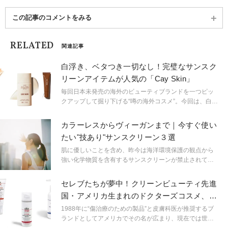
この記事のコメントをみる
RELATED
関連記事
白浮き、ベタつき一切なし！完璧なサンスク
リーンアイテムが人気の「Cay Skin」
毎回日本未発売の海外のビューティブランドを一つピッ
クアップして掘り下げる“噂の海外コスメ”。今回は、白斑
がトレードマークのスーパーモデル、ウィニー・ハーロ
ウが自らの経験から立ち上げたサンスクリーンスキンケ
カラーレスからヴィーガンまで｜今すぐ使い
アブランド“Cay Skin”に注目。
たい"技あり"サンスクリーン３選
肌に優しいことを含め、昨今は海洋環境保護の観点から
強い化学物質を含有するサンスクリーンが禁止されてい
ることから、これまで以上に製品選びには慎重になりた
いもの。そこで今回は成分やテクスチャーにこだわる３
セレブたちが夢中！クリーンビューティ先進
つのアイテムを紹介する。
国・アメリカ生まれのドクターズコスメ、
EltaMDの魅力
1988年に“傷治療のための製品”と皮膚科医が推奨するブ
ランドとしてアメリカでその名が広まり、現在では世界