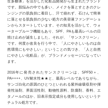
生多糖体」を活かした化粧品開発から生まれたブランド
です。肌悩みの中でも多い、メイクを落とすときのクレ
ンジングの肌負担に着目し、汗で崩れず、石けんで簡単
に落とせる肌負担の少ない処方の美容液ファンデーショ
ンからスタートしています。その知見を活かして、ウォ
ータープルーフ機能もあり、SPF、PAも最高レベルの日
焼け止めが誕生しました。それが、「サンスクリーン」
です。何度か改良を行う中で、「人にやさしいものは自
然環境にもやさしい」ということの気づき、「人と自然
にやさしい化粧品」が、ブランドメッセージになってい
ます。
2016年に発売されたサンスクリーンは、SPF50＋、
PA++++、UV耐水性★★と、最高レベルでありながら、
サンゴ白化の原因のひとつといわれる紫外線吸収剤や揮
発性油剤、界面活性剤、動物性原料、防腐剤、香料、エ
タノールのほか、旧表示指定成分も使用しないというナ
チュラル処方です。