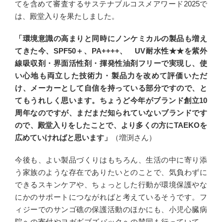
てを含めて審査するサステナブルコスメアワード2025で
は、殿堂入りを果たしました。
「環境意識の高まりと同時にノンケミカルの製品も増え
てきた今、SPF50＋、PA++++、 UV耐水性★★を紫外
線吸収剤・界面活性剤・揮発性油剤フリーで実現し、使
い心地も両立した技術力・製品力を改めて評価いただ
け、メーカーとして自信を持っている部分ですので、と
てもうれしく思います。ちょうど今年がブランド創立10
周年なのですが、まだまだ知られていないブランドです
ので、殿堂入りをしたことで、より多くの方にTAEKOを
広めていければと思います」
（増渕さん）
今後も、よい製品づくりはもちろん、生活の中に寄り添
う家族のような存在でありたいとのことで、気負わずに
できるスキンケアや、ちょっとした行動が環境保護やな
にかのサポートにつながればと考えているそうです。フ
ィジーでのサンゴ礁の保護活動のほかにも、小児心臓病
院への寄付やヨガギブズバックへの賛同も行っていて、