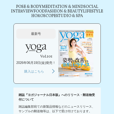
POSE & BODY
MEDITATION & MIND
SOCIAL
INTERVIEW
FOOD
FASHION & BEAUTY
LIFESTYLE
HOROSCOPE
STUDIO & SPA
最新号
Vol.101
2026年06月19日(金)発売！
購入はこちら
雑誌『ヨガジャーナル日本版』へのリリース・郵送物受
付について
雑誌編集部宛ての新製品情報などのニュースリリース、
サンプルの郵送物等は、以下で受け付けております。