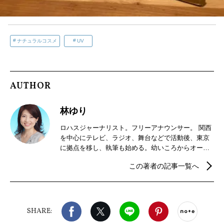
ナチュラルコスメ
UV
AUTHOR
林ゆり
ロハスジャーナリスト。フリーアナウンサー。 関西
を中心にテレビ、ラジオ、舞台などで活動後、東京
に拠点を移し、執筆も始める。幼いころからオーガ
ニックに囲まれて育つ。LOHASを実践しながら、フ
この著者の記事一覧へ
ァッション、コスメ、食べ物など、地球にやさし
く、私たちにもやさしいものについてライフスタイ
ルマガジンやブログで発信中。
Facebook
X（旧twitter）
LINE
Pinterest
noteで
SHARE: