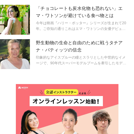
中のセレブたちが絶大な信頼を寄せ確固たる地位を確立
しているEltaMD。中でも安全なサンスクリーンに定評の
「チョコレートも炭水化物も恐れない」エ
ある同ブランドの魅力に迫ってみよう。
マ・ワトソンが避けている食べ物とは
今年は映画『ハリー・ポッター』シリーズが生まれて20
年。ご存知の通りこれはエマ・ワトソンの女優デビュー
作。現在は俳優としての活動と並行して人道活動や環境
保護活動の分野でも活躍している。美容法やダイエット
野生動物の生命と自由のために戦うタチア
などプライベートについてはあまり話さないことで知ら
ナ・パティッツの信念
れるエマ。とはいえレッドカーペットで見せる輝くよう
な美しさとヘルシーなスタイルは多くの女性たちの憧れ
印象的なアイスブルーの瞳とスラリとした中世的なイメ
の的。その彼女の美の秘密を探ってみたい。
ージで、90年代スーパーモデルブームを牽引したモデル
で活動家のタチアナ・パティッツ。現在カリフォルニア
州マリブで、子供の頃からの“パートナー”だった馬の保護
活動に尽力している。