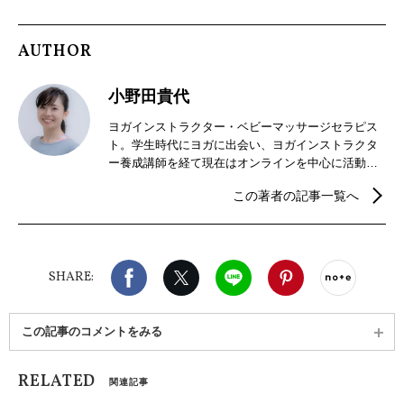
AUTHOR
小野田貴代
ヨガインストラクター・ベビーマッサージセラピス
ト。学生時代にヨガに出会い、ヨガインストラクタ
ー養成講師を経て現在はオンラインを中心に活動。
誰もが取り組みやすい、日常に活かすヨガを幅広く
この著者の記事一覧へ
伝えている。CM等のメディア監修や健康コラム執
筆、 FMラジオパーソナリティとしても活動。初心
者から自分のペースで楽しめる「たかヨガ」も
YouTubeで配信中。
Facebook
X（旧twitter）
LINE
Pinterest
noteで
SHARE:
この記事のコメントをみる
RELATED
関連記事