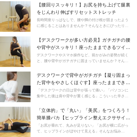
【腰回りスッキリ！】お尻を持ち上げて腿裏
をじんわり伸ばすリセットストレッチ
長時間座りっぱなしで、腰や脚の付け根が固まったよう
に感じることはありませんか？そんなときにぴったりな
のが、椅子に座った状態からできる腿裏ストレッチで
す。椅子に浅く座り、上半身を前へ倒して両手を床につ
【デスクワークが多い方必見】ガチガチの腰
けたら、お腹と前ももを離さないままお尻を持ち上げ
や背中がスッキリ！座ったままできるツイス
る、たったこれだけで、腿裏（ハムストリングス）がじ
トストレッチ
わっと伸び、腰や骨盤まわりまでスッキリとリセットさ
デスクワークやスマホ操作など、前かがみの姿勢が続く
れます。デスクワークの合間でも簡単にできるので、座
と、腰や背中がガチガチに固まっていませんか？そんな
りっぱなしによる脚の重さや腰の張りを感じたときのリ
ときにおすすめなのが、椅子に座ったままできるツイス
フレッシュにおすすめです。
トストレッチです。片膝を胸に引き寄せて腕で抱え、上
デスクワークで背中がガチガチ【凝り固まっ
半身をツイストするだけで、お尻の奥の筋肉と背骨全体
た背中をやさしくほぐす】座ったままできる
が心地よく伸び、腰や背中の張りがスッと抜けるのを感
僧帽筋ほぐしヨガ
じられます。仕事の合間のリフレッシュにも、腰や股関
「デスクワークの日は背中が張って痛い」「パソコンに
節のケアにもぴったりな動きです。
集中した後は肩や背中が重く感じる」こういった辛さに
悩まされている方におすすめしたい！背中がガチガチだ
と感じた時、椅子に座ったまますぐにできるほぐし方法
「立体的」で「丸い」「美尻」をつくろう！
をご紹介します。
簡単膝パカ【ヒップライン整えエクササイ
ズ】
「お尻が垂れて、丸みが足りない」「お尻が横に広がっ
て、ヒップラインがぼやけて見える」そんなお悩み
は、“お尻の横側”にしっかり刺激を入れるトレーニングが