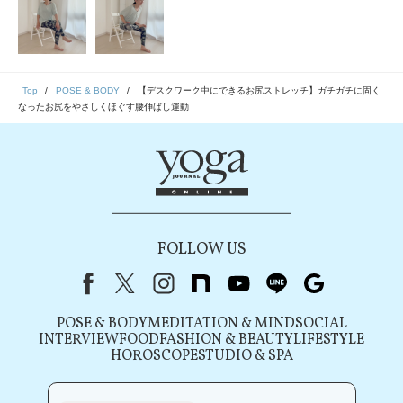
Top
POSE & BODY
【デスクワーク中にできるお尻ストレッチ】ガチガチに固く
なったお尻をやさしくほぐす腰伸ばし運動
FOLLOW US
Facebook
X（旧Twitter）
instagram
note
youtube
line
Google
POSE & BODY
MEDITATION & MIND
SOCIAL
INTERVIEW
FOOD
FASHION & BEAUTY
LIFESTYLE
HOROSCOPE
STUDIO & SPA