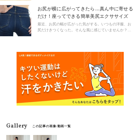
効果的です。ヒップラインの立体感をつくるには、お尻
お尻が横に広がってきたら…真ん中に寄せる
の中心部だけでなく、その外側にある筋肉へのアプロー
だけ！座ってできる簡単美尻エクササイズ
チが不可欠。今回紹介するのは、寝転がったままでき
て、狙ったところに確実に効かせられる、お尻の横専用
最近、お尻の幅が広がった気がする。いつもの洋服、お
トレーニングです。スクワットやヒップリフトだけでは
尻だけきつくなった。そんな風に感じていませんか？
物足りなくなってきた人も、ぜひ取り入れてみてくださ
40〜50代になるとお尻は垂れるだけでなく、横に広がり
い。
がちです。そこで今回は、広がったお尻を真ん中に寄せ
るだけ！簡単な美尻エクササイズをご紹介します。
Gallery
この記事の画像/動画一覧