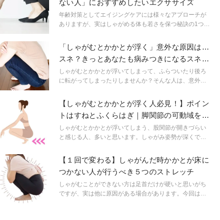
ない人」におすすめしたいエクササイズ
年齢対策としてエイジングケアには様々なアプローチが
ありますが、実はしゃがめる体も若さを保つ秘訣の1つで
す。そこで今回は、しゃがむのが辛い人やしゃがもうと
すると後ろに倒れそうになる方におすすめしたいエクサ
「しゃがむとかかとが浮く」意外な原因は…
サイズをご紹介します。
スネ？きっとあなたも病みつきになるスネほ
ぐし2選
しゃがむとかかとが浮いてしまって、ふらついたり後ろ
に転がってしまったりしませんか？そんな人は、意外と
スネが凝っているかもしれません。
【しゃがむとかかとが浮く人必見！】ポイン
トはすねとふくらはぎ｜脚関節の可動域を広
げるエクサ
しゃがむとかかとが浮いてしまう、股関節が開きづらい
と感じる人、多いと思います。しゃがみ姿勢が深くでき
るようになると、私たちにさまざまなメリットをもたら
してくれます。今回は「すね」「ふくらはぎ」の筋肉に
【１回で変わる】しゃがんだ時かかとが床に
アプローチした、無理なくしゃがみ姿勢ができるように
つかない人が行うべき５つのストレッチ
なる方法をご紹介します。
しゃがむことができない方は足首だけが硬いと思いがち
ですが、実は他に原因がある場合があります。今回はし
ゃがめない原因の解説と1回で変わるストレッチ方法をご
紹介します。