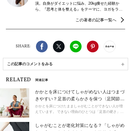
演。自身がダイエットに悩み、20kg痩せた経験か
ら、『思考と体を整える』をテーマに、ヨガをライ
フスタイルに取り入れる方法を発信中。
この著者の記事一覧へ
Facebook
X（旧twitter）
LINE
Pinterest
noteで
SHARE:
この記事のコメントをみる
RELATED
関連記事
かかとを床につけてしゃがめない人はつまづ
きやすい？足首の柔らかさを保つ〈足関節ほ
ぐし〉２選
かかとを床につけたまましゃがむことができない人が増
えています。 できない理由のひとつは「足首の硬さ」。
放置したままだと、つまづきやすくなったり怪我を招い
てしまうので、常にほぐしておくことが大切です。
しゃがむことが老化対策になる？「しゃがめ