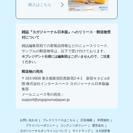
購入はこちら
雑誌『ヨガジャーナル日本版』へのリリース・郵送物受
付について
雑誌編集部宛ての新製品情報などのニュースリリース、
サンプルの郵送物等は、以下で受け付けております。
※プレジデント社様には編集部はございませんので、ご注意
ください。
郵送物の宛先
〒163-0808 東京都新宿区西新宿2-4-1 新宿ＮＳビル8
階 株式会社インタースペース ヨガジャーナル日本版編
集部
メールニュース等の宛先：
support@yogajournaljapan.jp
お問い合わせ
プレスリリースはこちら
広告掲載
利用規約
プライバシーポリシー
コンテンツポリシー
運営会社
ヨガジャーナルオンラインについて
サイトマップ
ヨガ語辞典