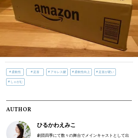
柔軟性
足首
アキレス腱
柔軟性向上
足首が硬い
しゃがむ
AUTHOR
ひるかわえみこ
劇団四季にて数々の舞台でメインキャストとして出