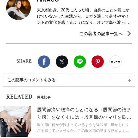
東京都出身。20代に入った頃、自身のことを気にか
けていなかった生活から、ヨガを通して身体やマイ
ンドの変化を感じるようになり、オアフ島へ渡って
ヨガの学びを深める。毎朝マインドフルネス瞑想や
この著者の記事一覧へ
ヨガを実践し、日々探究。“今“ある自分を最大限体験
するようなヨガ、マインドフルネスを伝えている。
（2021年ヨガフェスタ講師／マイプロテインヨガ講
師／TODAYヨガスタジオにてレッスン開催中）
Facebook
X（旧twitter）
LINE
Pinterest
noteで
SHARE:
この記事のコメントをみる
RELATED
関連記事
股関節痛や腰痛のもとになる〈股関節の詰ま
り感〉をなくすには→股関節のハマりを良く
するお尻エクサ
股関節に何かが挟まっているような違和感、動かしにく
さを感じていませんか。この股関節の詰まり感がよく起
こる人は股関節のハマりが悪くなっているかもしれませ