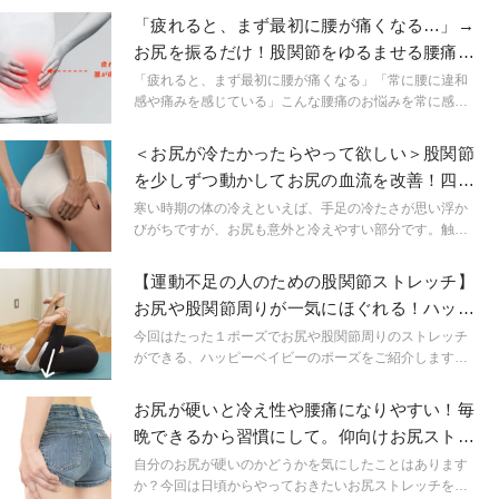
ん。これは股関節を動かし支えるための、「お尻・内も
「疲れると、まず最初に腰が痛くなる…」→
も・もも裏・下腹」などの筋肉をうまく使えていないこ
お尻を振るだけ！股関節をゆるませる腰痛解
とが原因の一つになっています。そこで今日は股関節の
消ストレッチ
ハマりを良くするためのお尻のエクササイズをご紹介し
「疲れると、まず最初に腰が痛くなる」「常に腰に違和
ます。股関節の詰まり感を無くし、快適な状態に股関節
感や痛みを感じている」こんな腰痛のお悩みを常に感じ
を整えていきましょう。
ていませんか？腰が痛いと、腰をゆるませたい、腰をマ
ッサージしたいと腰にアプローチをしたくなります。そ
＜お尻が冷たかったらやって欲しい＞股関節
れは間違いではありませんが、実は股関節が硬くなって
を少しずつ動かしてお尻の血流を改善！四つ
いたり、もも裏が硬くなっていることで腰痛が引き起こ
這いストレッチ
されていることも大いにあります。今日は腰痛に日頃か
寒い時期の体の冷えといえば、手足の冷たさが思い浮か
らお悩みの方に試していただきたい股関節を緩ませるス
びがちですが、お尻も意外と冷えやすい部分です。触っ
トレッチをご紹介します。ぜひやってみてください。
てみて冷たかったら、ぜひ今回ご紹介するストレッチで
お尻の血行を促して冷えを解消していきましょう。
【運動不足の人のための股関節ストレッチ】
お尻や股関節周りが一気にほぐれる！ハッピ
ーベイビーポーズ
今回はたった１ポーズでお尻や股関節周りのストレッチ
ができる、ハッピーベイビーのポーズをご紹介します。
身体のむくみや冷え、腰痛が気になるという人にもおす
すめです。とても簡単なポーズなので、運動不足の人も
お尻が硬いと冷え性や腰痛になりやすい！毎
無理なく行えます。
晩できるから習慣にして。仰向けお尻ストレ
ッチ
自分のお尻が硬いのかどうかを気にしたことはあります
か？今回は日頃からやっておきたいお尻ストレッチをご