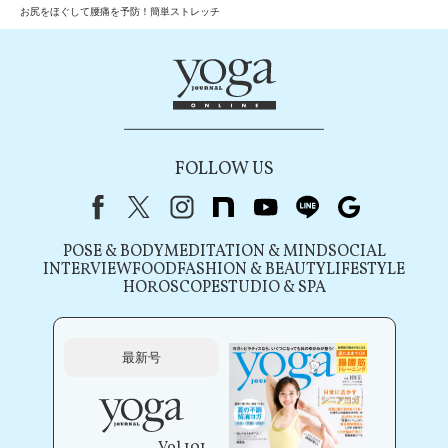
お尻をほぐして腰痛を予防！簡単ストレッチ
FOLLOW US
Facebook
X（旧Twitter）
instagram
note
youtube
line
Google
POSE & BODY
MEDITATION & MIND
SOCIAL
INTERVIEW
FOOD
FASHION & BEAUTY
LIFESTYLE
HOROSCOPE
STUDIO & SPA
最新号
Vol.101