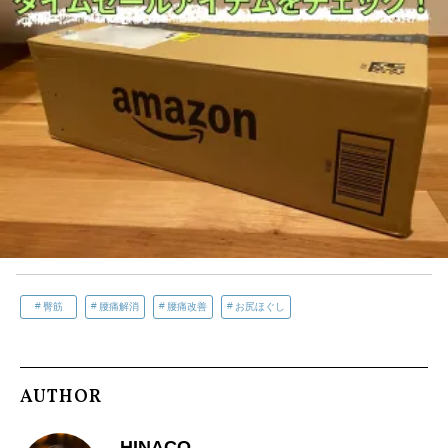
臀筋
腰痛解消
腰痛改善
お尻ほぐし
AUTHOR
HINACO