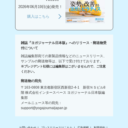
2026年06月19日(金)発売！
購入はこちら
雑誌『ヨガジャーナル日本版』へのリリース・郵送物受
付について
雑誌編集部宛ての新製品情報などのニュースリリース、
サンプルの郵送物等は、以下で受け付けております。
※プレジデント社様には編集部はございませんので、ご注意
ください。
郵送物の宛先
〒163-0808 東京都新宿区西新宿2-4-1 新宿ＮＳビル8
階 株式会社インタースペース ヨガジャーナル日本版編
集部
メールニュース等の宛先：
support@yogajournaljapan.jp
お問い合わせ
プレスリリースはこちら
広告掲載
利用規約